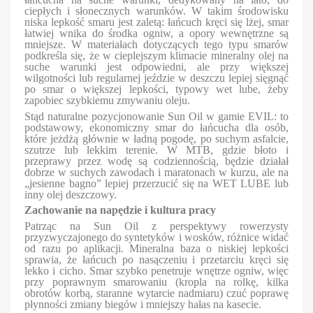
ciepłych i słonecznych warunków. W takim środowisku
niska lepkość smaru jest zaletą: łańcuch kręci się lżej, smar
łatwiej wnika do środka ogniw, a opory wewnętrzne są
mniejsze. W materiałach dotyczących tego typu smarów
podkreśla się, że w cieplejszym klimacie mineralny olej na
suche warunki jest odpowiedni, ale przy większej
wilgotności lub regularnej jeździe w deszczu lepiej sięgnąć
po smar o większej lepkości, typowy wet lube, żeby
zapobiec szybkiemu zmywaniu oleju.
Stąd naturalne pozycjonowanie Sun Oil w gamie EVIL: to
podstawowy, ekonomiczny smar do łańcucha dla osób,
które jeżdżą głównie w ładną pogodę, po suchym asfalcie,
szutrze lub lekkim terenie. W MTB, gdzie błoto i
przeprawy przez wodę są codziennością, będzie działał
dobrze w suchych zawodach i maratonach w kurzu, ale na
„jesienne bagno” lepiej przerzucić się na WET LUBE lub
inny olej deszczowy.
Zachowanie na napędzie i kultura pracy
Patrząc na Sun Oil z perspektywy rowerzysty
przyzwyczajonego do syntetyków i wosków, różnice widać
od razu po aplikacji. Mineralna baza o niskiej lepkości
sprawia, że łańcuch po nasączeniu i przetarciu kręci się
lekko i cicho. Smar szybko penetruje wnętrze ogniw, więc
przy poprawnym smarowaniu (kropla na rolkę, kilka
obrotów korbą, staranne wytarcie nadmiaru) czuć poprawę
płynności zmiany biegów i mniejszy hałas na kasecie.