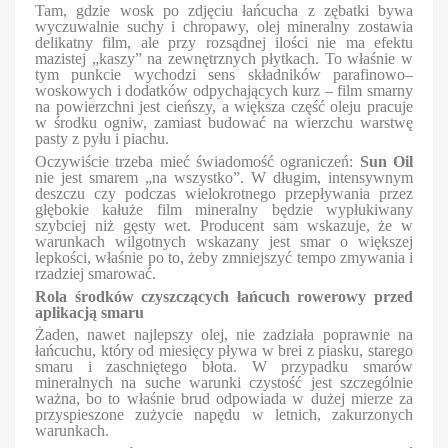
Tam, gdzie wosk po zdjęciu łańcucha z zębatki bywa
wyczuwalnie suchy i chropawy, olej mineralny zostawia
delikatny film, ale przy rozsądnej ilości nie ma efektu
mazistej „kaszy” na zewnętrznych płytkach. To właśnie w
tym punkcie wychodzi sens składników parafinowo–
woskowych i dodatków odpychających kurz – film smarny
na powierzchni jest cieńszy, a większa część oleju pracuje
w środku ogniw, zamiast budować na wierzchu warstwę
pasty z pyłu i piachu.
Oczywiście trzeba mieć świadomość ograniczeń:
Sun Oil
nie jest smarem „na wszystko”. W długim, intensywnym
deszczu czy podczas wielokrotnego przepływania przez
głębokie kałuże film mineralny będzie wypłukiwany
szybciej niż gęsty wet. Producent sam wskazuje, że w
warunkach wilgotnych wskazany jest smar o większej
lepkości, właśnie po to, żeby zmniejszyć tempo zmywania i
rzadziej smarować.
Rola środków czyszczących łańcuch rowerowy przed
aplikacją smaru
Żaden, nawet najlepszy olej, nie zadziała poprawnie na
łańcuchu, który od miesięcy pływa w brei z piasku, starego
smaru i zaschniętego błota. W przypadku smarów
mineralnych na suche warunki czystość jest szczególnie
ważna, bo to właśnie brud odpowiada w dużej mierze za
przyspieszone zużycie napędu w letnich, zakurzonych
warunkach.