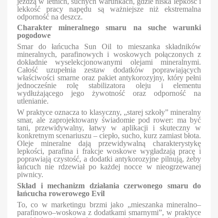
jeżdżą w letnich, suchych warunkach, gdzie niska lepkość i
lekkość pracy napędu są ważniejsze niż ekstremalna
odporność na deszcz.
Charakter mineralnego smaru na suche warunki
pogodowe
Smar do łańcucha Sun Oil to mieszanka składników
mineralnych, parafinowych i woskowych połączonych z
dokładnie wyselekcjonowanymi olejami mineralnymi.
Całość uzupełnia zestaw dodatków poprawiających
właściwości smarne oraz pakiet antykorozyjny, który pełni
jednocześnie rolę stabilizatora oleju i elementu
wydłużającego jego żywotność oraz odporność na
utlenianie.
W praktyce oznacza to klasyczny, „starej szkoły” mineralny
smar, ale zaprojektowany świadomie pod rower: ma być
tani, przewidywalny, łatwy w aplikacji i skuteczny w
konkretnym scenariuszu – ciepło, sucho, kurz zamiast błota.
Oleje mineralne dają przewidywalną charakterystykę
lepkości, parafina i frakcje woskowe wygładzają pracę i
poprawiają czystość, a dodatki antykorozyjne pilnują, żeby
łańcuch nie rdzewiał po każdej nocce w nieogrzewanej
piwnicy.
Skład i mechanizm działania czerwonego smaru do
łańcucha rowerowego Evil
To, co w marketingu brzmi jako „mieszanka mineralno–
parafinowo–woskowa z dodatkami smarnymi”, w praktyce