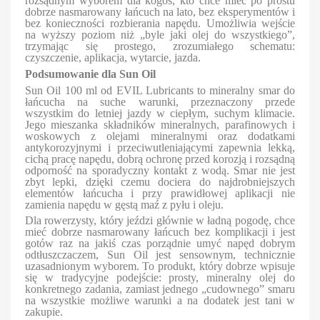
rozsądnym wyborem dla kogoś, kto chce mieć po prostu
dobrze nasmarowany łańcuch na lato, bez eksperymentów i
bez konieczności rozbierania napędu. Umożliwia wejście
na wyższy poziom niż „byle jaki olej do wszystkiego”,
trzymając się prostego, zrozumiałego schematu:
czyszczenie, aplikacja, wytarcie, jazda.
Podsumowanie dla Sun Oil
Sun Oil 100 ml od EVIL Lubricants to mineralny smar do
łańcucha na suche warunki, przeznaczony przede
wszystkim do letniej jazdy w ciepłym, suchym klimacie.
Jego mieszanka składników mineralnych, parafinowych i
woskowych z olejami mineralnymi oraz dodatkami
antykorozyjnymi i przeciwutleniającymi zapewnia lekką,
cichą pracę napędu, dobrą ochronę przed korozją i rozsądną
odporność na sporadyczny kontakt z wodą. Smar nie jest
zbyt lepki, dzięki czemu dociera do najdrobniejszych
elementów łańcucha i przy prawidłowej aplikacji nie
zamienia napędu w gęstą maź z pyłu i oleju.
Dla rowerzysty, który jeździ głównie w ładną pogodę, chce
mieć dobrze nasmarowany łańcuch bez komplikacji i jest
gotów raz na jakiś czas porządnie umyć napęd dobrym
odtłuszczaczem, Sun Oil jest sensownym, technicznie
uzasadnionym wyborem. To produkt, który dobrze wpisuje
się w tradycyjne podejście: prosty, mineralny olej do
konkretnego zadania, zamiast jednego „cudownego” smaru
na wszystkie możliwe warunki a na dodatek jest tani w
zakupie.