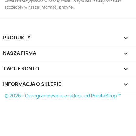
Możesz zrezygnować w każdej chwili. W tym celu należy odnaleźć
szczegóły w naszej informacji prawnej.
PRODUKTY

NASZA FIRMA

TWOJE KONTO

INFORMACJA O SKLEPIE
keyboard_arrow_down
© 2026 - Oprogramowanie e-sklepu od PrestaShop™