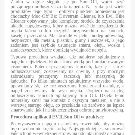
Zanim w ogóle sięgnie się po Sun Oil, warto użyć
porządnego odtłuszczacza do napędu. Na rynku jest wiele
produktów tego typu – dobrym punktem odniesienia jest
chociażby Muc-Off Bio Drivetrain Cleaner, lub Evil Bike
Cleaner opisywany jako kompletny środek do czyszczenia
układu napędowego, który można wlać do urządzenia do
mycia łańcucha lub rozpylić bezpośrednio na łańcuch,
kasetę i przerzutki. Ma formułę w pełni biodegradowalną,
bezpieczną dla metalu, plastiku, gumy i uszczelek, a jego
zadaniem jest szybkie usunięcie smaru, oleju, wosku i
zanieczyszczeń, które obniżają wydajność napędu.
Typowa procedura wygląda tak: najpierw spłukujemy z
napędu największe błoto i kurz wodą pod umiarkowanym
ciśnieniem. Potem spryskujemy łańcuch, kasetę i tarcze
odtłuszczaczem, zostawiamy na chwilę, a przy mocnym
zabrudzeniu pracujemy szczotką lub maszynką do
łańcucha. Po kilku minutach spłukujemy wszystko wodą,
upewniamy się, że rozpuszczony brud został usunięty, a
napęd zostawiamy do wyschnięcia. Dopiero na suchy,
odtłuszczony łańcuch aplikujemy Sun Oil. Dzięki temu
mineralny smar ma kontakt z czystym metalem, a nie z
warstwą starego oleju, co przekłada się zarówno na lepsze
smarowanie, jak i na skuteczniejszą ochronę antykorozyjną.
Procedura aplikacji EVILSun Oil w praktyce
Po wysuszeniu napędu ustawiamy rower tak, aby można
było swobodnie kręcić korbą. Najwygodniej jest smarować
łańcuch od wewnętrznej strony, na odcinku między korbą a