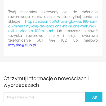
Twój mineralny czerwony olej do łańcucha
rowerowego kupisz dzisiaj w atrakcyjnej cenie na
sklepie
https://abscmt.pl/strona-glowna/188-sun-
oil-mineralny-olej-do-lancucha-na-suche-warunki-
evil-lubricants-100ml.html
lub możesz zmówić
łożyska rowerowe ,smary i oleje rowerowe
telefonicznie 601 444 162 lub meilowo
lozyska@elub.pl
Otrzymuj informację o nowościach i
wyprzedażach