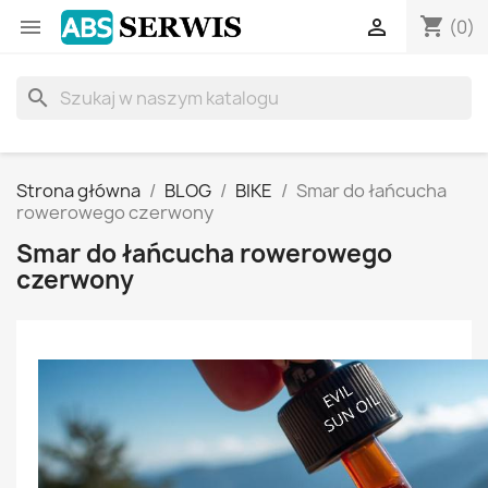
shopping_cart


(0)
search
Strona główna
BLOG
BIKE
Smar do łańcucha
rowerowego czerwony
Smar do łańcucha rowerowego
czerwony