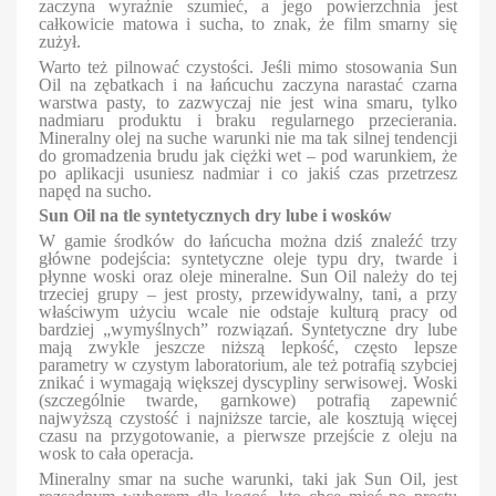
zaczyna wyraźnie szumieć, a jego powierzchnia jest
całkowicie matowa i sucha, to znak, że film smarny się
zużył.
Warto też pilnować czystości. Jeśli mimo stosowania Sun
Oil na zębatkach i na łańcuchu zaczyna narastać czarna
warstwa pasty, to zazwyczaj nie jest wina smaru, tylko
nadmiaru produktu i braku regularnego przecierania.
Mineralny olej na suche warunki nie ma tak silnej tendencji
do gromadzenia brudu jak ciężki wet – pod warunkiem, że
po aplikacji usuniesz nadmiar i co jakiś czas przetrzesz
napęd na sucho.
Sun Oil na tle syntetycznych dry lube i wosków
W gamie środków do łańcucha można dziś znaleźć trzy
główne podejścia: syntetyczne oleje typu dry, twarde i
płynne woski oraz oleje mineralne. Sun Oil należy do tej
trzeciej grupy – jest prosty, przewidywalny, tani, a przy
właściwym użyciu wcale nie odstaje kulturą pracy od
bardziej „wymyślnych” rozwiązań. Syntetyczne dry lube
mają zwykle jeszcze niższą lepkość, często lepsze
parametry w czystym laboratorium, ale też potrafią szybciej
znikać i wymagają większej dyscypliny serwisowej. Woski
(szczególnie twarde, garnkowe) potrafią zapewnić
najwyższą czystość i najniższe tarcie, ale kosztują więcej
czasu na przygotowanie, a pierwsze przejście z oleju na
wosk to cała operacja.
Mineralny smar na suche warunki, taki jak Sun Oil, jest