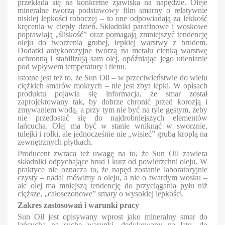
przekłada się na konkretne zjawiska na napędzie. Oleje
mineralne tworzą podstawowy film smarny o relatywnie
niskiej lepkości roboczej – to one odpowiadają za lekkość
kręcenia w ciepły dzień. Składniki parafinowe i woskowe
poprawiają „śliskość” oraz pomagają zmniejszyć tendencję
oleju do tworzenia grubej, lepkiej warstwy z brudem.
Dodatki antykorozyjne tworzą na metalu cienką warstwę
ochronną i stabilizują sam olej, opóźniając jego utlenianie
pod wpływem temperatury i tlenu.
Istotne jest też to, że Sun Oil – w przeciwieństwie do wielu
ciężkich smarów mokrych – nie jest zbyt lepki. W opisach
produktu pojawia się informacja, że smar został
zaprojektowany tak, by dobrze chronić przed korozją i
zmywaniem wodą, a przy tym nie być na tyle gęstym, żeby
nie przedostać się do najdrobniejszych elementów
łańcucha. Olej ma być w stanie wniknąć w sworznie,
tulejki i rolki, ale jednocześnie nie „wisieć” grubą kroplą na
zewnętrznych płytkach.
Producent zwraca też uwagę na to, że Sun Oil zawiera
składniki odpychające brud i kurz od powierzchni oleju. W
praktyce nie oznacza to, że napęd zostanie laboratoryjnie
czysty – nadal mówimy o oleju, a nie o twardym wosku –
ale olej ma mniejszą tendencję do przyciągania pyłu niż
cięższe, „całosezonowe” smary o wysokiej lepkości.
Zakres zastosowań i warunki pracy
Sun Oil jest opisywany wprost jako mineralny smar do
łańcucha na suche warunki, dedykowany na lato, do