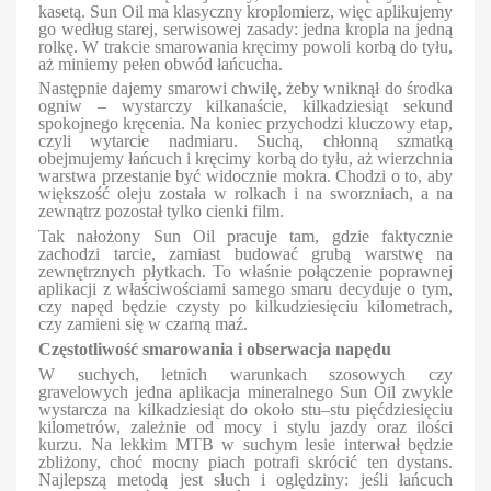
kasetą. Sun Oil ma klasyczny kroplomierz, więc aplikujemy
go według starej, serwisowej zasady: jedna kropla na jedną
rolkę. W trakcie smarowania kręcimy powoli korbą do tyłu,
aż miniemy pełen obwód łańcucha.
Następnie dajemy smarowi chwilę, żeby wniknął do środka
ogniw – wystarczy kilkanaście, kilkadziesiąt sekund
spokojnego kręcenia. Na koniec przychodzi kluczowy etap,
czyli wytarcie nadmiaru. Suchą, chłonną szmatką
obejmujemy łańcuch i kręcimy korbą do tyłu, aż wierzchnia
warstwa przestanie być widocznie mokra. Chodzi o to, aby
większość oleju została w rolkach i na sworzniach, a na
zewnątrz pozostał tylko cienki film.
Tak nałożony Sun Oil pracuje tam, gdzie faktycznie
zachodzi tarcie, zamiast budować grubą warstwę na
zewnętrznych płytkach. To właśnie połączenie poprawnej
aplikacji z właściwościami samego smaru decyduje o tym,
czy napęd będzie czysty po kilkudziesięciu kilometrach,
czy zamieni się w czarną maź.
Częstotliwość smarowania i obserwacja napędu
W suchych, letnich warunkach szosowych czy
gravelowych jedna aplikacja mineralnego Sun Oil zwykle
wystarcza na kilkadziesiąt do około stu–stu pięćdziesięciu
kilometrów, zależnie od mocy i stylu jazdy oraz ilości
kurzu. Na lekkim MTB w suchym lesie interwał będzie
zbliżony, choć mocny piach potrafi skrócić ten dystans.
Najlepszą metodą jest słuch i oględziny: jeśli łańcuch