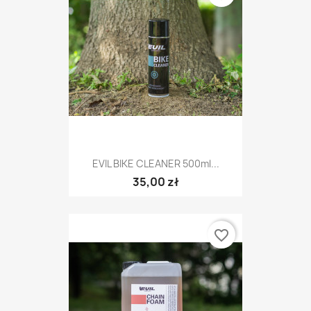
EVIL BIKE CLEANER 500ml...
35,00 zł
favorite_border