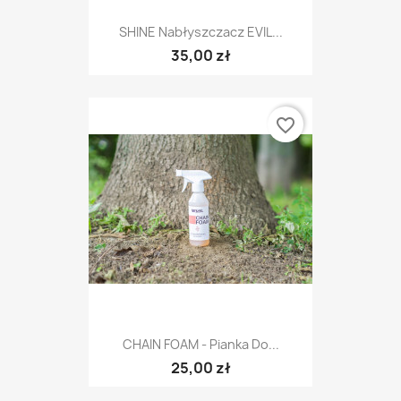
SHINE Nabłyszczacz EVIL...
35,00 zł
favorite_border
CHAIN FOAM - Pianka Do...
25,00 zł