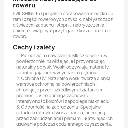
roweru
EVIL SHINE to specjalnie opracowane mleczko do
ram i części rowerowych czyścik, nabłyszczacz
o świeżym zapachu i stopniu nabłyszczenia
uniemożliwiającym przyleganie kurzu i brudu do
roweru.
Cechy i zalety
Pielęgnacja i nawilżanie: Mleczko wnika w
powierzchnie, nawilżając je i przywracając
naturalny połysk. Woski odżywiają materiały,
zapobiegając ich wysychaniu i pękaniu.
Ochrona UV: Naturalne woski tworzą cienką
warstwę ochronną na powierzchniach ,
chroniąc je przed szkodliwym działaniem
promieni UV. To pomaga zachować
intensywność kolorów i zapobiega blaknięciu.
Odporność na zabrudzenia: Specjalne
składniki mleczka tworzą barierę ochronną
przed zabrudzeniami i plamami, ułatwiając ich
usuwanie podczas codziennego czyszczenia.