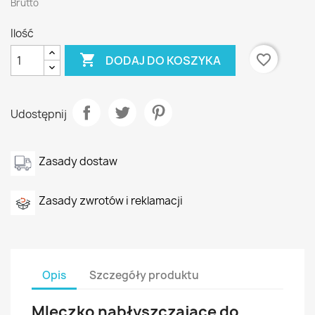
Brutto
Ilość

favorite_border
DODAJ DO KOSZYKA
Udostępnij
Zasady dostaw
Zasady zwrotów i reklamacji
Opis
Szczegóły produktu
Mleczko nabłyszczające do