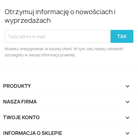
Otrzymuj informację o nowościach i
wyprzedażach
Możesz zrezygnować w każdej chwili. W tym celu należy odnaleźć
szczegóły w naszej informacji prawnej.
PRODUKTY

NASZA FIRMA

TWOJE KONTO

INFORMACJA O SKLEPIE
keyboard_arrow_down