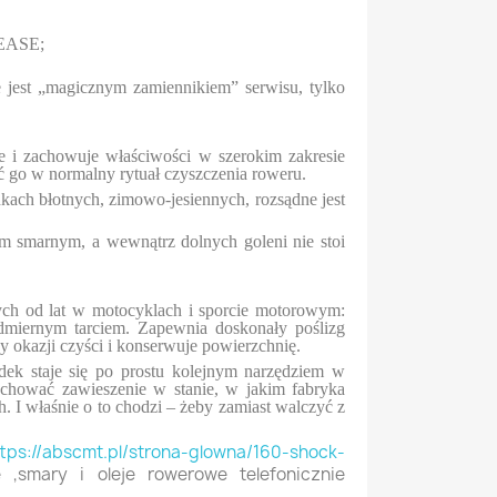
REASE;
e jest „magicznym zamiennikiem” serwisu, tylko
e i zachowuje właściwości w szerokim zakresie
ć go w normalny rytuał czyszczenia roweru.
kach błotnych, zimowo-jesiennych, rozsądne jest
em smarnym, a wewnątrz dolnych goleni nie stoi
h od lat w motocyklach i sporcie motorowym:
admiernym tarciem. Zapewnia doskonały poślizg
y okazji czyści i konserwuje powierzchnię.
odek staje się po prostu kolejnym narzędziem w
chować zawieszenie w stanie, w jakim fabryka
 I właśnie o to chodzi – żeby zamiast walczyć z
ttps://abscmt.pl/strona-glowna/160-shock-
smary i oleje rowerowe telefonicznie