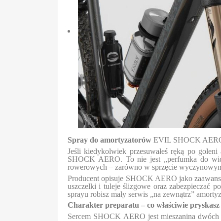
Spray do amortyzatorów
EVIL SHOCK AERO to p
Jeśli kiedykolwiek przesuwałeś ręką po goleni 
SHOCK AERO. To nie jest „perfumka do widelc
rowerowych – zarówno w sprzęcie wyczynowym, 
Producent opisuje SHOCK AERO jako zaawansowan
uszczelki i tuleje ślizgowe oraz zabezpieczać 
sprayu robisz mały serwis „na zewnątrz” amortyz
Charakter preparatu – co właściwie pryskasz 
Sercem SHOCK AERO jest mieszanina dwóch grup