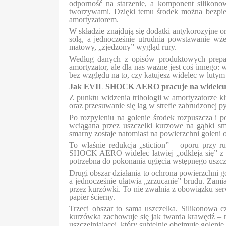
odporność na starzenie, a komponent silikono
tworzywami. Dzięki temu środek można bezpiec
amortyzatorem.
W składzie znajdują się dodatki antykorozyjne o
solą, a jednocześnie utrudnia powstawanie wż
matowy, „zjedzony” wygląd rury.
Według danych z opisów produktowych prepara
amortyzator, ale dla nas ważne jest coś innego:
bez względu na to, czy katujesz widelec w lutym
Jak EVIL SHOCK AERO pracuje na widelc
Z punktu widzenia tribologii w amortyzatorze kl
oraz przesuwanie się lag w strefie zabrudzonej
Po rozpyleniu na golenie środek rozpuszcza i 
wciągana przez uszczelki kurzowe na gąbki sma
smarny zostaje natomiast na powierzchni goleni o
To właśnie redukcja „stiction” – oporu przy r
SHOCK AERO widelec łatwiej „odkleja się” z po
potrzebna do pokonania ugięcia wstępnego uszcze
Drugi obszar działania to ochrona powierzchni 
a jednocześnie ułatwia „zrzucanie” brudu. Zamia
przez kurzówki. To nie zwalnia z obowiązku serw
papier ścierny.
Trzeci obszar to sama uszczelka. Silikonowa c
kurzówka zachowuje się jak twarda krawędź – nis
uszczelniającej, który subtelnie obejmuje golenie,