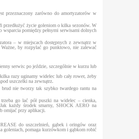
est przeznaczony zarówno do amortyzatorów w
fi przedłużyć życie goleniom o kilka sezonów. W
ego wsparcia pomiędzy pełnymi serwisami dolnych
yzatora – w miejscach dostępnych z zewnątrz w
j. Ważne, by rozpylać go punktowo, nie zalewać
nny serwis: po jeździe, szczególnie w kurzu lub
kilka razy uginamy widelec lub cały rower, żeby
spod uszczelki na zewnątrz.
a brud nie tworzy tak szybko twardego rantu na
trzeba go lać pół puszki na widelec – cienka,
we. Jak każdy środek smarny, SHOCK AERO na
b omijać przy aplikacji.
REASE do uszczelnień, gąbek i oringów oraz
y na goleniach, pomaga kurzówkom i gąbkom robić