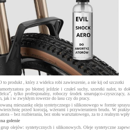
rodukt , który z widelca robi zawieszenie, a nie kij od szczotki
amortyzatora po błotnej jeździe i czułeś suchy, szorstki nalot, to 
a”, tylko profesjonalny, roboczy środek smarująco-czyszczący, za
jak i w zwykłym rowerze do lasu czy do pracy.
ą mieszankę oleju syntetycznego i silikonowego w formie sprayu. J
powierzchnię przed korozją, wżerami i przywieraniem brudu. W prakt
atora – bez rozbierania, bez stołu warsztatowego, za to z realnym wp
na golenie
 olejów: syntetycznych i silikonowych. Oleje syntetyczne zapewnia