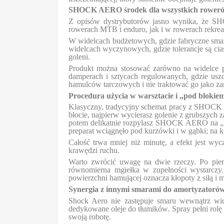
SHOCK AERO środek dla wszystkich rower
Z opisów dystrybutorów jasno wynika, że SH
rowerach MTB i enduro, jak i w rowerach rekrea
W widelcach budżetowych, gdzie fabryczne smaro
widelcach wyczynowych, gdzie tolerancje są cia
goleni.
Produkt można stosować zarówno na widelce pr
damperach i sztycach regulowanych, gdzie uszc
hamulców tarczowych i nie traktować go jako za
Procedura użycia w warsztacie i „pod blokie
Klasyczny, tradycyjny schemat pracy z SHOCK AE
błocie, najpierw wycierasz golenie z grubszych 
potem delikatnie rozpylasz SHOCK AERO na „lust
preparat wciągnęło pod kurzówki i w gąbki; na k
Całość trwa mniej niż minutę, a efekt jest wy
krawędzi ruchu.
Warto zwrócić uwagę na dwie rzeczy. Po pierw
równomierna mgiełka w zupełności wystarcz
powierzchni hamującej oznacza kłopoty z siłą i mo
Synergia z innymi smarami do amortyzatoró
Shock Aero nie zastępuje smaru wewnątrz w
dedykowane oleje do tłumików. Spray pełni rolę
swoją robotę.