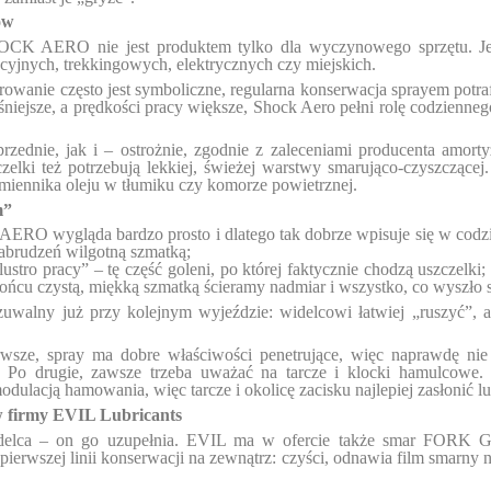
ów
OCK AERO nie jest produktem tylko dla wyczynowego sprzętu. J
cyjnych, trekkingowych, elektrycznych czy miejskich.
wanie często jest symboliczne, regularna konserwacja sprayem potra
śniejsze, a prędkości pracy większe, Shock Aero pełni rolę codzienn
zednie, jak i – ostrożnie, zgodnie z zaleceniami producenta amort
zelki też potrzebują lekkiej, świeżej warstwy smarująco-czyszczące
miennika oleju w tłumiku czy komorze powietrznej.
m”
RO wygląda bardzo prosto i dlatego tak dobrze wpisuje się w codzie
zabrudzeń wilgotną szmatką;
ro pracy” – tę część goleni, po której faktycznie chodzą uszczelki; 
ońcu czystą, miękką szmatką ścieramy nadmiar i wszystko, co wyszło 
czuwalny już przy kolejnym wyjeździe: widelcowi łatwiej „ruszyć”, 
sze, spray ma dobre właściwości penetrujące, więc naprawdę nie 
y. Po drugie, zawsze trzeba uważać na tarcze i klocki hamulco
dulacją hamowania, więc tarcze i okolicę zacisku najlepiej zasłonić lu
w firmy EVIL Lubricants
idelca – on go uzupełnia. EVIL ma w ofercie także smar FORK G
 pierwszej linii konserwacji na zewnątrz: czyści, odnawia film smarn