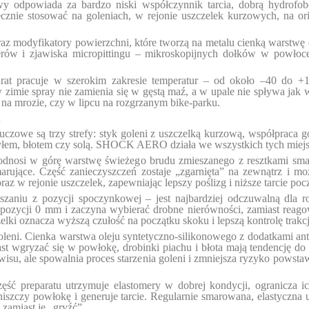
wy odpowiada za bardzo niski współczynnik tarcia, dobrą hydrofo
znie stosować na goleniach, w rejonie uszczelek kurzowych, na or
raz modyfikatory powierzchni, które tworzą na metalu cienką warstwę o
erów i zjawiska micropittingu – mikroskopijnych dołków w powłoce 
t pracuje w szerokim zakresie temperatur – od około –40 do +1
 w zimie spray nie zamienia się w gęstą maź, a w upale nie spływa j
 na mrozie, czy w lipcu na rozgrzanym bike-parku.
u
uczowe są trzy strefy: styk goleni z uszczelką kurzową, współpraca 
 pyłem, błotem czy solą. SHOCK AERO działa we wszystkich tych miejs
podnosi w górę warstwę świeżego brudu zmieszanego z resztkami smaru
rujące. Część zanieczyszczeń zostaje „zgarnięta” na zewnątrz i moż
raz w rejonie uszczelek, zapewniając lepszy poślizg i niższe tarcie po
uszaniu z pozycji spoczynkowej – jest najbardziej odczuwalną dla 
zycji 0 mm i zaczyna wybierać drobne nierówności, zamiast reagow
lki oznacza wyższą czułość na początku skoku i lepszą kontrolę trakcj
goleni. Cienka warstwa oleju syntetyczno-silikonowego z dodatkami an
st wgryzać się w powłokę, drobinki piachu i błota mają tendencję do 
isu, ale spowalnia proces starzenia goleni i zmniejsza ryzyko powstaw
zęść preparatu utrzymuje elastomery w dobrej kondycji, ogranicza ic
zczy powłokę i generuje tarcie. Regularnie smarowana, elastyczna us
 zamiast je „gryźć”.