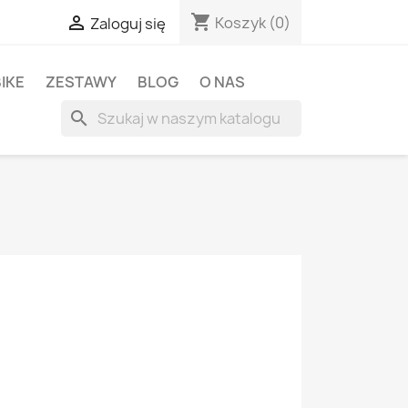
shopping_cart

Koszyk
(0)
Zaloguj się
BIKE
ZESTAWY
BLOG
O NAS
search