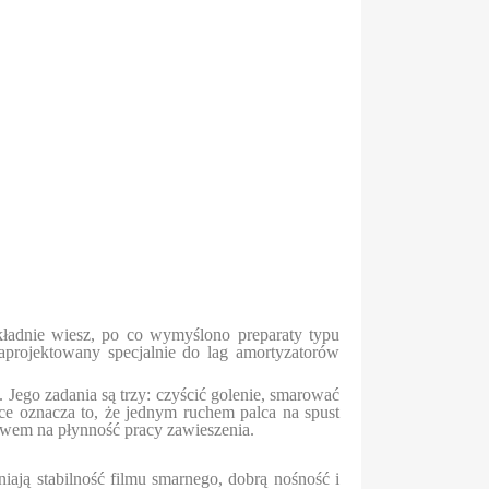
dokładnie wiesz, po co wymyślono preparaty typu
projektowany specjalnie do lag amortyzatorów
ego zadania są trzy: czyścić golenie, smarować
yce oznacza to, że jednym ruchem palca na spust
ływem na płynność pracy zawieszenia.
ją stabilność filmu smarnego, dobrą nośność i