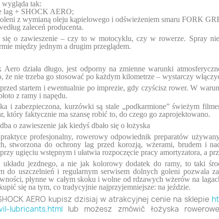
 wygląda tak:
enie lag + SHOCK AERO;
h goleni z wymianą oleju kąpielowego i odświeżeniem smaru FORK G
według zaleceń producenta.
a się o zawieszenie – czy to w motocyklu, czy w rowerze. Spray ni
ormie między jednym a drugim przeglądem.
 Aero działa długo, jest odporny na zmienne warunki atmosferyczn
o, że nie trzeba go stosować po każdym kilometrze – wystarczy włączy
przed startem i ewentualnie po imprezie, gdy czyścisz rower. W warun
błoto z ramy i napędu.
dka i zabezpieczona, kurzówki są stale „podkarmione” świeżym film
ar, który faktycznie ma szansę robić to, do czego go zaprojektowano.
ba o zawieszenie jak kiedyś dbało się o łożyska
ktyce profesjonalny, rowerowy odpowiednik preparatów używanyc
ch, stworzona do ochrony lag przed korozją, wżerami, brudem i n
przy ugięciu wstępnym i ułatwia rozpoczęcie pracy amortyzatora, a prz
ty układu jezdnego, a nie jak kolorowy dodatek do ramy, to taki śr
m do uszczelnień i regularnym serwisem dolnych goleni pozwala za
równości, płynne w całym skoku i wolne od rdzawych wżerów na lagach.
ić się na tym, co tradycyjnie najprzyjemniejsze: na jeździe.
HOCK AERO kupisz dzisiaj w atrakcyjnej cenie na sklepie
h
l-lubricants.html
lub możesz zmówić łożyska rowerowe ,