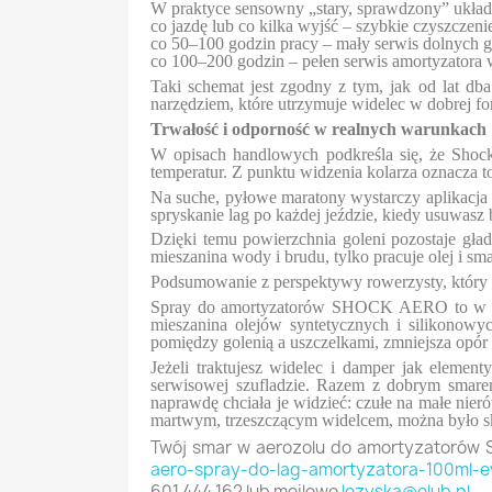
W praktyce sensowny „stary, sprawdzony” układ
co jazdę lub co kilka wyjść – szybkie czyszcz
co 50–100 godzin pracy – mały serwis dolnyc
co 100–200 godzin – pełen serwis amortyzatora 
Taki schemat jest zgodny z tym, jak od lat db
narzędziem, które utrzymuje widelec w dobrej f
Trwałość i odporność w realnych warunkach
W opisach handlowych podkreśla się, że Shock
temperatur. Z punktu widzenia kolarza oznacza t
Na suche, pyłowe maratony wystarczy aplikacja 
spryskanie lag po każdej jeździe, kiedy usuwasz 
Dzięki temu powierzchnia goleni pozostaje gła
mieszanina wody i brudu, tylko pracuje olej i sm
Podsumowanie z perspektywy rowerzysty, który d
Spray do amortyzatorów SHOCK AERO to w pra
mieszanina olejów syntetycznych i silikonowy
pomiędzy golenią a uszczelkami, zmniejsza opór 
Jeżeli traktujesz widelec i damper jak elemen
serwisowej szufladzie. Razem z dobrym smare
naprawdę chciała je widzieć: czułe na małe nie
martwym, trzeszczącym widelcem, można było skup
Twój smar w aerozolu do amortyzatorów S
aero-spray-do-lag-amortyzatora-100ml-evi
601 444 162 lub meilowo
lozyska@elub.pl