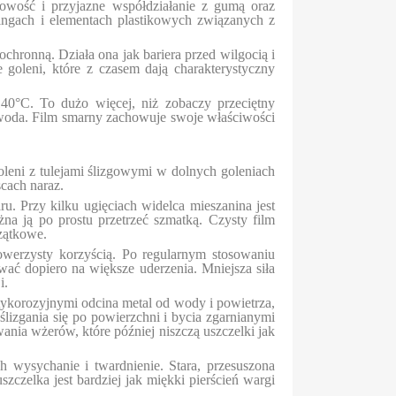
bowość i przyjazne współdziałanie z gumą oraz
ingach i elementach plastikowych związanych z
chronną. Działa ona jak bariera przed wilgocią i
goleni, które z czasem dają charakterystyczny
40°C. To dużo więcej, niż zobaczy przeciętny
ak woda. Film smarny zachowuje swoje właściwości
goleni z tulejami ślizgowymi w dolnych goleniach
cach naraz.
. Przy kilku ugięciach widelca mieszanina jest
na ją po prostu przetrzeć szmatką. Czysty film
czątkowe.
rowerzysty korzyścią. Po regularnym stosowaniu
ać dopiero na większe uderzenia. Mniejsza siła
i.
tykorozyjnymi odcina metal od wody i powietrza,
ślizgania się po powierzchni i bycia zgarnianymi
ania wżerów, które później niszczą uszczelki jak
h wysychanie i twardnienie. Stara, przesuszona
zczelka jest bardziej jak miękki pierścień wargi