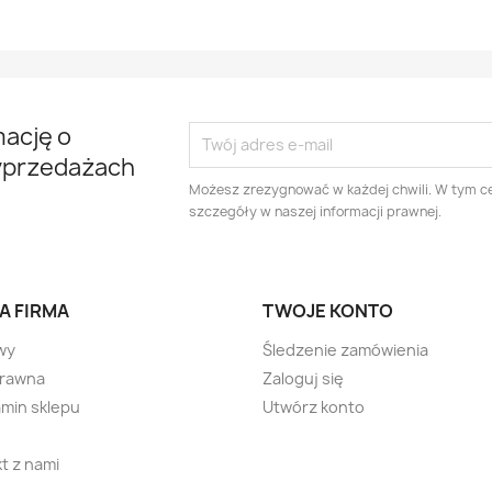
mację o
yprzedażach
Możesz zrezygnować w każdej chwili. W tym ce
szczegóły w naszej informacji prawnej.
A FIRMA
TWOJE KONTO
wy
Śledzenie zamówienia
prawna
Zaloguj się
min sklepu
Utwórz konto
t z nami