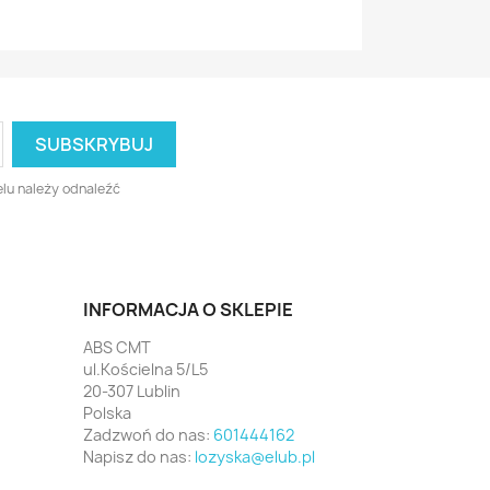
lu należy odnaleźć
INFORMACJA O SKLEPIE
ABS CMT
ul.Kościelna 5/L5
20-307 Lublin
Polska
Zadzwoń do nas:
601444162
Napisz do nas:
lozyska@elub.pl