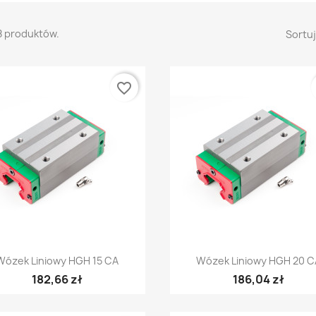
8 produktów.
Sortuj
favorite_border
Szybki podgląd
Szybki podgląd


Wózek Liniowy HGH 15 CA
Wózek Liniowy HGH 20 C
182,66 zł
186,04 zł