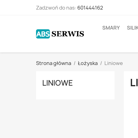
Zadzwoń do nas:
601444162
SMARY
SIL
Strona główna
Łożyska
Liniowe
L
LINIOWE