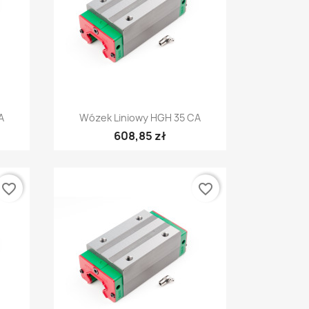
Szybki podgląd

A
Wózek Liniowy HGH 35 CA
608,85 zł
favorite_border
favorite_border