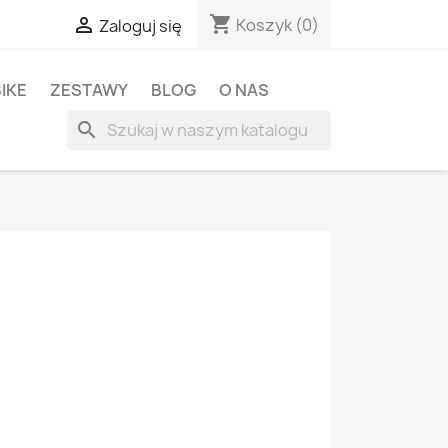
shopping_cart

Koszyk
(0)
Zaloguj się
BIKE
ZESTAWY
BLOG
O NAS
search