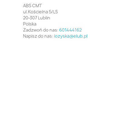
ABS CMT
ul.Kościelna 5/L5
20-307 Lublin
Polska
Zadzwoń do nas:
601444162
Napisz do nas:
lozyska@elub.pl