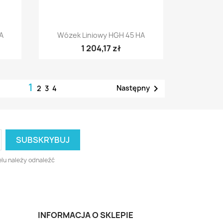
Szybki podgląd

A
Wózek Liniowy HGH 45 HA
1 204,17 zł
1

Następny
2
3
4
lu należy odnaleźć
INFORMACJA O SKLEPIE