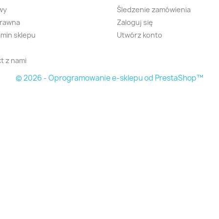
wy
Śledzenie zamówienia
prawna
Zaloguj się
min sklepu
Utwórz konto
t z nami
© 2026 - Oprogramowanie e-sklepu od PrestaShop™