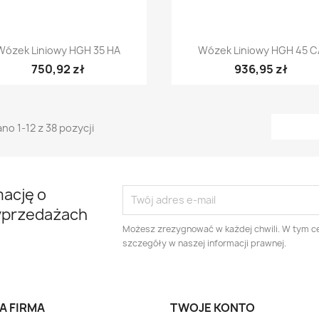
Szybki podgląd
Szybki podgląd


Wózek Liniowy HGH 35 HA
Wózek Liniowy HGH 45 C
750,92 zł
936,95 zł
no 1-12 z 38 pozycji
mację o
yprzedażach
Możesz zrezygnować w każdej chwili. W tym ce
szczegóły w naszej informacji prawnej.
A FIRMA
TWOJE KONTO