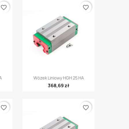
favorite_border
favorite_border
Szybki podgląd

A
Wózek Liniowy HGH 25 HA
368,69 zł
favorite_border
favorite_border