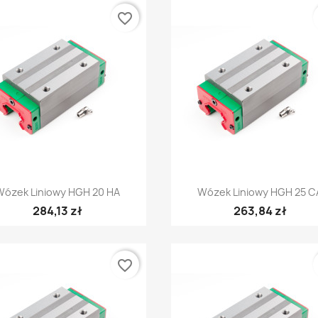
favorite_border
Szybki podgląd
Szybki podgląd


Wózek Liniowy HGH 20 HA
Wózek Liniowy HGH 25 C
284,13 zł
263,84 zł
favorite_border