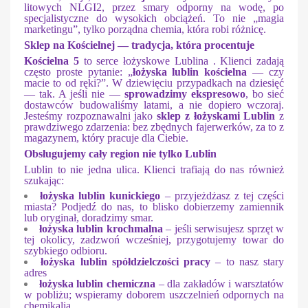
litowych NLGI2, przez smary odporny na wodę, po
specjalistyczne do wysokich obciążeń. To nie „magia
marketingu”, tylko porządna chemia, która robi różnicę.
Sklep na Kościelnej — tradycja, która procentuje
Kościelna 5
to serce łożyskowe Lublina . Klienci zadają
często proste pytanie: „
łożyska lublin kościelna
— czy
macie to od ręki?”. W dziewięciu przypadkach na dziesięć
— tak. A jeśli nie —
sprowadzimy ekspresowo
, bo sieć
dostawców budowaliśmy latami, a nie dopiero wczoraj.
Jesteśmy rozpoznawalni jako
sklep z łożyskami Lublin
z
prawdziwego zdarzenia: bez zbędnych fajerwerków, za to z
magazynem, który pracuje dla Ciebie.
Obsługujemy cały region nie tylko Lublin
Lublin to nie jedna ulica. Klienci trafiają do nas również
szukając:
łożyska lublin kunickiego
– przyjeżdżasz z tej części
miasta? Podjedź do nas, to blisko dobierzemy zamiennik
lub oryginał, doradzimy smar.
łożyska lublin krochmalna
– jeśli serwisujesz sprzęt w
tej okolicy, zadzwoń wcześniej, przygotujemy towar do
szybkiego odbioru.
łożyska lublin spółdzielczości pracy
– to nasz stary
adres
łożyska lublin chemiczna
– dla zakładów i warsztatów
w pobliżu; wspieramy doborem uszczelnień odpornych na
chemikalia.