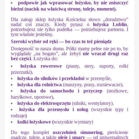
podpowie
jak wprasować
łożysko, by nie zniszczyć
bieżni (nacisk na właściwą stronę, tuleje, moment).
Dla załogi sklep łożyska Kościelna słowo „doradztwo”
nadal coś znaczy. Kiedy pytasz o
łożyska Lublin
,
potrzebujesz nie tylko pudełka — potrzebujesz partnera. I
tym właśnie jesteśmy.
Szeroki wybór od ręki — bo czas to też pieniądz
Dostępność to nasza duma. Półki mamy pełne nie po to, by
wyglądały „na bogato”, ale żebyś
nie wracał drugi raz
bez części
. Łożyska do:
łożyska rowerowe
(piasty, stery, suporty, rolki
przerzutki),
łożyska do silników i przekładni
w przemyśle,
łożyska dla rolnictwa
(maszyny, prasy, rozsiewacze),
łożyska do samochodu i przyczep
(stożkowe,
baryłkowe, oporowe),
łożyska do elektrosprzętu
(silniki, wentylatory).
łożyska dla przemysłu i usług
(wszystkie typy i
rodzaje
)
kulki łożyskowe (
wszystkie wymiary)
Do tego komplet
uszczelnień simmering
, pierścienie
osadcze, tuleje, a także
oleje i smary
— od uniwersalnych