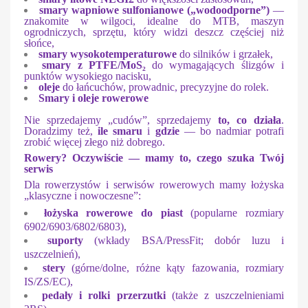
smary wapniowe sulfonianowe („wodoodporne”)
—
znakomite w wilgoci, idealne do MTB, maszyn
ogrodniczych, sprzętu, który widzi deszcz częściej niż
słońce,
smary wysokotemperaturowe
do silników i grzałek,
smary z PTFE/MoS₂
do wymagających ślizgów i
punktów wysokiego nacisku,
oleje
do łańcuchów, prowadnic, precyzyjne do rolek.
Smary i oleje rowerowe
Nie sprzedajemy „cudów”, sprzedajemy
to, co działa
.
Doradzimy też,
ile smaru
i
gdzie
— bo nadmiar potrafi
zrobić więcej złego niż dobrego.
Rowery? Oczywiście — mamy to, czego szuka Twój
serwis
Dla rowerzystów i serwisów rowerowych mamy łożyska
„klasyczne i nowoczesne”:
łożyska rowerowe do piast
(popularne rozmiary
6902/6903/6802/6803),
suporty
(wkłady BSA/PressFit; dobór luzu i
uszczelnień),
stery
(górne/dolne, różne kąty fazowania, rozmiary
IS/ZS/EC),
pedały i rolki przerzutki
(także z uszczelnieniami