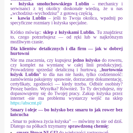
łożyska smoluchowskiego Lublin
– mechanicy i
serwisanci z tej okolicy doskonale wiedzą, że u nas
„wchodzisz–wychodzisz” z gotową częścią.
kawia Lublin
– jeśli to Twoja okolica, wpadnij po
specyficzne rozmiary i łożyska specjalne.
Krótko mówiąc:
sklep z łożyskami Lublin.
Tu znajdziesz
to, czego potrzebujesz — od ręki lub w najkrótszym
możliwym czasie.
Dla klientów detalicznych i dla firm — jak w dobrej
hurtowni
Nie ma znaczenia, czy kupujesz
jedno łożysko
do roweru,
czy komplet na wymianę w całej linii produkcyjnej.
Prowadzimy sprzedaż detaliczną i hurtową. „
hurtownia
łożysk Lublin
” to dla nas nie hasło, tylko codzienność:
zamówienia pakujemy sprawnie, dorzucamy dokumentację,
certyfikaty, zgodności — kiedy trzeba. Odbiór osobisty?
Proszę bardzo. Wysyłka? Również. To Ty decydujesz, my
dopasowujemy się do Twojej pracy. Zakup łożyska przez
internet -nie ma problemu wystarczy wejść na sklep
https://abscmt.pl/
Smary i oleje — bo łożysko bez smaru to jak rower bez
łańcucha
„
Smar to połowa życia łożyska” — mówimy to nie od dziś.
Dlatego na półkach trzymamy
sprawdzoną chemię
:
smary litowe NLGI2
do większości zastosowań,