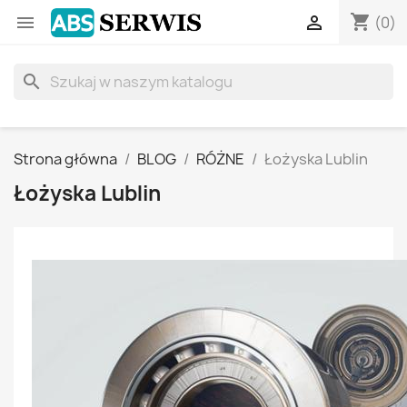
shopping_cart


(0)
search
Strona główna
BLOG
RÓŻNE
Łożyska Lublin
Łożyska Lublin