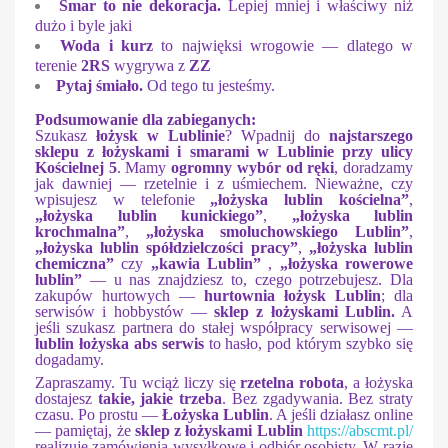
Smar to nie dekoracja.
Lepiej mniej i właściwy niż
dużo i byle jaki
Woda i kurz
to najwięksi wrogowie — dlatego w
terenie
2RS
wygrywa z
ZZ
Pytaj śmiało.
Od tego tu jesteśmy.
Podsumowanie dla zabieganych:
Szukasz
łożysk w Lublinie
? Wpadnij do
najstarszego
sklepu z łożyskami i smarami w Lublinie przy ulicy
Kościelnej 5
. Mamy
ogromny wybór od ręki
, doradzamy
jak dawniej — rzetelnie i z uśmiechem. Nieważne, czy
wpisujesz w telefonie
„łożyska lublin kościelna”
,
„łożyska lublin kunickiego”
,
„łożyska lublin
krochmalna”
,
„łożyska smoluchowskiego Lublin”
,
„łożyska lublin spółdzielczości pracy”
,
„łożyska lublin
chemiczna”
czy
„kawia Lublin”
,
„łożyska rowerowe
lublin”
— u nas znajdziesz to, czego potrzebujesz. Dla
zakupów hurtowych —
hurtownia łożysk Lublin
; dla
serwisów i hobbystów —
sklep z łożyskami Lublin.
A
jeśli szukasz partnera do stałej współpracy serwisowej —
lublin łożyska abs serwis
to hasło, pod którym szybko się
dogadamy.
Zapraszamy. Tu wciąż liczy się
rzetelna robota
, a łożyska
dostajesz
takie, jakie trzeba
. Bez zgadywania. Bez straty
czasu. Po prostu —
Łożyska Lublin
. A jeśli działasz online
— pamiętaj, że
sklep z łożyskami Lublin
https://abscmt.pl/
realizuje zamówienia wysyłkowe i odbiór osobisty. W razie