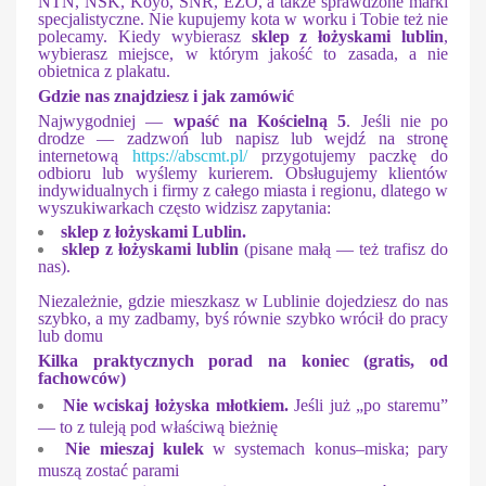
NTN, NSK, Koyo, SNR, EZO, a także sprawdzone marki
specjalistyczne. Nie kupujemy kota w worku i Tobie też nie
polecamy. Kiedy wybierasz
sklep z łożyskami lublin
,
wybierasz miejsce, w którym jakość to zasada, a nie
obietnica z plakatu.
Gdzie nas znajdziesz i jak zamówić
Najwygodniej —
wpaść na Kościelną 5
. Jeśli nie po
drodze — zadzwoń lub napisz lub wejdź na stronę
internetową
https://abscmt.pl/
przygotujemy paczkę do
odbioru lub wyślemy kurierem. Obsługujemy klientów
indywidualnych i firmy z całego miasta i regionu, dlatego w
wyszukiwarkach często widzisz zapytania:
sklep z łożyskami Lublin.
sklep z łożyskami lublin
(pisane małą — też trafisz do
nas).
Niezależnie, gdzie mieszkasz w Lublinie dojedziesz do nas
szybko, a my zadbamy, byś równie szybko wrócił do pracy
lub domu
Kilka praktycznych porad na koniec (gratis, od
fachowców)
Nie wciskaj łożyska młotkiem.
Jeśli już „po staremu”
— to z tuleją pod właściwą bieżnię
Nie mieszaj kulek
w systemach konus–miska; pary
muszą zostać parami