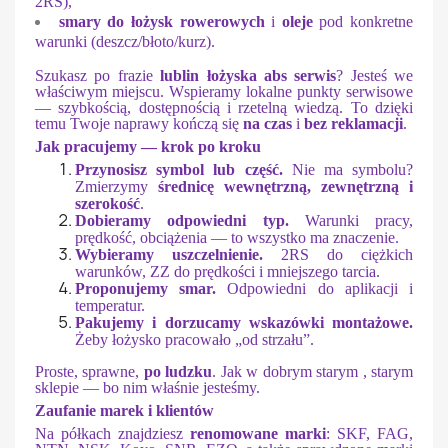
2RS),
smary do łożysk rowerowych
i
oleje
pod konkretne
warunki (deszcz/błoto/kurz).
Szukasz po frazie
lublin łożyska abs serwis
? Jesteś we
właściwym miejscu. Wspieramy lokalne punkty serwisowe
— szybkością, dostępnością i rzetelną wiedzą. To dzięki
temu Twoje naprawy kończą się
na czas
i
bez reklamacji
.
Jak pracujemy — krok po kroku
Przynosisz symbol lub część.
Nie ma symbolu?
Zmierzymy
średnicę wewnętrzną, zewnętrzną i
szerokość
.
Dobieramy odpowiedni typ.
Warunki pracy,
prędkość, obciążenia — to wszystko ma znaczenie.
Wybieramy uszczelnienie.
2RS do ciężkich
warunków, ZZ do prędkości i mniejszego tarcia.
Proponujemy smar.
Odpowiedni do aplikacji i
temperatur.
Pakujemy i dorzucamy wskazówki montażowe.
Żeby łożysko pracowało „od strzału”.
Proste, sprawne,
po ludzku
. Jak w dobrym starym , starym
sklepie — bo nim właśnie jesteśmy.
Zaufanie marek i klientów
Na półkach znajdziesz
renomowane marki
: SKF, FAG,