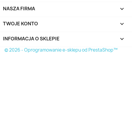
NASZA FIRMA

TWOJE KONTO

INFORMACJA O SKLEPIE
keyboard_arrow_down
© 2026 - Oprogramowanie e-sklepu od PrestaShop™