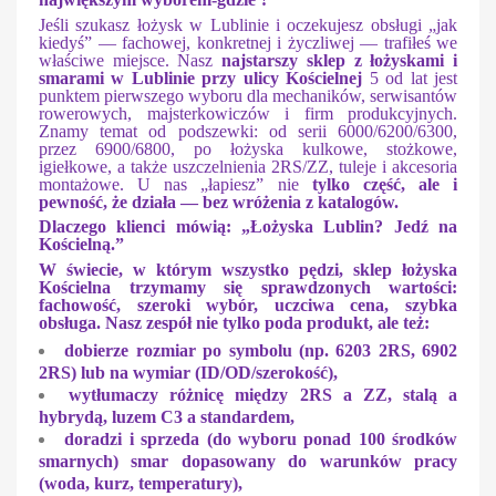
Jeśli szukasz łożysk w Lublinie i oczekujesz obsługi „jak
kiedyś” — fachowej, konkretnej i życzliwej — trafiłeś we
właściwe miejsce. Nasz
najstarszy sklep z łożyskami i
smarami w Lublinie przy ulicy Kościelnej
5 od lat jest
punktem pierwszego wyboru dla mechaników, serwisantów
rowerowych, majsterkowiczów i firm produkcyjnych.
Znamy temat od podszewki: od serii 6000/6200/6300,
przez 6900/6800, po łożyska kulkowe, stożkowe,
igiełkowe, a także uszczelnienia 2RS/ZZ, tuleje i akcesoria
montażowe. U nas „łapiesz” nie
tylko część, ale i
pewność, że działa — bez wróżenia z katalogów.
Dlaczego klienci mówią: „Łożyska Lublin? Jedź na
Kościelną.”
W świecie, w którym wszystko pędzi, sklep łożyska
Kościelna trzymamy się sprawdzonych wartości:
fachowość, szeroki wybór, uczciwa cena, szybka
obsługa
. Nasz zespół nie tylko poda produkt, ale też:
dobierze
rozmiar po symbolu
(np. 6203 2RS, 6902
2RS) lub
na wymiar
(ID/OD/szerokość),
wytłumaczy różnicę między
2RS
a
ZZ
, stalą a
hybrydą, luzem
C3
a standardem,
doradzi i sprzeda (do wyboru ponad 100 środków
smarnych)
smar
dopasowany do warunków pracy
(woda, kurz, temperatury),