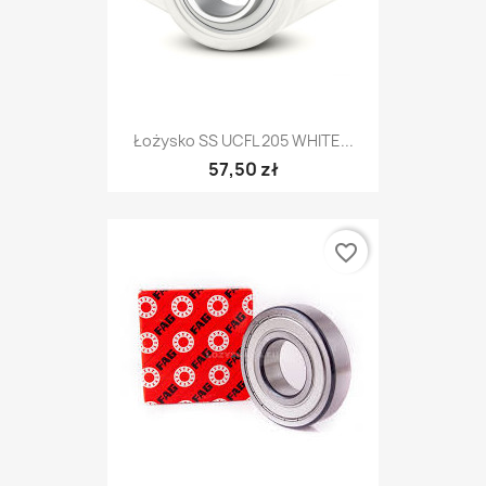
Łożysko SS UCFL 205 WHITE...
57,50 zł
favorite_border