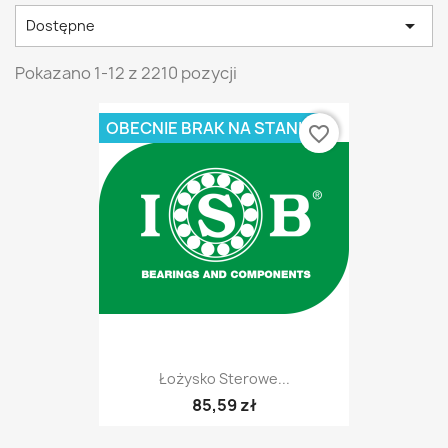

Dostępne
Pokazano 1-12 z 2210 pozycji
OBECNIE BRAK NA STANIE
favorite_border
Łożysko Sterowe...
85,59 zł