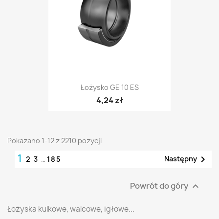
Łożysko GE 10 ES
4,24 zł
Pokazano 1-12 z 2210 pozycji
1

Następny
2
3
…
185
Powrót do góry

Łożyska kulkowe, walcowe, igłowe...