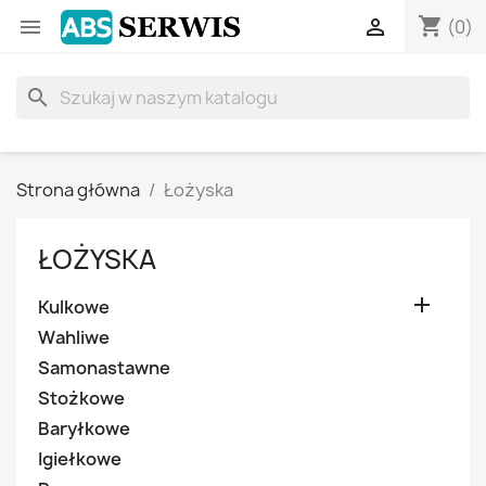
shopping_cart


(0)
search
Strona główna
Łożyska
ŁOŻYSKA

Kulkowe
Wahliwe
Samonastawne
Stożkowe
Baryłkowe
Igiełkowe