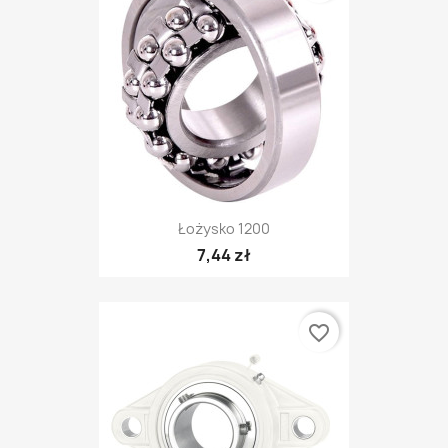
Łożysko 1200
7,44 zł
favorite_border