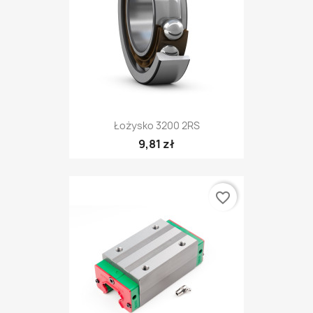
Łożysko 3200 2RS
9,81 zł
favorite_border