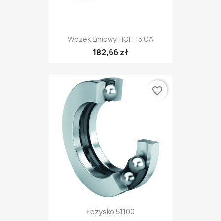
Wózek Liniowy HGH 15 CA
182,66 zł
favorite_border
Łożysko 51100