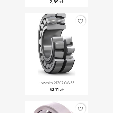
2,89 zł
favorite_border
Łożysko 21307 CW33
53,11 zł
favorite_border