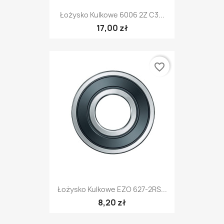
Łożysko Kulkowe 6006 2Z C3...
17,00 zł
favorite_border
Łożysko Kulkowe EZO 627-2RS...
8,20 zł