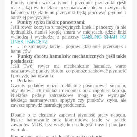
Punkty obrotu wózka tylnej i przedniej przerzutki (jeśli
masz taką) warto lekko przesmarować- olejem użytym do
łańcucha. Dzięki temu przerzutki będą pracować płynniej i
bardziej precyzyjnie
Punkty styku linki z pancerzami:
Jeśli rower korzysta z tradycyjnych linek i pancerzy (a nie
hydrauliki), nanieś kroplę smaru w miejscach, gdzie linki
CABLING SMAR DO
wchodzą i wychodzą z pancerzy
LINEK I PANCERZ
. To zmniejszy tarcie i poprawi działanie przerzutek i
hamulców
Punkty obrotu hamulców mechanicznych (jeśli takie
posiadasz):
Jeśli Twój rower ma mechaniczne hamulce, warto
nasmarować punkty obrotu, co pomoże zachować płynność
i precyzję hamowania
Pedały:
Gwinty pedałów można delikatnie posmarować smarem,
aby ułatwić ich montaż i demontaż oraz zapobiec korozji.
Niektóre pedały zatrzaskowe mogą także wymagać
lekkiego nasmarowania sprężyn czy punktów styku, ale
zawsze sprawdź instrukcję producenta.
Dbanie o te elementy zapewni płynność pracy napędu,
lepsze hamowanie oraz komfortową jazdę w trakcie
zawodów MTB, bez względu na długość trasy i panujące
warunki.
Powodzenia na starcie i do zobaczenia na trasie!