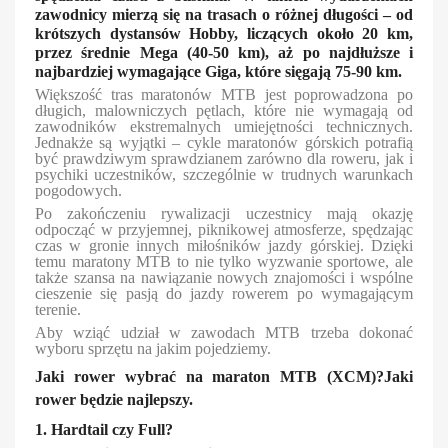
zawodnicy mierzą się na trasach o różnej długości – od
krótszych dystansów Hobby, liczących około 20 km,
przez średnie Mega (40-50 km), aż po najdłuższe i
najbardziej wymagające Giga, które sięgają 75-90 km.
Większość tras maratonów MTB jest poprowadzona po
długich, malowniczych pętlach, które nie wymagają od
zawodników ekstremalnych umiejętności technicznych.
Jednakże są wyjątki – cykle maratonów górskich potrafią
być prawdziwym sprawdzianem zarówno dla roweru, jak i
psychiki uczestników, szczególnie w trudnych warunkach
pogodowych.
Po zakończeniu rywalizacji uczestnicy mają okazję
odpocząć w przyjemnej, piknikowej atmosferze, spędzając
czas w gronie innych miłośników jazdy górskiej. Dzięki
temu maratony MTB to nie tylko wyzwanie sportowe, ale
także szansa na nawiązanie nowych znajomości i wspólne
cieszenie się pasją do jazdy rowerem po wymagającym
terenie.
Aby wziąć udział w zawodach MTB trzeba dokonać
wyboru sprzętu na jakim pojedziemy.
Jaki rower wybrać na maraton MTB (XCM)?Jaki
rower będzie najlepszy.
1. Hardtail czy Full?