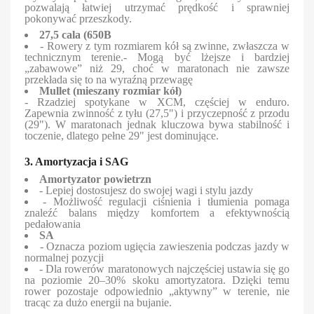
pozwalają łatwiej utrzymać prędkość i sprawniej
pokonywać przeszkody.
27,5 cala (650B
- Rowery z tym rozmiarem kół są zwinne, zwłaszcza w
technicznym terenie.- Mogą być lżejsze i bardziej
„zabawowe” niż 29, choć w maratonach nie zawsze
przekłada się to na wyraźną przewagę
Mullet (mieszany rozmiar kół)
- Rzadziej spotykane w XCM, częściej w enduro.
Zapewnia zwinność z tyłu (27,5") i przyczepność z przodu
(29"). W maratonach jednak kluczowa bywa stabilność i
toczenie, dlatego pełne 29" jest dominujące.
3. Amortyzacja i SAG
Amortyzator powietrzn
- Lepiej dostosujesz do swojej wagi i stylu jazdy
- Możliwość regulacji ciśnienia i tłumienia pomaga
znaleźć balans między komfortem a efektywnością
pedałowania
SA
- Oznacza poziom ugięcia zawieszenia podczas jazdy w
normalnej pozycji
- Dla rowerów maratonowych najczęściej ustawia się go
na poziomie 20–30% skoku amortyzatora. Dzięki temu
rower pozostaje odpowiednio „aktywny” w terenie, nie
tracąc za dużo energii na bujanie.