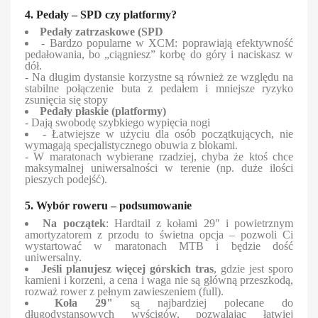
4. Pedały – SPD czy platformy?
Pedały zatrzaskowe (SPD
- Bardzo popularne w XCM: poprawiają efektywność
pedałowania, bo „ciągniesz” korbę do góry i naciskasz w
dół.
- Na długim dystansie korzystne są również ze względu na
stabilne połączenie buta z pedałem i mniejsze ryzyko
zsunięcia się stopy
Pedały płaskie (platformy)
- Dają swobodę szybkiego wypięcia nogi
- Łatwiejsze w użyciu dla osób początkujących, nie
wymagają specjalistycznego obuwia z blokami.
- W maratonach wybierane rzadziej, chyba że ktoś chce
maksymalnej uniwersalności w terenie (np. duże ilości
pieszych podejść).
5. Wybór roweru – podsumowanie
Na początek
: Hardtail z kołami 29" i powietrznym
amortyzatorem z przodu to świetna opcja – pozwoli Ci
wystartować w maratonach MTB i będzie dość
uniwersalny.
Jeśli planujesz więcej górskich tras
, gdzie jest sporo
kamieni i korzeni, a cena i waga nie są główną przeszkodą,
rozważ rower z pełnym zawieszeniem (full).
Koła 29"
są najbardziej polecane do
długodystansowych wyścigów, pozwalając łatwiej