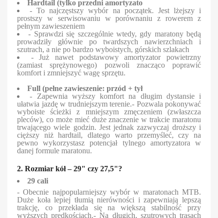
Hardtail (tylko przedni amortyzato
- To najczęstszy wybór na początek. Jest lżejszy i
prostszy w serwisowaniu w porównaniu z rowerem z
pełnym zawieszeniem
- Sprawdzi się szczególnie wtedy, gdy maratony będą
prowadziły głównie po twardszych nawierzchniach i
szutrach, a nie po bardzo wyboistych, górskich szlakach
- Już nawet podstawowy amortyzator powietrzny
(zamiast sprężynowego) pozwoli znacząco poprawić
komfort i zmniejszyć wagę sprzętu.
Full (pełne zawieszenie: przód + tył
- Zapewnia wyższy komfort na długim dystansie i
ułatwia jazdę w trudniejszym terenie.- Pozwala pokonywać
wyboiste ścieżki z mniejszym zmęczeniem (zwłaszcza
pleców), co może mieć duże znaczenie w trakcie maratonu
trwającego wiele godzin. Jest jednak zazwyczaj droższy i
cięższy niż hardtail, dlatego warto przemyśleć, czy na
pewno wykorzystasz potencjał tylnego amortyzatora w
danej formule maratonu.
2. Rozmiar kół – 29" czy 27,5"?
29 cali
- Obecnie najpopularniejszy wybór w maratonach MTB.
Duże koła lepiej tłumią nierówności i zapewniają lepszą
trakcję, co przekłada się na większą stabilność przy
wyższych prędkościach.- Na długich, szutrowych trasach