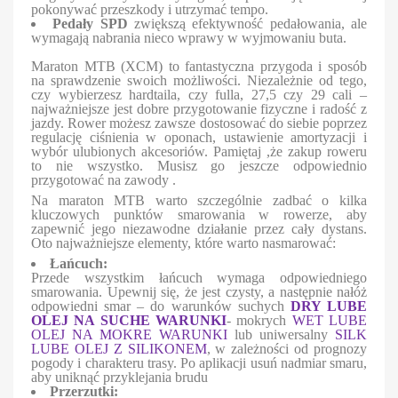
pokonywać przeszkody i utrzymać tempo.
Pedały SPD
zwiększą efektywność pedałowania, ale
wymagają nabrania nieco wprawy w wyjmowaniu buta.
Maraton MTB (XCM) to fantastyczna przygoda i sposób
na sprawdzenie swoich możliwości. Niezależnie od tego,
czy wybierzesz hardtaila, czy fulla, 27,5 czy 29 cali –
najważniejsze jest dobre przygotowanie fizyczne i radość z
jazdy. Rower możesz zawsze dostosować do siebie poprzez
regulację ciśnienia w oponach, ustawienie amortyzacji i
wybór ulubionych akcesoriów. Pamiętaj ,że zakup roweru
to nie wszystko. Musisz go jeszcze odpowiednio
przygotować na zawody .
Na maraton MTB warto szczególnie zadbać o kilka
kluczowych punktów smarowania w rowerze, aby
zapewnić jego niezawodne działanie przez cały dystans.
Oto najważniejsze elementy, które warto nasmarować:
Łańcuch:
Przede wszystkim łańcuch wymaga odpowiedniego
smarowania. Upewnij się, że jest czysty, a następnie nałóż
odpowiedni smar – do warunków suchych
DRY LUBE
OLEJ NA SUCHE WARUNKI
- mokrych
WET LUBE
OLEJ NA MOKRE WARUNKI
lub uniwersalny
SILK
LUBE OLEJ Z SILIKONEM
, w zależności od prognozy
pogody i charakteru trasy. Po aplikacji usuń nadmiar smaru,
aby uniknąć przyklejania brudu
Przerzutki: