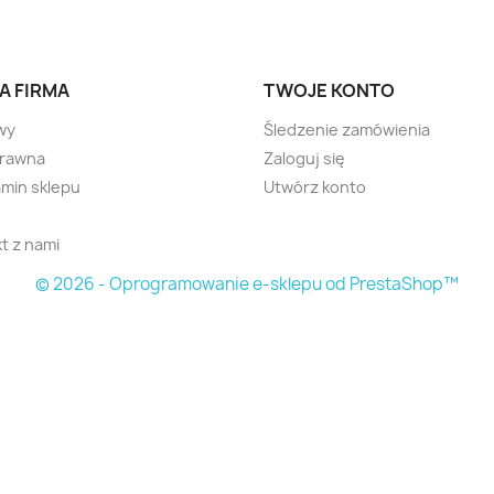
A FIRMA
TWOJE KONTO
wy
Śledzenie zamówienia
prawna
Zaloguj się
min sklepu
Utwórz konto
t z nami
© 2026 - Oprogramowanie e-sklepu od PrestaShop™