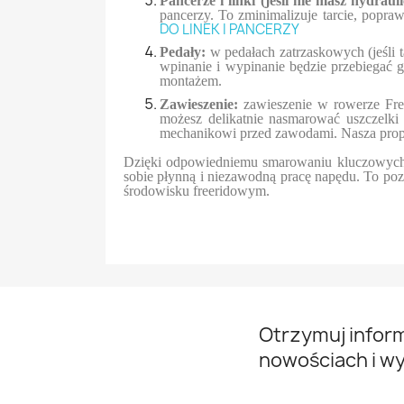
Pancerze i linki (jeśli nie masz hydraul
pancerzy. To zminimalizuje tarcie, popra
DO LINEK I PANCERZY
Pedały:
w
pedałach zatrzaskowych (jeśli
wpinanie i wypinanie będzie przebiegać g
montażem.
Zawieszenie:
z
awieszenie w rowerze Fre
możesz delikatnie nasmarować uszczelki 
mechanikowi przed zawodami. Nasza pro
Dzięki odpowiedniemu smarowaniu kluczowych el
sobie płynną i niezawodną pracę napędu. To poz
środowisku freeridowym.
Otrzymuj infor
nowościach i w