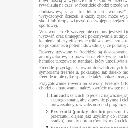
dowolnością w wyborze linii zjazdu. W przeciw
rywalizują na czas, w freeridzie chodzi przede 
Podstawową zasadą freeride’u jest „wolność”
wytyczonych ścieżek, a każdy zjazd może wyglą
skoki lub dropy włączyć do swojego przejazdu. 
sportowej.
W zawodach FR szczególnie ceniony jest styl i
wyzwań oraz umiejętność pokonywania trudnych 
kamieniami czy efektowne triki w powietrzu – to
do pokonania, a potem udowadniają, że potrafią 
Rowery używane w freeridzie są dostosowane 
amortyzatorów, co pozwala na efektywne pochła
hamulce tarczowe to standard, który umożliwia
Freeride przyciąga zarówno doświadczonych ko
symbolami freeride’u, pokazując, jak daleko m
freeride to nie tylko sport, ale także pokaz krea
Przygotowanie roweru na zawody Freeride (FR)
chodzi o smarowanie, należy zwrócić uwagę na 
Łańcuch: ł
ańcuch to jeden z najważniej
i starego smaru, aby zapewnić płynną i c
uniwersalnego, w zależności od prognozy 
Przerzutki (punkty obrotu):
p
rzerzutki
przerzutki, olejem jaki użyliśmy do łańc
rzadko), punkty obrotu również można le