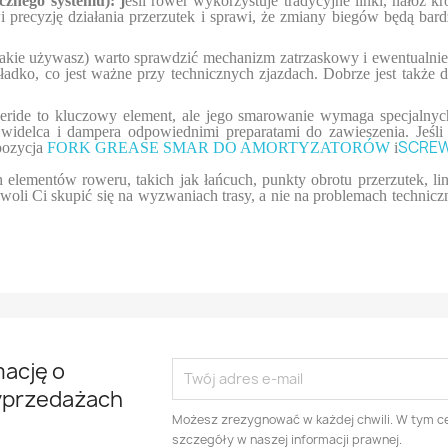
icznego systemu): j
eśli rower wykorzystuje tradycyjne linki, nałóż 
wi precyzję działania przerzutek i sprawi, że zmiany biegów będą bar
 takie używasz) warto sprawdzić mechanizm zatrzaskowy i ewentualni
ładko, co jest ważne przy technicznych zjazdach. Dobrze jest także
eride to kluczowy element, ale jego smarowanie wymaga specjalnych
widelca i dampera odpowiednimi preparatami do zawieszenia. Jeśli ni
SCREW
pozycja
FORK GREASE SMAR DO AMORTYZATORÓW
i
ementów roweru, takich jak łańcuch, punkty obrotu przerzutek, link
woli Ci skupić się na wyzwaniach trasy, a nie na problemach techni
mację o
yprzedażach
Możesz zrezygnować w każdej chwili. W tym ce
szczegóły w naszej informacji prawnej.