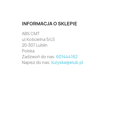
INFORMACJA O SKLEPIE
ABS CMT
ul.Kościelna 5/L5
20-307 Lublin
Polska
Zadzwoń do nas:
601444162
Napisz do nas:
lozyska@elub.pl