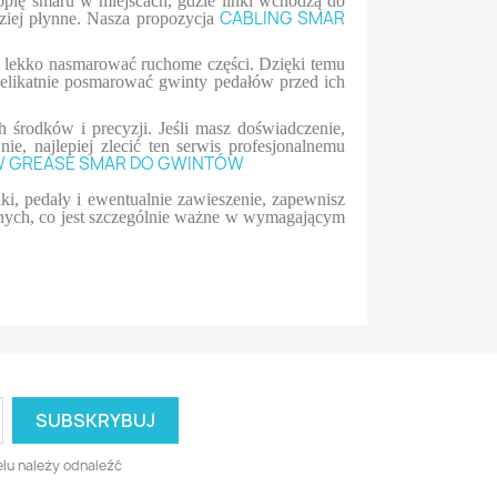
kroplę smaru w miejscach, gdzie linki wchodzą do
CABLING SMAR
dziej płynne. Nasza propozycja
e lekko nasmarować ruchome części. Dzięki temu
 delikatnie posmarować gwinty pedałów przed ich
 środków i precyzji. Jeśli masz doświadczenie,
e, najlepiej zlecić ten serwis profesjonalnemu
 GREASE SMAR DO GWINTÓW
i, pedały i ewentualnie zawieszenie, zapewnisz
cznych, co jest szczególnie ważne w wymagającym
lu należy odnaleźć