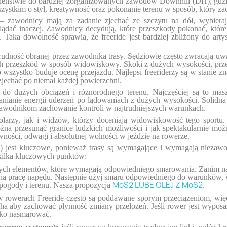
ieństwie do bardziej zorganizowanych zawodów Downhill (DH), gdzie 
wszystkim o styl, kreatywność oraz pokonanie terenu w sposób, który 
 – zawodnicy mają za zadanie zjechać ze szczytu na dół, wybieraj
dać inaczej. Zawodnicy decydują, które przeszkody pokonać, które 
Taka dowolność sprawia, że freeride jest bardziej zbliżony do arty
 trudność obranej przez zawodnika trasy. Sędziowie często zwracają 
przeszkód w sposób widowiskowy. Skoki z dużych wysokości, przeja
 wszystko buduje ocenę przejazdu. Najlepsi freeriderzy są w stanie zna
zjechać po niemal każdej powierzchni.
do dużych obciążeń i różnorodnego terenu. Najczęściej są to m
nianie energii uderzeń po lądowaniach z dużych wysokości. Solidna
 zawodnikom zachowanie kontroli w najtrudniejszych warunkach.
larzy, jak i widzów, którzy doceniają widowiskowość tego sportu
ożna przesunąć granice ludzkich możliwości i jak spektakularnie moż
tywności, odwagi i absolutnej wolności w jeździe na rowerze.
 jest kluczowe, ponieważ trasy są wymagające i wymagają niezawo
kilka kluczowych punktów:
szych elementów, które wymagają odpowiedniego smarowania. Zanim na
ichą pracę napędu. Następnie użyj smaru odpowiedniego do warunków, w
MoS2 LUBE OLEJ Z MoS2.
pogody i terenu. Nasza propozycja
 w rowerach Freeride często są poddawane sporym przeciążeniom, wi
ucha aby zachować płynność zmiany przełożeń. Jeśli rower jest wypos
kko nasmarować.