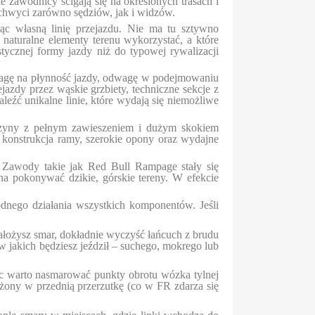
zawodnicy ścigają się na określonych trasach i
zachwyci zarówno sędziów, jak i widzów.
ąc własną linię przejazdu. Nie ma tu sztywno
naturalne elementy terenu wykorzystać, a które
stycznej formy jazdy niż do typowej rywalizacji
uwagę na płynność jazdy, odwagę w podejmowaniu
zdy przez wąskie grzbiety, techniczne sekcje z
leźć unikalne linie, które wydają się niemożliwe
aszyny z pełnym zawieszeniem i dużym skokiem
 konstrukcja ramy, szerokie opony oraz wydajne
. Zawody takie jak Red Bull Rampage stały się
na pokonywać dzikie, górskie tereny. W efekcie
dnego działania wszystkich komponentów. Jeśli
łożysz smar, dokładnie wyczyść łańcuch z brudu
 jakich będziesz jeździł – suchego, mokrego lub
ęc warto nasmarować punkty obrotu wózka tylnej
ażony w przednią przerzutkę (co w FR zdarza się