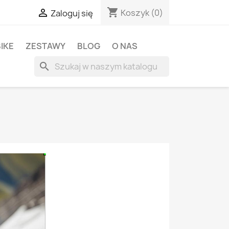
shopping_cart

Koszyk
(0)
Zaloguj się
BIKE
ZESTAWY
BLOG
O NAS
search