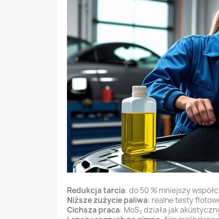
Redukcja tarcia
: do 50 % mniejszy współ
Niższe zużycie paliwa
: realne testy flot
Cichsza praca
: MoS₂ działa jak akustyczn