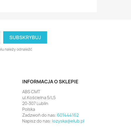
lu należy odnaleźć
INFORMACJA O SKLEPIE
ABS CMT
ul.Kościelna 5/L5
20-307 Lublin
Polska
Zadzwoń do nas:
601444162
Napisz do nas:
lozyska@elub.pl