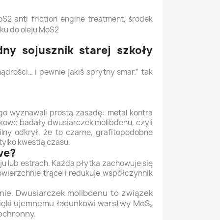
oS2 anti
friction engine treatment,
rodek
Ś
tku do oleju MoS2
ny sojusznik starej szkoły
ądrości… i pewnie jakiś sprytny smar.” tak
go wyznawali prostą zasadę: metal kontra
jskowe badały dwusiarczek molibdenu, czyli
lny odkrył, że to czarne, grafitopodobne
tylko kwestią czasu.
ive?
u lub estrach. Każda płytka zachowuje się
owierzchnie trące i redukuje współczynnik
nie. Dwusiarczek molibdenu to związek
Dzięki ujemnemu ładunkowi warstwy MoS₂
 ochronny.