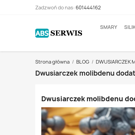
Zadzwoń do nas:
601444162
SMARY
SIL
Strona główna
BLOG
DWUSIARCZEK M
Dwusiarczek molibdenu dodat
Dwusiarczek molibdenu dod