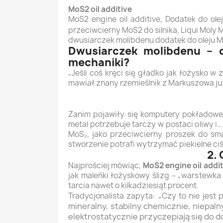
MoS2 oil additive
MoS2 engine oil additive, Dodatek do ol
przeciwcierny MoS2 do silnika, Liqui Moly 
dwusiarczek molibdenu dodatek do oleju Mo
Dwusiarczek molibdenu – c
mechaniki?
„Jeśli coś kręci się gładko jak łożysko w
mawiał znany rzemieślnik z Markuszowa ju
Zanim pojawiły się komputery pokładowe 
metal potrzebuje tarczy w postaci oliwy i
MoS₂, jako przeciwcierny proszek do sma
stworzenie potrafi wytrzymać piekielne ci
2. 
Najprościej mówiąc,
MoS2 engine oil addit
jak maleńki łożyskowy ślizg – „warstewka
tarcia nawet o kilkadziesiąt procent.
Tradycjonalista zapyta: „Czy to nie jest
mineralny, stabilny chemicznie, niepa
elektrostatycznie przyczepiają się do 