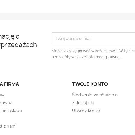
mację o
yprzedażach
Możesz zrezygnować w każdej chwili. W tym ce
szczegóły w naszej informacji prawnej.
A FIRMA
TWOJE KONTO
wy
Śledzenie zamówienia
prawna
Zaloguj się
min sklepu
Utwórz konto
t z nami