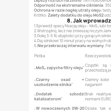
Lepszy rozruch na zimno
: film molibdeno
Odporność na ekstremalne ciśnienia
: 35
Ochrona w razie nagłej utraty oleju:
test
Krótko:
Zalety dodatku do oleju MoS2
odcz
8. Jak wprowadzi
1.Sprawdź specyfikację oleju – MoS₂ lubi 
2.Wstrząśnij, lecz nie zmieszaj niczym Jam
3.Dolej 3-5 % objętości przy gorącym silnik
4.Daj silnikowi 10 minut pracy na wolnych 
5
.Nie przekraczaj interwału wymiany
. Fi
Plotka
Rzeczywistoś
Cząstki są 
„
MoS₂ zapycha filtry oleju
”
przechodzą prz
„
Czarny osad =
Ciemny kolor
uszkodzenie silnika
”
nagarem!
„
Dodatek szkodzi
Brak reakty
katalizatorom
”
normami EURO
„
W nowoczesnych 0W-20
Działa tak 