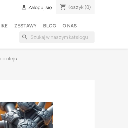
shopping_cart

Koszyk
(0)
Zaloguj się
BIKE
ZESTAWY
BLOG
O NAS
search
do oleju