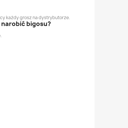
zący każdy grosz na dystrybutorze.
e narobić bigosu?
.