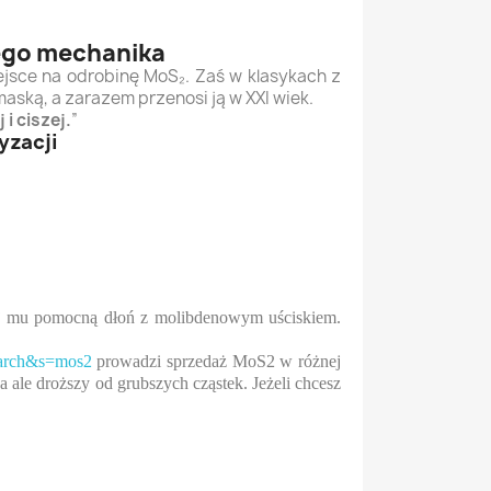
nego mechanika
iejsce na odrobinę MoS₂. Zaś w klasykach z
ską, a zarazem przenosi ją w XXI wiek.
i ciszej.
”
yzacji
daj mu pomocną dłoń z molibdenowym uściskiem.
search&s=mos2
prowadzi sprzedaż MoS2 w różnej
ka ale droższy od grubszych cząstek. Jeżeli chcesz