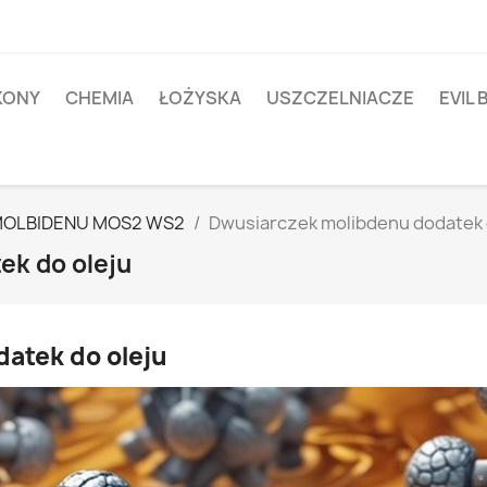
IKONY
CHEMIA
ŁOŻYSKA
USZCZELNIACZE
EVIL 
OLBIDENU MOS2 WS2
Dwusiarczek molibdenu dodatek 
ek do oleju
atek do oleju