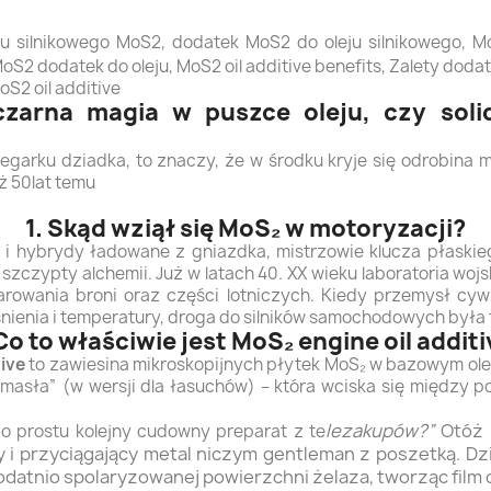
eju silnikowego MoS2, dodatek MoS2 do oleju silnikowego, M
MoS2 dodatek do oleju, MoS2 oil additive benefits, Zalety doda
S2 oil additive
zarna magia w puszce oleju, czy solid
 zegarku dziadka, to znaczy, że w środku kryje się odrobina m
ż 50lat temu
1. Skąd wziął się MoS₂ w motoryzacji?
i hybrydy ładowane z gniazdka, mistrzowie klucza płaskie
… szczypty alchemii. Już w latach 40. XX wieku laboratoria wo
rowania broni oraz części lotniczych. Kiedy przemysł cywi
śnienia i temperatury, droga do silników samochodowych była 
Co to właściwie jest MoS₂ engine oil addit
ive
to zawiesina mikroskopijnych płytek MoS₂ w bazowym olej
 masła” (w wersji dla łasuchów) – która wciska się między p
lezakupów?”
Otóż 
 po prostu kolejny cudowny preparat z te
lny i przyciągający metal niczym gentleman z poszetką. 
dodatnio spolaryzowanej powierzchni żelaza, tworząc film