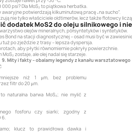
wy zostaje nawet przy -30 °C.
0 000 psi? Dla MoS₂ to piątkowa herbatka.
y awaryjne potwierdzają kilkuminutową pracę „na sucho”.
ują nie tylko właściciele oldtimerów, lecz także flotowcy lic
ć dodatek MoS2 do oleju silnikowego i ni
towarzystwo olejów mineralnych, półsyntetyków i syntetyków.
es Bond na stacji diagnostycznej – osad musi być w zawiesinie
u tuż po zjeździe z trasy – lepsza dyspersja.
obrotach, aby płytki równomiernie pokryły powierzchnie.
lm MoS₂ zostaje, ale olej nadal się starzeje.
9. Mity i fakty – obalamy legendy z kanału warsztatowego
ć
mniejsze niż 1 µm, bez problemu
ez filtr do 20 µm.
 to naturalna barwa MoS₂; nie mylić z
wnego fosforu czy siarki; zgodny z
 6.
samo; klucz to prawidłowa dawka i