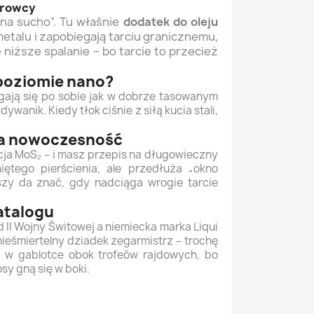
erowcy
„na sucho”. Tu właśnie
dodatek do oleju
etalu i zapobiegają tarciu granicznemu,
niższe spalanie – bo tarcie to przecież
a poziomie nano?
zgają się po sobie jak w dobrze tasowanym
anik. Kiedy tłok ciśnie z siłą kucia stali,
yka nowoczesność
orcja MoS₂ – i masz przepis na długowieczny
ętego pierścienia, ale przedłuża „okno
wszy da znać, gdy nadciąga wrogie tarcie
katalogu
II Wojny Świtowej a niemiecka marka Liqui
nieśmiertelny dziadek zegarmistrz – trochę
t w gablotce obok trofeów rajdowych, bo
y gną się w boki.