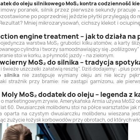
datek do oleju silnikowego MoS₂ kontra codzienność ki
imowy poranek, silnik przez pierwsze sekundy pracuje 
zostawione po poprzedniej jeździe płytki przylegają do m
ezultat? Mniej mikrozarysowań, cichszy klekot i ociupinę 
iction engine treatment – jak to działa n
 pojedyncza warstwa MoS₂ grubości kilku atomów, a karty śli
owanego cylindra i tworzy samoodnawiający się „poślizgowy” dyw
ranie stoi w korku, a płynność jazdy – na zielonym.
iwcierny MoS₂ do silnika – tradycja spot
 i świeże uszczelki załatwią resztę”. Dziś dodajemy: „plus p
 silnika
nie zastępuje wymiany oleju ani nie leczy pękni
ki strażnik przy bramie: nie zastąpi garnizonu, ale pier
i Moly MoS₂ dodatek do oleju – legenda z 
ć o marketingowym zrywie. Amerykańska Armia używa MoS2 od 
lat 60. Dwusiarczek molibdenu stoi na półce warsztatów jak 
ła oparta na czystym dwusiarczku molibdenu wieszana jes
ąc zużycie łożysk korbowodów przy obrotach, od których włos