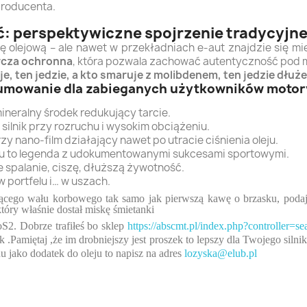
producenta.
ć: perspektywiczne spojrzenie tradycyj
urę olejową – ale nawet w przekładniach e-aut znajdzie się m
rcza ochronna
, która pozwala zachować autentyczność pod ma
e, ten jedzie, a kto smaruje z molibdenem, ten jedzie dłużej 
mowanie dla zabieganych użytkowników motor
ineralny środek redukujący tarcie.
 silnik przy rozruchu i wysokim obciążeniu.
zy nano-film działający nawet po utracie ciśnienia oleju.
ju to legenda z udokumentowanymi sukcesami sportowymi.
 spalanie, ciszę, dłuższą żywotność.
 portfelu i… w uszach.
cującego wału korbowego tak samo jak pierwszą kawę o brzasku, po
tóry właśnie dostał miskę śmietanki
S2. Dobrze trafiłeś bo sklep
https://abscmt.pl/index.php?controller=
 .Pamiętaj ,że im drobniejszy jest proszek to lepszy dla Twojego silni
u jako dodatek do oleju to napisz na adres
lozyska@elub.pl