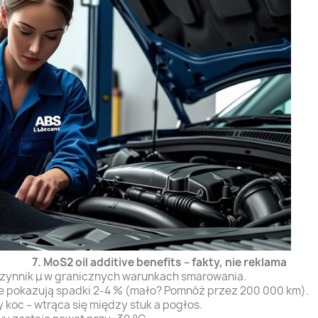
7. MoS2 oil additive benefits – fakty, nie reklama
czynnik μ w granicznych warunkach smarowania.
owe pokazują spadki 2-4 % (mało? Pomnóż przez 200 000 km).
y koc – wtrąca się między stuk a pogłos.