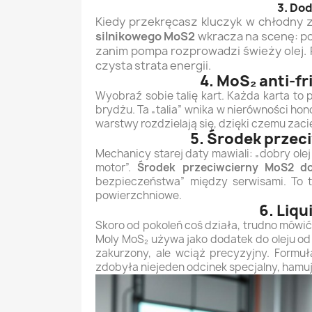
3. Do
Kiedy przekręcasz kluczyk w chłodny z
silnikowego MoS2
wkracza na scenę: po
zanim pompa rozprowadzi świeży olej. R
czysta strata energii.
4. MoS₂ anti-fr
Wyobraź sobie talię kart. Każda karta to
brydżu. Ta „talia” wnika w nierówności hon
warstwy rozdzielają się, dzięki czemu zacie
5. Środek przec
Mechanicy starej daty mawiali: „dobry olej
motor”.
Środek przeciwcierny MoS2 do
bezpieczeństwa” między serwisami. To ta
powierzchniowe.
6. Liqu
Skoro od pokoleń coś działa, trudno mówi
Moly MoS₂ używa jako dodatek do oleju od 
zakurzony, ale wciąż precyzyjny. Formu
zdobyła niejeden odcinek specjalny, hamuj