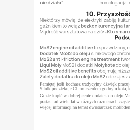
nie działa
”
homologacja 
10. Przyszłoś
Niektórzy mówią, że elektryki zabiją kult
gaźnikiem to wciąż
bezkonkurencyjna ta
Mądrość warsztatowa na dziś: „
Kto smaruj
Podsu
MoS2 engine oil additive
to sprawdzony, m
Dodatek MoS2 do oleju
silnikowego chroni
MoS2 anti-friction engine treatment
twor
Liqui Moly
MoS2 i dodatki
Molykote
do ole
MoS2 oil additive benefits
obejmują niższe
Zalety dodatku do oleju MoS2
odczujesz w
Pamiętaj jeśli kochasz tradycyjny dźwięk pra
Silnik podziękuje Ci mruczeniem godnym kota, k
Gdzie kupić w dobrej cenie dodatek do oleju Mo
postaci od wielu lat w różnych rozmiarach cząstek
więcej informacji na temat dwusiarczek molibden