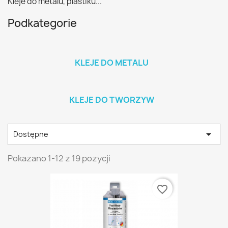
Kleje do metalu, plastiku...
Podkategorie
KLEJE DO METALU
KLEJE DO TWORZYW

Dostępne
Pokazano 1-12 z 19 pozycji
favorite_border