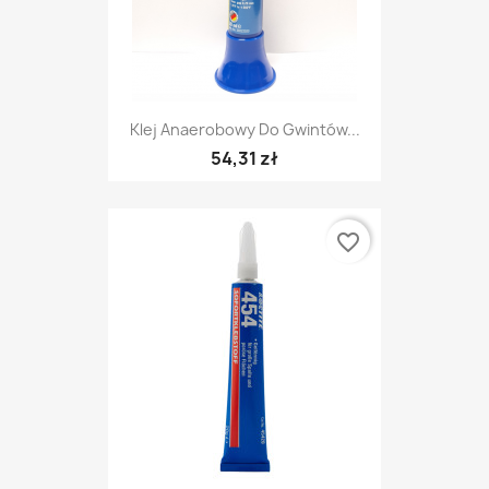
Klej Anaerobowy Do Gwintów...
54,31 zł
favorite_border