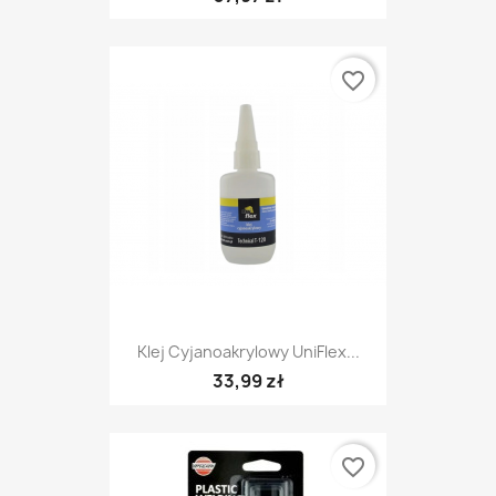
favorite_border
Klej Cyjanoakrylowy UniFlex...
33,99 zł
favorite_border