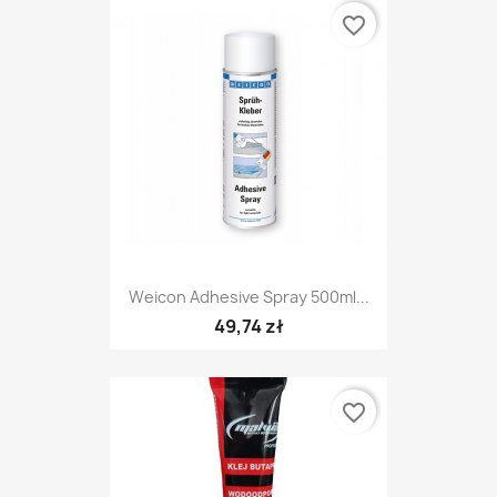
favorite_border
Weicon Adhesive Spray 500ml...
49,74 zł
favorite_border