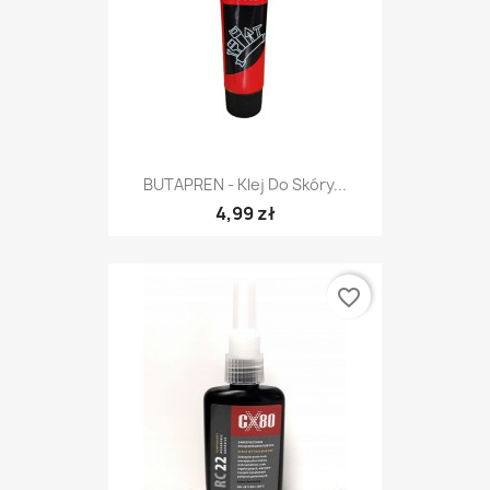
BUTAPREN - Klej Do Skóry...
4,99 zł
favorite_border