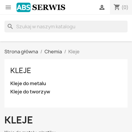
shopping_cart


(0)
search
Strona główna
Chemia
Kleje
KLEJE
Kleje do metalu
Kleje do tworzyw
KLEJE