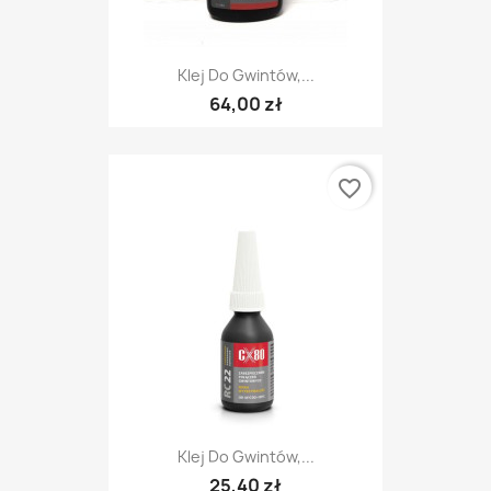
Klej Do Gwintów,...
64,00 zł
favorite_border
Klej Do Gwintów,...
25,40 zł