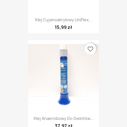
Klej Cyjanoakrylowy UniFlex...
15,99 zł
favorite_border
Klej Anaerobowy Do Gwintów...
37,97 zł