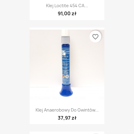
Klej Loctite 454 CA...
91,00 zł
favorite_border
Klej Anaerobowy Do Gwintów...
37,97 zł