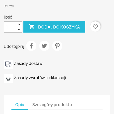
Brutto
Ilość

favorite_border
DODAJ DO KOSZYKA
Udostępnij
Zasady dostaw
Zasady zwrotów i reklamacji
Opis
Szczegóły produktu