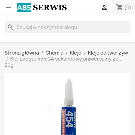
shopping_cart


(0)
search
Strona główna
Chemia
Kleje
Kleje do tworzyw
Klej Loctite 454 CA sekundowy uniwersalny żel.
20g