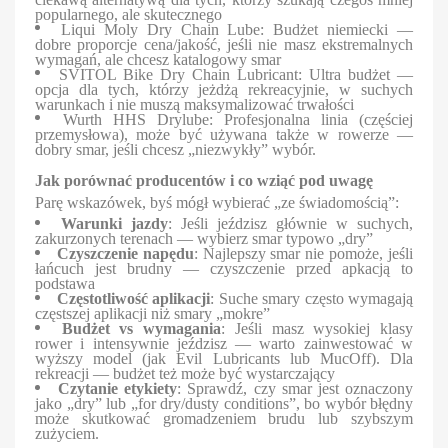
popularnego, ale skutecznego
Liqui Moly Dry Chain Lube: Budżet niemiecki —
dobre proporcje cena/jakość, jeśli nie masz ekstremalnych
wymagań, ale chcesz katalogowy smar
SVITOL Bike Dry Chain Lubricant: Ultra budżet —
opcja dla tych, którzy jeżdżą rekreacyjnie, w suchych
warunkach i nie muszą maksymalizować trwałości
Wurth HHS Drylube: Profesjonalna linia (częściej
przemysłowa), może być używana także w rowerze —
dobry smar, jeśli chcesz „niezwykły” wybór.
Jak porównać producentów i co wziąć pod uwagę
Parę wskazówek, byś mógł wybierać „ze świadomością”:
Warunki jazdy
: Jeśli jeździsz głównie w suchych,
zakurzonych terenach — wybierz smar typowo „dry”
Czyszczenie napędu
: Najlepszy smar nie pomoże, jeśli
łańcuch jest brudny — czyszczenie przed apkacją to
podstawa
Częstotliwość aplikacji
: Suche smary często wymagają
częstszej aplikacji niż smary „mokre”
Budżet vs wymagania
: Jeśli masz wysokiej klasy
rower i intensywnie jeździsz — warto zainwestować w
wyższy model (jak Evil Lubricants lub MucOff). Dla
rekreacji — budżet też może być wystarczający
Czytanie etykiety
: Sprawdź, czy smar jest oznaczony
jako „dry” lub „for dry/dusty conditions”, bo wybór błędny
może skutkować gromadzeniem brudu lub szybszym
zużyciem.