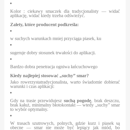
Kolor : ciekawy smaczek dla tradycjonalisty — widać
aplikację, widać kiedy trzeba odświeżyć.
Zalety, które producent podkreśla:
w suchych warunkach mniej przyciąga piasek, ku
sugeruje dobry stosunek trwałości do aplikacji.
Bardzo dobra penetracja ogniwa łańcuchowego
Kiedy najlepiej stosować „suchy” smar?
Jako rowerzystatradycjonalista, warto świadomie dobierać
warunki i czas aplikacji:
Gdy na trasie przewidujesz
suchą pogodę
, brak deszczu,
brak kałuż, minimalny błotokontakt — wtedy „suchy” smar
to wybór optymalny.
W trasach szutrowych, polnych, gdzie kurz i piasek są
obecne — smar nie może być lepiący jak miód, bo