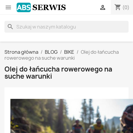
shopping_cart


(0)
search
Strona główna
BLOG
BIKE
Olej do łańcucha
rowerowego na suche warunki
Olej do łańcucha rowerowego na
suche warunki