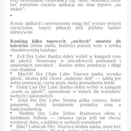
Przy ekstremalnej eksploatacji (np. błoto, błotnisko) może
być potrzebna częstsza aplikacja niż smar typowo „na
mokro”.
Koszty aplikacji i serwisowania mogą być wyższe (więcej
czyszczenia, więcej plikacji) jeśli jeździsz bardzo
intensywnie.
Ranking kilku topowych „suchych” smarów do
łańcucha
(różne marki, budżety) poniżej wraz z krótką
charakterystyką każdego:
Evil Dry Lube: Bardzo dobry wybór w kategorii cena
do jakości. Stosowany w zawodowych peletonach i
amatorskich zawodach .
Bardzo
dobra penetracja i długi
czas działania
MucOff Dry Chain Lube: Topowa marka, wysoka
jakość, idealna jeśli chcesz „najlepsze dziś” — zaletą jest
dobra penetracja, czysta jazda, mniej gromadzenia brudu
Finish Line Dry Lube: Bardzo dobry wybór w kategorii
„warto za jakość”, sprawdzony w testach dla warunków
suchych i zakurzonych
Zefal Pro Dry Lube: Średnia półka cenowa, dobre
parametry, dobry kompromis pomiędzy ceną a
funkcjonalnością
Weldtite Dry Lube Teflon: Budżetowa oferta z
dodatkiem Teflonu — ciekawa opcja jeśli nie chcesz
wydawać dużo, a jeździsz w suchych warunkach
Bike7 Lubricate Dry: Niszowa średnia marka, może być
ciekawą alternatywą dla tych, którzy szukają czegoś mniej