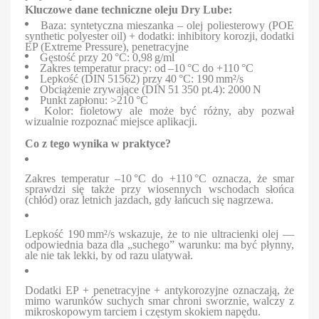
Kluczowe dane techniczne oleju Dry Lube:
Baza: syntetyczna mieszanka – olej poliesterowy (POE
synthetic polyester oil) + dodatki: inhibitory korozji, dodatki
EP (Extreme Pressure), penetracyjne
Gęstość przy 20 °C: 0,98 g/ml
Zakres temperatur pracy: od –10 °C do +110 °C
Lepkość (DIN 51562) przy 40 °C: 190 mm²/s
Obciążenie zrywające (DIN 51 350 pt.4): 2000 N
Punkt zapłonu: >210 °C
Kolor: fioletowy ale może być różny, aby pozwał
wizualnie rozpoznać miejsce aplikacji.
Co z tego wynika w praktyce?
Zakres temperatur –10 °C do +110 °C oznacza, że smar
sprawdzi się także przy wiosennych wschodach słońca
(chłód) oraz letnich jazdach, gdy łańcuch się nagrzewa.
Lepkość 190 mm²/s wskazuje, że to nie ultracienki olej —
odpowiednia baza dla „suchego” warunku: ma być płynny,
ale nie tak lekki, by od razu ulatywał.
Dodatki EP + penetracyjne + antykorozyjne oznaczają, że
mimo warunków suchych smar chroni sworznie, walczy z
mikroskopowym tarciem i częstym skokiem napędu.