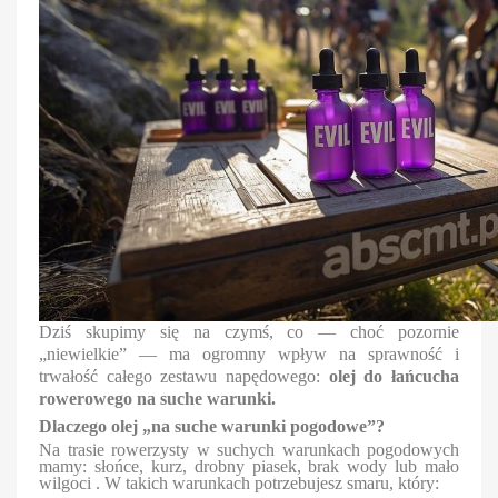
Dziś skupimy się na czymś, co — choć pozornie
„niewielkie” — ma ogromny wpływ na sprawność i
trwałość całego zestawu napędowego:
olej do łańcucha
rowerowego na suche warunki.
Dlaczego olej „na suche warunki pogodowe”?
Na trasie rowerzysty w suchych warunkach pogodowych
mamy: słońce, kurz, drobny piasek, brak wody lub mało
wilgoci . W takich warunkach potrzebujesz smaru, który: