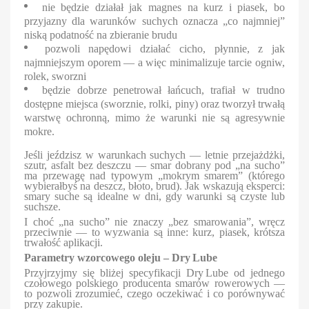
nie będzie działał jak magnes na kurz i piasek, bo
przyjazny dla warunków suchych oznacza „co najmniej”
niską podatność na zbieranie brudu
pozwoli napędowi działać cicho, płynnie, z jak
najmniejszym oporem — a więc minimalizuje tarcie ogniw,
rolek, sworzni
będzie dobrze penetrował łańcuch, trafiał w trudno
dostępne miejsca (sworznie, rolki, piny) oraz tworzył trwałą
warstwę ochronną, mimo że warunki nie są agresywnie
mokre.
Jeśli jeździsz w warunkach suchych — letnie przejażdżki,
szutr, asfalt bez deszczu — smar dobrany pod „na sucho”
ma przewagę nad typowym „mokrym smarem” (którego
wybierałbyś na deszcz, błoto, brud). Jak wskazują eksperci:
smary suche są idealne w dni, gdy warunki są czyste lub
suchsze.
I choć „na sucho” nie znaczy „bez smarowania”, wręcz
przeciwnie — to wyzwania są inne: kurz, piasek, krótsza
trwałość aplikacji.
Parametry wzorcowego oleju – Dry Lube
Przyjrzyjmy się bliżej specyfikacji Dry Lube od jednego
czołowego polskiego producenta smarów rowerowych —
to pozwoli zrozumieć, czego oczekiwać i co porównywać
przy zakupie.