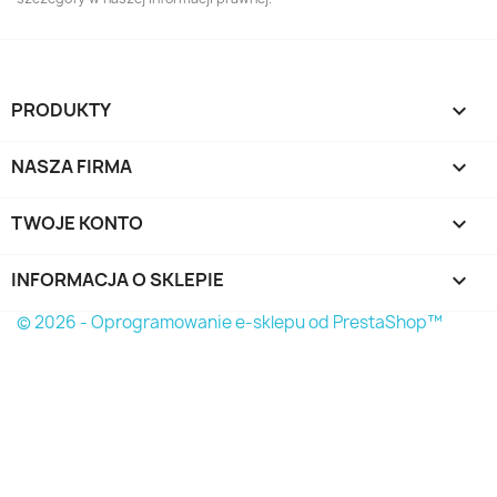
PRODUKTY

NASZA FIRMA

TWOJE KONTO

INFORMACJA O SKLEPIE
keyboard_arrow_down
© 2026 - Oprogramowanie e-sklepu od PrestaShop™