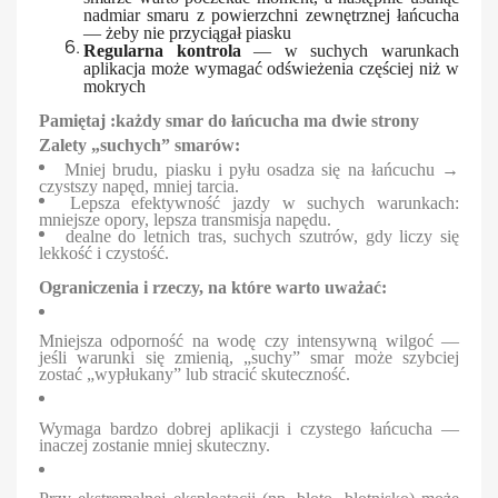
nadmiar smaru z powierzchni zewnętrznej łańcucha
— żeby nie przyciągał piasku
Regularna kontrola
— w suchych warunkach
aplikacja może wymagać odświeżenia częściej niż w
mokrych
Pamiętaj :każdy smar do łańcucha ma dwie strony
Zalety „suchych” smarów:
Mniej brudu, piasku i pyłu osadza się na łańcuchu →
czystszy napęd, mniej tarcia.
Lepsza efektywność jazdy w suchych warunkach:
mniejsze opory, lepsza transmisja napędu.
dealne do letnich tras, suchych szutrów, gdy liczy się
lekkość i czystość.
Ograniczenia i rzeczy, na które warto uważać:
Mniejsza odporność na wodę czy intensywną wilgoć —
jeśli warunki się zmienią, „suchy” smar może szybciej
zostać „wypłukany” lub stracić skuteczność.
Wymaga bardzo dobrej aplikacji i czystego łańcucha —
inaczej zostanie mniej skuteczny.