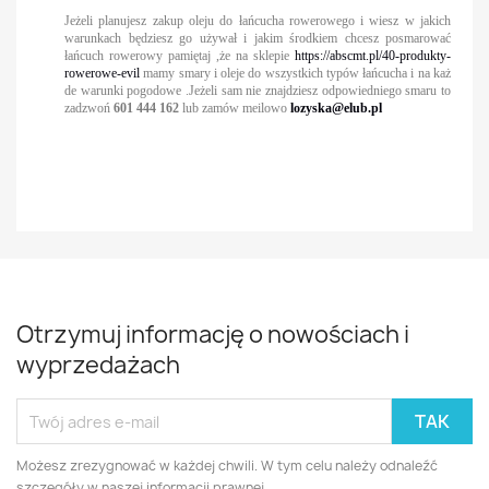
Jeżeli planujesz zakup oleju do łańcucha rowerowego i wiesz w jakich
warunkach będziesz go używał i jakim środkiem chcesz posmarować
łańcuch rowerowy pamiętaj ,że na sklepie
https://abscmt.pl/40-produkty-
rowerowe-evil
mamy smary i oleje do wszystkich typów łańcucha i na każ
de warunki pogodowe .Jeżeli sam nie znajdziesz odpowiedniego smaru to
zadzwoń
601 444 162
lub zamów meilowo
lozyska@elub.pl
Otrzymuj informację o nowościach i
wyprzedażach
Możesz zrezygnować w każdej chwili. W tym celu należy odnaleźć
szczegóły w naszej informacji prawnej.