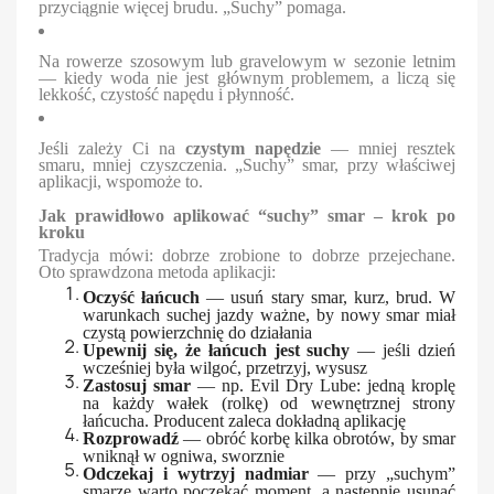
przyciągnie więcej brudu. „Suchy” pomaga.
Na rowerze szosowym lub gravelowym w sezonie letnim
— kiedy woda nie jest głównym problemem, a liczą się
lekkość, czystość napędu i płynność.
Jeśli zależy Ci na
czystym napędzie
— mniej resztek
smaru, mniej czyszczenia. „Suchy” smar, przy właściwej
aplikacji, wspomoże to.
Jak prawidłowo aplikować “suchy” smar – krok po
kroku
Tradycja mówi: dobrze zrobione to dobrze przejechane.
Oto sprawdzona metoda aplikacji:
Oczyść łańcuch
— usuń stary smar, kurz, brud. W
warunkach suchej jazdy ważne, by nowy smar miał
czystą powierzchnię do działania
Upewnij się, że łańcuch jest suchy
— jeśli dzień
wcześniej była wilgoć, przetrzyj, wysusz
Zastosuj smar
— np. Evil Dry Lube: jedną kroplę
na każdy wałek (rolkę) od wewnętrznej strony
łańcucha. Producent zaleca dokładną aplikację
Rozprowadź
— obróć korbę kilka obrotów, by smar
wniknął w ogniwa, sworznie
Odczekaj i wytrzyj nadmiar
— przy „suchym”
smarze warto poczekać moment, a następnie usunąć