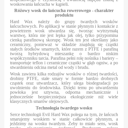
woskowania łańcucha w kąpieli.
Różowy wosk do łańcucha rowerowego - charakter
produktu
Hard Wax należy do grupy twardych wosków
łańcuchowych. Po aplikacji w stanie płynnym i kontakcie z
powietrzem wosk utwardza się, tworząc wytrzymałą
warstwę, która nie jest lepka jak olej, tylko przypomina
cienką parafinową skorupę. Wosk ten jest określany jako
ceramiczny, ponieważ w składzie znajdują się cząstki
stałych środków smarnych, które razem z PTFE i parafiną
tworzą hybrydową mieszankę o bardzo niskim
współczynniku tarcia. Parafina pełni rolę nośnika i bariery –
transportuje teflon i ceramiczne cząstki w głąb ogniw, a po
stwardnieniu odcina metal od wody i brudu.
Wosk zawiera kilka rodzajów wosków o różnej twardości,
drobiny PTFE, stałe smary w formie bardzo drobnych
cząstek oraz utwardzacz, który ulega biodegradacji po
uwolnieniu do środowiska. Dzięki temu po utwardzeniu
powłoka jest sztywna, odporna mechanicznie i
jednocześnie bezpieczniejsza ekologicznie niż wiele
klasycznych smarów olejowych.
Technologia twardego wosku
Serce technologii Evil Hard Wax polega na tym, że łańcuch
smarujemy woskiem w stanie całkowicie płynnym, a
jeździmy na wosku twardym. Żeby to miało sens, wosk