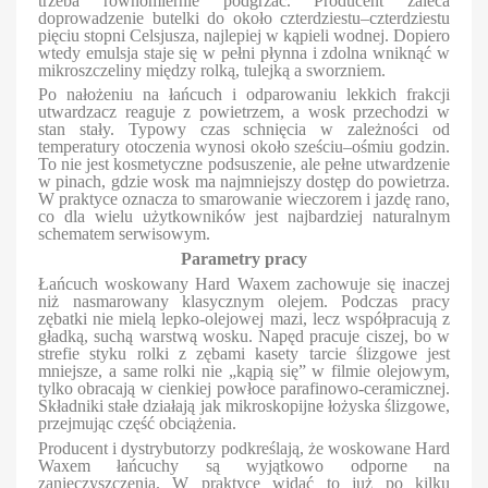
trzeba równomiernie podgrzać. Producent zaleca
doprowadzenie butelki do około czterdziestu–czterdziestu
pięciu stopni Celsjusza, najlepiej w kąpieli wodnej. Dopiero
wtedy emulsja staje się w pełni płynna i zdolna wniknąć w
mikroszczeliny między rolką, tulejką a sworzniem.
Po nałożeniu na łańcuch i odparowaniu lekkich frakcji
utwardzacz reaguje z powietrzem, a wosk przechodzi w
stan stały. Typowy czas schnięcia w zależności od
temperatury otoczenia wynosi około sześciu–ośmiu godzin.
To nie jest kosmetyczne podsuszenie, ale pełne utwardzenie
w pinach, gdzie wosk ma najmniejszy dostęp do powietrza.
W praktyce oznacza to smarowanie wieczorem i jazdę rano,
co dla wielu użytkowników jest najbardziej naturalnym
schematem serwisowym.
Parametry pracy
Łańcuch woskowany Hard Waxem zachowuje się inaczej
niż nasmarowany klasycznym olejem. Podczas pracy
zębatki nie mielą lepko-olejowej mazi, lecz współpracują z
gładką, suchą warstwą wosku. Napęd pracuje ciszej, bo w
strefie styku rolki z zębami kasety tarcie ślizgowe jest
mniejsze, a same rolki nie „kąpią się” w filmie olejowym,
tylko obracają w cienkiej powłoce parafinowo-ceramicznej.
Składniki stałe działają jak mikroskopijne łożyska ślizgowe,
przejmując część obciążenia.
Producent i dystrybutorzy podkreślają, że woskowane Hard
Waxem łańcuchy są wyjątkowo odporne na
zanieczyszczenia. W praktyce widać to już po kilku