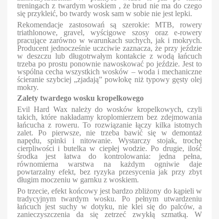
treningach z twardym woskiem , że brud nie ma do czego
się przykleić, bo twardy wosk sam w sobie nie jest lepki.
Rekomendacje zastosowań są szerokie: MTB, rowery
triathlonowe, gravel, wyścigowe szosy oraz e-rowery
pracujące zarówno w warunkach suchych, jak i mokrych.
Producent jednocześnie uczciwie zaznacza, że przy jeździe
w deszczu lub długotrwałym kontakcie z wodą łańcuch
trzeba po prostu ponownie nawoskować po jeździe. Jest to
wspólna cecha wszystkich wosków – woda i mechaniczne
ścieranie szybciej „zjadają” powłokę niż typowy gęsty olej
mokry.
Zalety twardego wosku kropelkowego
Evil Hard Wax należy do wosków kropelkowych, czyli
takich, które nakładamy kroplomierzem bez zdejmowania
łańcucha z roweru. To rozwiązanie łączy kilka istotnych
zalet. Po pierwsze, nie trzeba bawić się w demontaż
napędu, spinki i nitowanie. Wystarczy stojak, trochę
cierpliwości i butelka w ciepłej wodzie. Po drugie, ilość
środka jest łatwa do kontrolowania: jedna pełna,
równomierna warstwa na każdym ogniwie daje
powtarzalny efekt, bez ryzyka przesycenia jak przy zbyt
długim moczeniu w garnku z woskiem.
Po trzecie, efekt końcowy jest bardzo zbliżony do kąpieli w
tradycyjnym twardym wosku. Po pełnym utwardzeniu
łańcuch jest suchy w dotyku, nie klei się do palców, a
zanieczyszczenia da się zetrzeć zwykłą szmatką. W