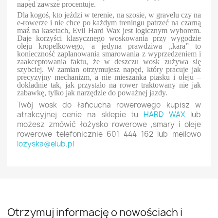
napęd zawsze procentuje.
Dla kogoś, kto jeździ w terenie, na szosie, w gravelu czy na
e-rowerze i nie chce po każdym treningu patrzeć na czarną
maź na kasetach, Evil Hard Wax jest logicznym wyborem.
Daje korzyści klasycznego woskowania przy wygodzie
oleju kropelkowego, a jedyna prawdziwa „kara” to
konieczność zaplanowania smarowania z wyprzedzeniem i
zaakceptowania faktu, że w deszczu wosk zużywa się
szybciej. W zamian otrzymujesz napęd, który pracuje jak
precyzyjny mechanizm, a nie mieszanka piasku i oleju –
dokładnie tak, jak przystało na rower traktowany nie jak
zabawkę, tylko jak narzędzie do poważnej jazdy.
Twój wosk do łańcucha rowerowego kupisz w
atrakcyjnej cenie na sklepie tu
HARD WAX
lub
możesz zmówić łożysko rowerowe ,smary i oleje
rowerowe telefonicznie 601 444 162 lub meilowo
lozyska@elub.pl
Otrzymuj informację o nowościach i