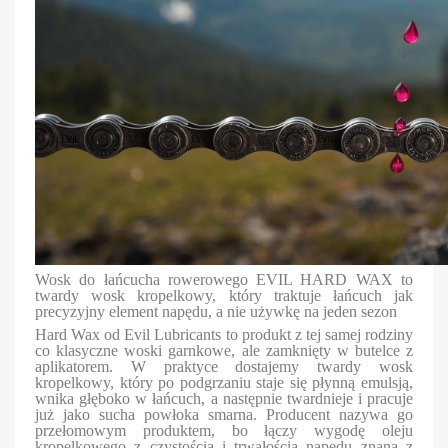
Wosk do łańcucha rowerowego EVIL HARD WAX to
twardy wosk kropelkowy, który traktuje łańcuch jak
precyzyjny element napędu, a nie używkę na jeden sezon
Hard Wax od Evil Lubricants to produkt z tej samej rodziny
co klasyczne woski garnkowe, ale zamknięty w butelce z
aplikatorem. W praktyce dostajemy twardy wosk
kropelkowy, który po podgrzaniu staje się płynną emulsją,
wnika głęboko w łańcuch, a następnie twardnieje i pracuje
już jako sucha powłoka smarna. Producent nazywa go
przełomowym produktem, bo łączy wygodę oleju
kropelkowego z czystością i trwałością napędu znaną z