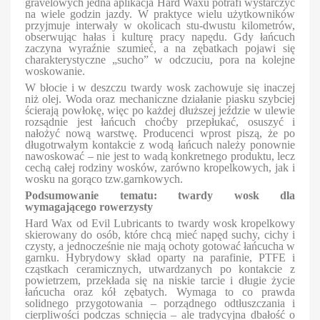
gravelowych jedna aplikacja Hard Waxu potrafi wystarczyć
na wiele godzin jazdy. W praktyce wielu użytkowników
przyjmuje interwały w okolicach stu-dwustu kilometrów,
obserwując hałas i kulturę pracy napędu. Gdy łańcuch
zaczyna wyraźnie szumieć, a na zębatkach pojawi się
charakterystyczne „sucho” w odczuciu, pora na kolejne
woskowanie.
W błocie i w deszczu twardy wosk zachowuje się inaczej
niż olej. Woda oraz mechaniczne działanie piasku szybciej
ścierają powłokę, więc po każdej dłuższej jeździe w ulewie
rozsądnie jest łańcuch choćby przepłukać, osuszyć i
nałożyć nową warstwę. Producenci wprost piszą, że po
długotrwałym kontakcie z wodą łańcuch należy ponownie
nawoskować – nie jest to wadą konkretnego produktu, lecz
cechą całej rodziny wosków, zarówno kropelkowych, jak i
wosku na gorąco tzw.garnkowych.
Podsumowanie tematu: twardy wosk dla
wymagającego rowerzysty
Hard Wax od Evil Lubricants to twardy wosk kropelkowy
skierowany do osób, które chcą mieć napęd suchy, cichy i
czysty, a jednocześnie nie mają ochoty gotować łańcucha w
garnku. Hybrydowy skład oparty na parafinie, PTFE i
cząstkach ceramicznych, utwardzanych po kontakcie z
powietrzem, przekłada się na niskie tarcie i długie życie
łańcucha oraz kół zębatych. Wymaga to co prawda
solidnego przygotowania – porządnego odtłuszczania i
cierpliwości podczas schnięcia – ale tradycyjna dbałość o