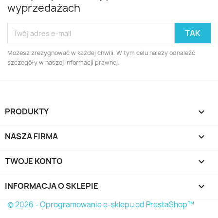
wyprzedażach
Możesz zrezygnować w każdej chwili. W tym celu należy odnaleźć
szczegóły w naszej informacji prawnej.
PRODUKTY

NASZA FIRMA

TWOJE KONTO

INFORMACJA O SKLEPIE
keyboard_arrow_down
© 2026 - Oprogramowanie e-sklepu od PrestaShop™