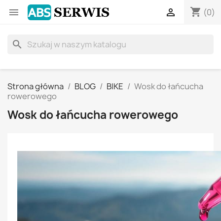
shopping_cart


(0)
search
Strona główna
BLOG
BIKE
Wosk do łańcucha
rowerowego
Wosk do łańcucha rowerowego