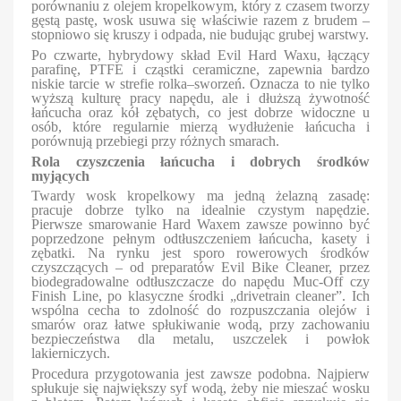
porównaniu z olejem kropelkowym, który z czasem tworzy
gęstą pastę, wosk usuwa się właściwie razem z brudem –
stopniowo się kruszy i odpada, nie budując grubej warstwy.
Po czwarte, hybrydowy skład Evil Hard Waxu, łączący
parafinę, PTFE i cząstki ceramiczne, zapewnia bardzo
niskie tarcie w strefie rolka–sworzeń. Oznacza to nie tylko
wyższą kulturę pracy napędu, ale i dłuższą żywotność
łańcucha oraz kół zębatych, co jest dobrze widoczne u
osób, które regularnie mierzą wydłużenie łańcucha i
porównują przebiegi przy różnych smarach.
Rola czyszczenia łańcucha i dobrych środków
myjących
Twardy wosk kropelkowy ma jedną żelazną zasadę:
pracuje dobrze tylko na idealnie czystym napędzie.
Pierwsze smarowanie Hard Waxem zawsze powinno być
poprzedzone pełnym odtłuszczeniem łańcucha, kasety i
zębatki. Na rynku jest sporo rowerowych środków
czyszczących – od preparatów Evil Bike Cleaner, przez
biodegradowalne odtłuszczacze do napędu Muc-Off czy
Finish Line, po klasyczne środki „drivetrain cleaner”. Ich
wspólna cecha to zdolność do rozpuszczania olejów i
smarów oraz łatwe spłukiwanie wodą, przy zachowaniu
bezpieczeństwa dla metalu, uszczelek i powłok
lakierniczych.
Procedura przygotowania jest zawsze podobna. Najpierw
spłukuje się największy syf wodą, żeby nie mieszać wosku