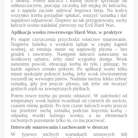
z błotem. Potem łańcuch i kasetę obficie spryskuje się
odtłuszczaczem, pracując szczotką lub myjką do łańcucha,
aż z napędu zacznie spływać brązowa breja. Na końcu
wszystko trzeba porządnie spłukać, osuszyć szmatką i dać
napędowi odparować. Dopiero na tak przygotowany, suchy
łańcuch wolno nakładać pierwszy raz Evil Hard Wax.
Aplikacja wosku rowerowego Hard Wax. w praktyce
Po etapie czyszczenia przychodzi właściwe smarowanie.
Najpierw butelka z woskiem ląduje w ciepłej kąpieli
wodnej, aż emulsja stanie się naprawdę płynna – bez
grudek i zawiesiny. Następnie łańcuch ustawiamy na
środkowej zębatce, żeby mieć wygodny dostęp. Wosk
nanosimy powoli, obracając korbą do tyłu i pilnując, by
każde ogniwo zostało pokryte. Po aplikacji warto kilka
minut spokojnie pokręcić korbą, żeby wosk równomiernie
rozszedł się wewnątrz pinów. Nadmiar można lekko zebrać
szmatką, gdy jest jeszcze płynny, tak żeby nie tworzyć
grubych sopli na zewnętrznych płytkach.
Potem rower trzeba po prostu odstawić. W zależności od
temperatury wosk będzie twardniał od czterech do sześciu,
czasem ośmiu godzin. Po tym czasie łańcuch warto jeszcze
raz przetrzeć suchą szmatką podczas kręcenia korbą –
odpadną resztki luźnego wosku, a na elementach
ruchomych pozostanie tylko to, co ma pracować.
Interwały smarowania i zachowanie w deszczu
W typowo suchych warunkach szosowych lub