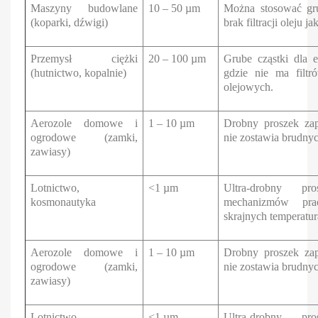
Maszyny budowlane
10 – 50 µm
Można stosować gru
(koparki, dźwigi)
brak filtracji oleju 
Przemysł ciężki
20 – 100 µm
Grube cząstki dla 
(hutnictwo, kopalnie)
gdzie nie ma filtr
olejowych.
Aerozole domowe i
1 – 10 µm
Drobny proszek zap
ogrodowe (zamki,
nie zostawia brudny
zawiasy)
Lotnictwo,
<1 µm
Ultra-drobny pr
kosmonautyka
mechanizmów pra
skrajnych temperatur
Aerozole domowe i
1 – 10 µm
Drobny proszek zap
ogrodowe (zamki,
nie zostawia brudny
zawiasy)
Lotnictwo,
<1 µm
Ultra-drobny pr