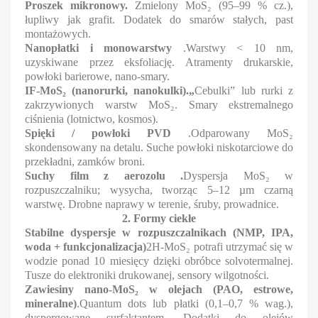
Proszek mikronowy.
Zmielony MoS₂ (95–99 % cz.),
łupliwy jak grafit. Dodatek do smarów stałych, past
montażowych.
Nanopłatki i monowarstwy
.Warstwy < 10 nm,
uzyskiwane przez eksfoliację. Atramenty drukarskie,
powłoki barierowe, nano-smary.
IF-MoS₂ (nanorurki, nanokulki).„
Cebulki” lub rurki z
zakrzywionych warstw MoS₂. Smary ekstremalnego
ciśnienia (lotnictwo, kosmos).
Spięki / powłoki PVD
.Odparowany MoS₂
skondensowany na detalu. Suche powłoki niskotarciowe do
przekładni, zamków broni.
Suchy film z aerozolu .
Dyspersja MoS₂ w
rozpuszczalniku; wysycha, tworząc 5–12 µm czarną
warstwę. Drobne naprawy w terenie, śruby, prowadnice.
2. Formy ciekłe
Stabilne dyspersje w rozpuszczalnikach (NMP, IPA,
woda + funkcjonalizacja)
2H-MoS₂ potrafi utrzymać się w
wodzie ponad 10 miesięcy dzięki obróbce solvotermalnej.
Tusze do elektroniki drukowanej, sensory wilgotności.
Zawiesiny nano-MoS₂ w olejach (PAO, estrowe,
mineralne)
.Quantum dots lub płatki (0,1–0,7 % wag.),
dyspergowane surfaktantem. Dodatki do olejów