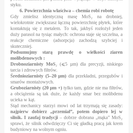
styku.
6. Powierzchnia właściwa – chemia robi robotę
Gdy zmielisz identyczną masę MoS₂ na drobniej,
wielokrotnie zwiększasz łączną powierzchnię płytek, które
kontaktują się z metalem. To tak, jakbyś rozłożył jeden
duży parasol na tysiąc małych: ochrona staje się szczelna, a
reakcje chemiczne (adsorpcja) zachodzą szybciej i
skuteczniej.
Podsumujmy starą prawdę o wielkości ziaren
molibdenowych :
Drobnoziarnisty MoS
₂ (
⩽
5 µm) dla precyzji, niskiego
tarcia i zdrowych filtrów.
Średnioziarnisty (5–20 µm)
dla przekładni, przegubów i
smarów montażowych.
Gruboziarnisty (20 µm +)
tylko tam, gdzie nie ma filtrów,
a obciążenia są tak duże, że każdy smar bez molibdenu
ucieka w kąt.
Stąd mechanicy starzyi mowi od lat trzymają się zasady:
najpierw dobierz „przemiał”, potem dopiero lej w
silnik. I zaufaj tradycji
– dobrze dobrana „mąka” MoS₂
sprawi, że silnik odwdzięczy Ci się gładką pracą jak krem
budyniowy na wolnym ogniu.