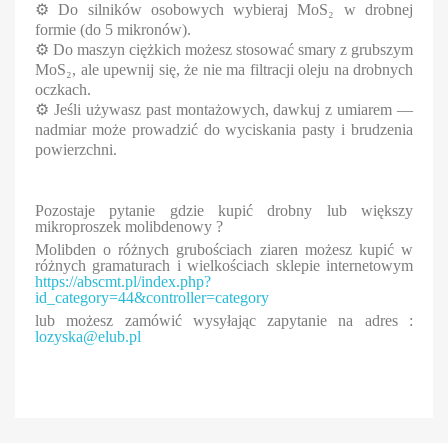
⚙
Do silników osobowych wybieraj MoS₂ w drobnej
formie (do 5 mikronów).
⚙
Do maszyn ciężkich możesz stosować smary z grubszym
MoS₂, ale upewnij się, że nie ma filtracji oleju na drobnych
oczkach.
⚙
Jeśli używasz past montażowych, dawkuj z umiarem —
nadmiar może prowadzić do wyciskania pasty i brudzenia
powierzchni.
Pozostaje pytanie gdzie kupić drobny lub większy
mikroproszek molibdenowy ?
Molibden o różnych grubościach ziaren możesz kupić w
różnych gramaturach i wielkościach sklepie internetowym
https://abscmt.pl/index.php?
id_category=44&controller=category
lub możesz zamówić wysyłając zapytanie na adres :
lozyska@elub.pl