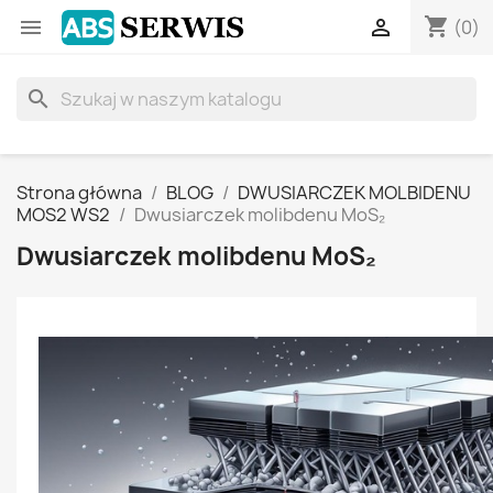
shopping_cart


(0)
search
Strona główna
BLOG
DWUSIARCZEK MOLBIDENU
MOS2 WS2
Dwusiarczek molibdenu MoS₂
Dwusiarczek molibdenu MoS₂