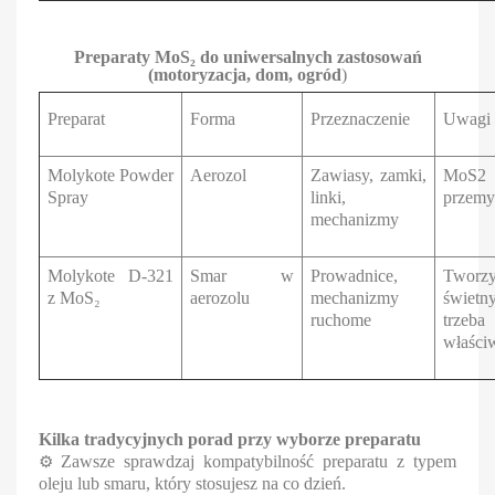
Preparaty MoS₂ do uniwersalnych zastosowań
(motoryzacja, dom, ogród
)
Preparat
Forma
Przeznaczenie
Uwagi 
Molykote Powder
Aerozol
Zawiasy, zamki,
MoS2 
Spray
linki,
przemy
mechanizmy
Molykote D-321
Smar w
Prowadnice,
Tworzy
z MoS₂
aerozolu
mechanizmy
świetn
ruchome
trze
właści
Kilka tradycyjnych porad przy wyborze preparatu
⚙
Zawsze sprawdzaj kompatybilność preparatu z typem
oleju lub smaru, który stosujesz na co dzień.