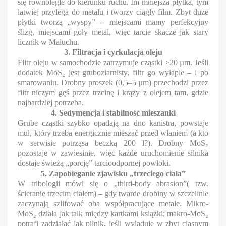
się równolegle do kierunku ruchu. Im mniejsza płytka, tym
łatwiej przylega do metalu i tworzy ciągły film. Zbyt duże
płytki tworzą „wyspy” – miejscami mamy perfekcyjny
ślizg, miejscami goły metal, więc tarcie skacze jak stary
licznik w Maluchu.
3. Filtracja i cyrkulacja oleju
Filtr oleju w samochodzie zatrzymuje cząstki ≥20 µm. Jeśli
dodatek MoS₂ jest gruboziarnisty, filtr go wyłapie – i po
smarowaniu. Drobny proszek (0,5–5 µm) przechodzi przez
filtr niczym gęś przez trzcinę i krąży z olejem tam, gdzie
najbardziej potrzeba.
4. Sedymencja i stabilność mieszanki
Grube cząstki szybko opadają na dno kanistra, powstaje
muł, który trzeba energicznie mieszać przed wlaniem (a kto
w serwisie potrząsa beczką 200 l?). Drobny MoS₂
pozostaje w zawiesinie, więc każde uruchomienie silnika
dostaje świeżą „porcję” tarcioodpornej powłoki.
5. Zapobieganie zjawisku „trzeciego ciała”
W tribologii mówi się o „third-body abrasion”( tzw.
ścieranie trzecim ciałem) – gdy twarde drobiny w szczelinie
zaczynają szlifować oba współpracujące metale. Mikro-
MoS₂ działa jak talk między kartkami książki; makro-MoS₂
potrafi zadziałać jak pilnik, jeśli wyląduje w zbyt ciasnym