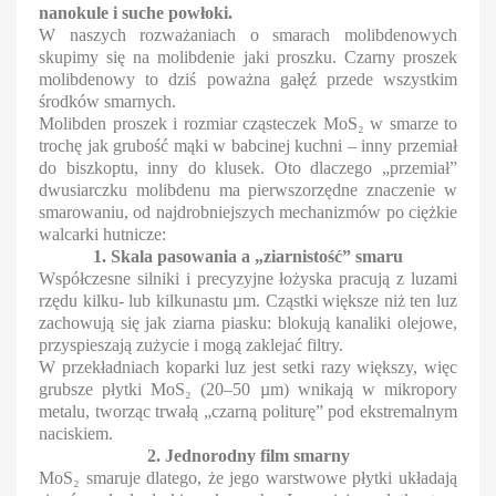
nanokule i suche powłoki.
W naszych rozważaniach o smarach molibdenowych
skupimy się na molibdenie jaki proszku. Czarny proszek
molibdenowy to dziś poważna gałęź przede wszystkim
środków smarnych.
Molibden proszek i rozmiar cząsteczek MoS₂ w smarze to
trochę jak grubość mąki w babcinej kuchni – inny przemiał
do biszkoptu, inny do klusek. Oto dlaczego „przemiał”
dwusiarczku molibdenu ma pierwszorzędne znaczenie w
smarowaniu, od najdrobniejszych mechanizmów po ciężkie
walcarki hutnicze:
1. Skala pasowania a „ziarnistość” smaru
Współczesne silniki i precyzyjne łożyska pracują z luzami
rzędu kilku- lub kilkunastu µm. Cząstki większe niż ten luz
zachowują się jak ziarna piasku: blokują kanaliki olejowe,
przyspieszają zużycie i mogą zaklejać filtry.
W przekładniach koparki luz jest setki razy większy, więc
grubsze płytki MoS₂ (20–50 µm) wnikają w mikropory
metalu, tworząc trwałą „czarną politurę” pod ekstremalnym
naciskiem.
2. Jednorodny film smarny
MoS₂ smaruje dlatego, że jego warstwowe płytki układają