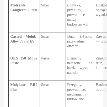
Molykote
Smar
Łożyska,
Dosko
Longterm 2 Plus
przeguby,
obcią
prowadnice
wysoki
maszyn
budowlanych
Castrol Molub-
Smar
Duże łożyska,
Zawier
Alloy 777-2 ES
przekładnie
— typo
otwarte
OKS 250 MoS2
Pasta
Elementy
Znako
Paste
narażone na
śrub
bardzo wysokie
kołnie
naciski
Molykote BR2
Smar
Przeguby,
Bardz
Plus
prowadnice,
odporn
mechanizmy
budowlane