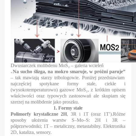
Dwusiarczek molibdenu MoS₂ – galeria wcieleń
„
Na sucho ślizga, na mokro smaruje, w próżni paruje”
– tak mawiają starzy tribologowie. Poniżej przedstawiam
najczęściej spotykane formy stałe, ciekłe i
(wysokotemperaturowo) gazowe MoS₂, z krótkim opisem
właściwości oraz typowych zastosowań ale skupiam się
szerzej na molibdenie jako proszku.
1. Formy stałe
Polimorfy krystaliczne 2H
, 3R i 1T (oraz 1T′).Różne
sposoby ułożenia warstw S–Mo–S: 2H i 3R –
półprzewodniki; 1T – metaliczny, metastabilny. Elektronika
2D, kataliza, sensory.