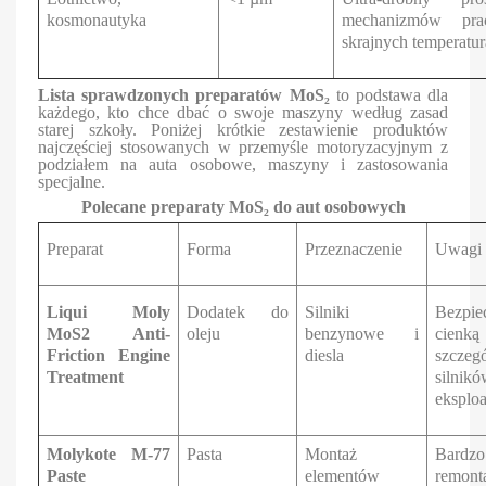
kosmonautyka
mechanizmów pra
skrajnych temperatur
Lista sprawdzonych preparatów MoS₂
to podstawa dla
każdego, kto chce dbać o swoje maszyny według zasad
starej szkoły. Poniżej krótkie zestawienie produktów
najczęściej stosowanych w przemyśle motoryzacyjnym z
podziałem na auta osobowe, maszyny i zastosowania
specjalne.
Polecane preparaty MoS₂ do aut osobowych
Preparat
Forma
Przeznaczenie
Uwagi 
Liqui Moly
Dodatek do
Silniki
Bezpie
MoS2 Anti-
oleju
benzynowe i
cien
Friction Engine
diesla
szczeg
Treatment
siln
eksplo
Molykote M-77
Pasta
Montaż
Bardzo
Paste
elementów
remont