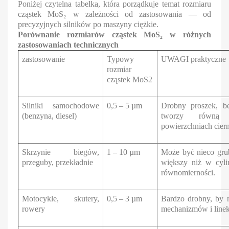
Poniżej czytelna tabelka, która porządkuje temat rozmiaru
cząstek MoS₂ w zależności od zastosowania — od
precyzyjnych silników po maszyny ciężkie.
Porównanie rozmiarów cząstek MoS₂ w różnych
zastosowaniach technicznych
zastosowanie
Typowy
UWAGI praktyczne
rozmiar
cząstek MoS2
Silniki samochodowe
0,5 – 5 µm
Drobny proszek, be
(benzyna, diesel)
tworzy równą
powierzchniach cier
Skrzynie biegów,
1 – 10 µm
Może być nieco gru
przeguby, przekładnie
większy niż w cyli
równomierności.
Motocykle, skutery,
0,5 – 3 µm
Bardzo drobny, by 
rowery
mechanizmów i linek