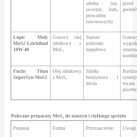
silnika (np.
przed
sworzni, śrub,
gwintó
prowadnic
zaworowych)
Liqui Moly
Gotowy olej
Starsze
Gotowy
MoS2 Leichtlauf
silnikowy z
jednostki
wygod
10W-40
MoS₂
napędowe
smar
kombin
Fuchs Titan
Olej silnikowy
Silniki
Bard
SuperSyn MoS2
z MoS₂
benzynowe i
synte
diesla
trwał
przebie
Polecane preparaty MoS₂ do maszyn i ciężkiego sprzętu
Preparat
Forma
Przeznaczenie
Uwagi 