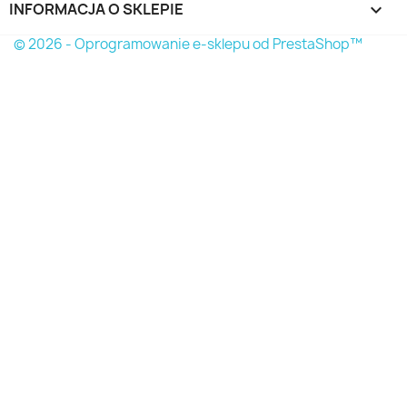
INFORMACJA O SKLEPIE
keyboard_arrow_down
© 2026 - Oprogramowanie e-sklepu od PrestaShop™