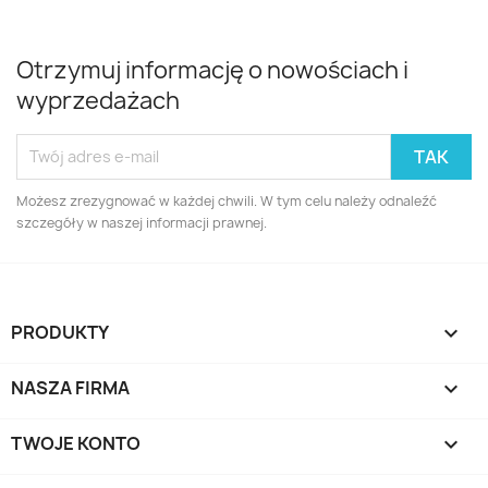
Otrzymuj informację o nowościach i
wyprzedażach
Możesz zrezygnować w każdej chwili. W tym celu należy odnaleźć
szczegóły w naszej informacji prawnej.
PRODUKTY

NASZA FIRMA

TWOJE KONTO
