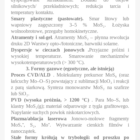
silnikowych/ przekładniowych; redukcja tarcia i
temperatury kontaktu.
Smary plastyczne (pastowate).
Smar litowy lub
wapniowy zagęszczony 3–5 % MoS₂. Łożyska
wolnoobrotowe, przeguby homokinetyczne.
Atramenty i sol-gel
. Atramenty MoS₂ – płynna rewolucja
druku 2D Warstwy opto-/fotoniczne, barwniki solarne.
Dyspersje w cieczach jonowych .
Przyjazne próżni i
wysokiej temperaturze. Smarowanie mechanizmów
wysokotemperaturowych (> 300 °C).
3. Formy gazowe (egzotyczne, ale istnieją)
Proces CVD/ALD
. Molekularny prekursor MoS₆ (oraz
łańcuchy Mo–O–S) powstający z sublimacji MoO₃ i reakcji
z parą siarkową. Synteza monowarstw MoS₂ na szafirze
lub SiO₂.
PVD (wysoka próżnia, > 1200 °C)
. Para Mo–Sₓ lub
klastry MoS₂(g); materiał odparowuje z tygla grafitowego.
Napylanie suchych powłok niskotarciowych.
Plazma/ablacja laserowa
Jonowo-molowe fragmenty
MoSₓ⁺, S₂, Mo⁺. Wytwarzanie cienkich filmów i
nanocząstek.
Stałe formy królują w trybologii: od proszku po