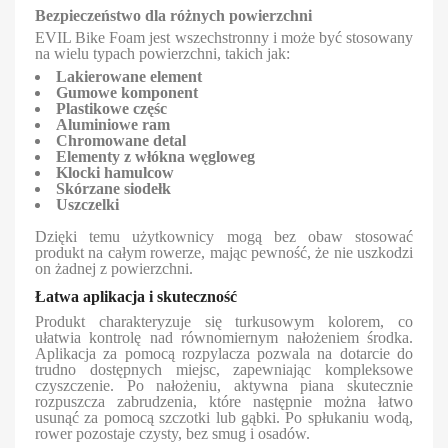
Bezpieczeństwo dla różnych powierzchni
EVIL Bike Foam jest wszechstronny i może być stosowany
na wielu typach powierzchni, takich jak:
Lakierowane element
Gumowe komponent
Plastikowe częśc
Aluminiowe ram
Chromowane detal
Elementy z włókna węgloweg
Klocki hamulcow
Skórzane siodełk
Uszczelki
Dzięki temu użytkownicy mogą bez obaw stosować
produkt na całym rowerze, mając pewność, że nie uszkodzi
on żadnej z powierzchni.
Łatwa aplikacja i skuteczność
Produkt charakteryzuje się turkusowym kolorem, co
ułatwia kontrolę nad równomiernym nałożeniem środka.
Aplikacja za pomocą rozpylacza pozwala na dotarcie do
trudno dostępnych miejsc, zapewniając kompleksowe
czyszczenie. Po nałożeniu, aktywna piana skutecznie
rozpuszcza zabrudzenia, które następnie można łatwo
usunąć za pomocą szczotki lub gąbki. Po spłukaniu wodą,
rower pozostaje czysty, bez smug i osadów.