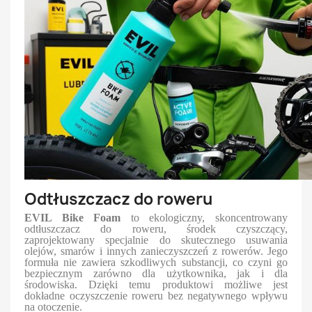
Odtłuszczacz do roweru
EVIL Bike Foam
to ekologiczny, skoncentrowany
odtłuszczacz do roweru, środek czyszczący,
zaprojektowany specjalnie do skutecznego usuwania
olejów, smarów i innych zanieczyszczeń z rowerów. Jego
formuła nie zawiera szkodliwych substancji, co czyni go
bezpiecznym zarówno dla użytkownika, jak i dla
środowiska. Dzięki temu produktowi możliwe jest
dokładne oczyszczenie roweru bez negatywnego wpływu
na otoczenie.