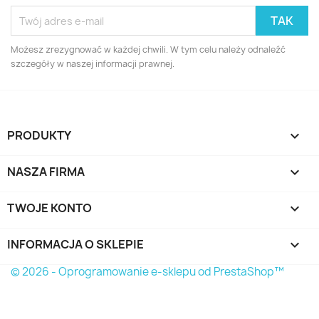
Możesz zrezygnować w każdej chwili. W tym celu należy odnaleźć
szczegóły w naszej informacji prawnej.
PRODUKTY

NASZA FIRMA

TWOJE KONTO

INFORMACJA O SKLEPIE
keyboard_arrow_down
© 2026 - Oprogramowanie e-sklepu od PrestaShop™