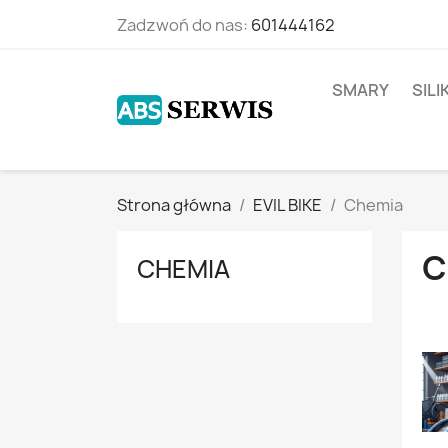
Zadzwoń do nas:
601444162
SMARY
SIL
Strona główna
EVIL BIKE
Chemia
C
CHEMIA