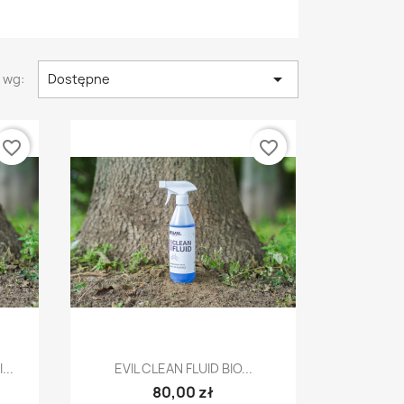

 wg:
Dostępne
favorite_border
favorite_border
Szybki podgląd

..
EVIL CLEAN FLUID BIO...
80,00 zł