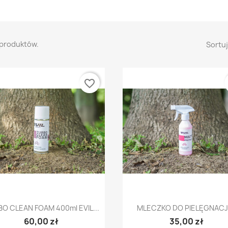
 produktów.
Sortuj
favorite_border
Szybki podgląd
Szybki podgląd


O CLEAN FOAM 400ml EVIL...
MLECZKO DO PIELĘGNACJI.
60,00 zł
35,00 zł