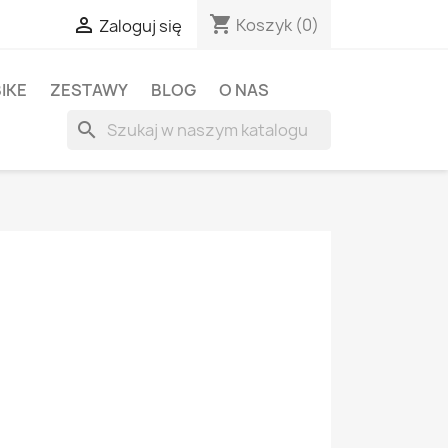
shopping_cart

Koszyk
(0)
Zaloguj się
BIKE
ZESTAWY
BLOG
O NAS
search