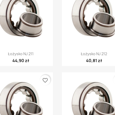
Szybki podgląd
Szybki podgląd


Łożysko NJ 211
Łożysko NJ 212
44,90 zł
40,81 zł
favorite_border