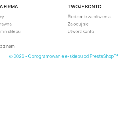
A FIRMA
TWOJE KONTO
wy
Śledzenie zamówienia
prawna
Zaloguj się
min sklepu
Utwórz konto
t z nami
© 2026 - Oprogramowanie e-sklepu od PrestaShop™