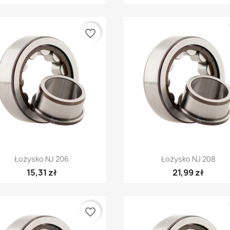
favorite_border
Szybki podgląd
Szybki podgląd


Łożysko NJ 206
Łożysko NJ 208
15,31 zł
21,99 zł
favorite_border