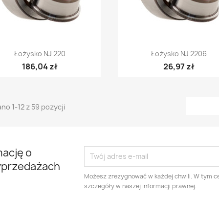
Szybki podgląd
Szybki podgląd


Łożysko NJ 220
Łożysko NJ 2206
186,04 zł
26,97 zł
no 1-12 z 59 pozycji
mację o
yprzedażach
Możesz zrezygnować w każdej chwili. W tym ce
szczegóły w naszej informacji prawnej.