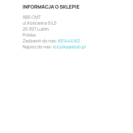
INFORMACJA O SKLEPIE
ABS CMT
ul.Kościelna 5/L5
20-307 Lublin
Polska
Zadzwoń do nas:
601444162
Napisz do nas:
lozyska@elub.pl