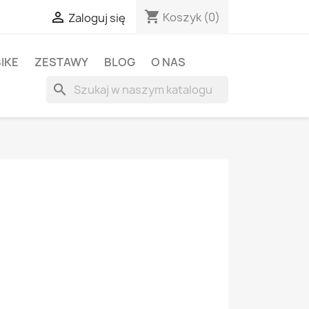
shopping_cart

Koszyk
(0)
Zaloguj się
BIKE
ZESTAWY
BLOG
O NAS
search