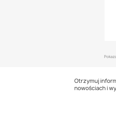
Pokaza
Otrzymuj infor
nowościach i w