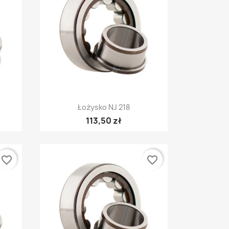
Szybki podgląd

Łożysko NJ 218
113,50 zł
favorite_border
favorite_border