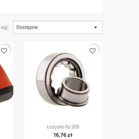

 wg:
Dostępne
favorite_border
favorite_border
Szybki podgląd

Łożysko NJ 205
16,76 zł