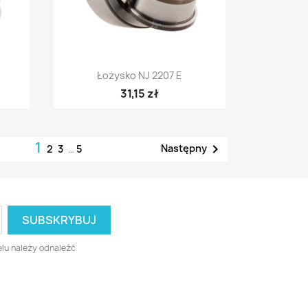
Szybki podgląd

Łożysko NJ 2207 E
31,15 zł
1

Następny
2
3
…
5
lu należy odnaleźć