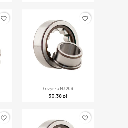
favorite_border
favorite_border
Szybki podgląd

Łożysko NJ 209
30,38 zł
favorite_border
favorite_border