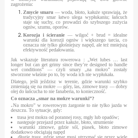
zagrożenia:
Zmycie smaru
— woda, błoto, kałuże sprawiają, że
tradycyjny smar łatwo ulega wypłukaniu; łańcuch
staje się suchy, co prowadzi do szybszego zużycia
ogniw, szumu, oporów.
Korozja i ścieranie
— wilgoć + brud = idealne
warunki dla korozji ogniw i większego tarcia, co
oznacza nie tylko głośniejszy napęd, ale też mniejszą
efektywność pedałowania.
Jak wskazuje literatura rowerowa : „Wet lubes … last
longer but can get grimy since they’re designed to handle
wet conditions” — czyli smary „na mokro” zostały
stworzone właśnie po to, by woda ich nie wypłukała.
Dlatego, jeśli jeździsz w terenie, gdzie warunki szybko
zmieniają się na mokre — góry, las, zimowe trasy — dobry
olej do łańcucha to nie fanaberia, to konieczność.
Co oznacza „smar na mokre warunki”?
„
Na mokro” w rowerowym żargonie to nie tylko jazda w
deszczu. To sytuacje, gdy:
trasa jest mokra od porannej rosy, mgły lub opadów;
następuje przejazd przez kałuże, błoto, strumienie
warunki zimowe, gdzie sól, piasek, błoto zimowe
dodatkowo obciążają napęd
długie trasy, gdzie smar musi utrzymać się przez wiele