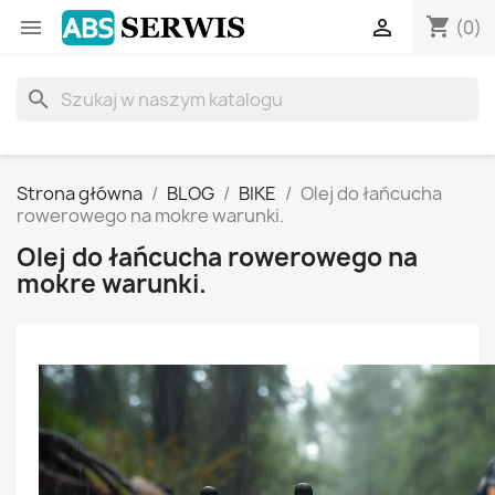
shopping_cart


(0)
search
Strona główna
BLOG
BIKE
Olej do łańcucha
rowerowego na mokre warunki.
Olej do łańcucha rowerowego na
mokre warunki.