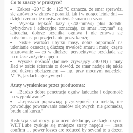
Co to znaczy w praktyce?
Zakres –20 °C do +125 °C oznacza, że smar sprawdzi
się zarówno w zimowe poranki, jak i w gorące letnie dni —
dzięki czemu nie musisz zmieniać smaru co sezon
Wysoka lepkość bazy (~200 mm²/s) plus dodatki
hybrydowe i adhezyjne oznaczają, że smar „trzyma” się
łańcucha, dobrze przenika ogniwa i nie zmywa się
natychmiast po przejechaniu przez kałużę
Niskie wartości ubytku masy, dobra odporność na
utlenianie oznaczają dłuższą trwałość smaru i mniej częste
smarowanie — co w dłuższej perspektywie przekłada się
na niższe zużycie napędu
Wysoka nośność (ładunek zrywający 2400 N) i mały
ślad w teście ścierania to dowód, że smar nadaje się także
pod dużym obciążeniem — np. przy mocnym napędzie,
MTB, jazdach agresywnych.
Atuty wymienione przez producenta:
„
Bardzo dobra penetracja ogniw łańcucha i odporność
na wypłukiwanie”
„
Lepiszcza poprawiają przyczepność do metalu, nie
powodując powstawania osadów olejowych, nie gromadzą
brudu ani kurzu.”
Redukcja strat mocy: producent deklaruje, że dzięki użyciu
WET Lube zyskuje się mniejsze straty napędu — „tests
confirm … power losses are reduced by several to a dozen