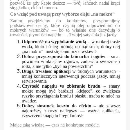
pozwól, że gdy kapie deszcz — twój łańcuch nadal kręci
się gładko, cicho i mocno.
Co wziąć pod uwagę przy wyborze oleju „na mokro”
Zanim przejdziemy do konkretów, przypomnijmy
podstawowe cechy, które czynią olej odpowiednim do
mokrych warunków — bo to właśnie one decydują o
trwałości, płynności napędu i… Twojej satysfakcji z jazdy.
Odporność na wypłukanie wodą
– w mokrej trasie
woda, błoto i śnieg próbują usunąć smar; dobry olej
„na mokro” musi się temu przeciwstawić
Dobra przyczepność do łańcucha i ogniw
– smar
powinien wniknąć w ogniwa, zadbać o sworznie i
rolki, a nie tylko „być na powierzchni”
Długa trwałość aplikacji
w trudnych warunkach –
mniej koniecznych interwencji podczas jazdy, mniej
serwisowania
Czystość napędu vs zbieranie brudu
– smary
mokre mogą być bardziej „klejące”, co zwiększa
ryzyko przyciągania brudu i piasku; trzeba to mieć na
uwadze.
Dobry stosunek kosztu do efektu
– nie zawsze
najdroższy znaczy najlepszy — ważna aplikacja,
czyszczenie napędu i regularność.
Mając taką wiedzą — czas na konkretne modele.