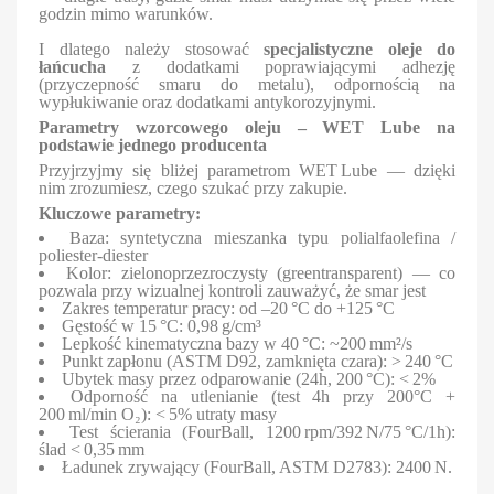
godzin mimo warunków.
I dlatego należy stosować
specjalistyczne oleje do
łańcucha
z dodatkami poprawiającymi adhezję
(przyczepność smaru do metalu), odpornością na
wypłukiwanie oraz dodatkami antykorozyjnymi.
Parametry wzorcowego oleju – WET Lube na
podstawie jednego producenta
Przyjrzyjmy się bliżej parametrom WET Lube — dzięki
nim zrozumiesz, czego szukać przy zakupie.
Kluczowe parametry:
Baza: syntetyczna mieszanka typu polialfaolefina /
poliester-diester
Kolor: zielonoprzezroczysty (greentransparent) — co
pozwala przy wizualnej kontroli zauważyć, że smar jest
Zakres temperatur pracy: od –20 °C do +125 °C
Gęstość w 15 °C: 0,98 g/cm³
Lepkość kinematyczna bazy w 40 °C: ~200 mm²/s
Punkt zapłonu (ASTM D92, zamknięta czara): > 240 °C
Ubytek masy przez odparowanie (24h, 200 °C): < 2%
Odporność na utlenianie (test 4h przy 200°C +
200 ml/min O₂): < 5% utraty masy
Test ścierania (FourBall, 1200 rpm/392 N/75 °C/1h):
ślad < 0,35 mm
Ładunek zrywający (FourBall, ASTM D2783): 2400 N.