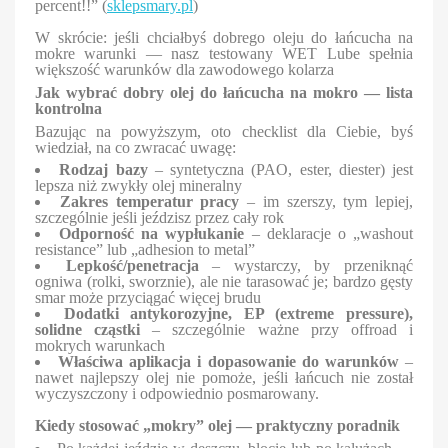
percent!!” (
sklepsmary.pl
)
W skrócie: jeśli chciałbyś dobrego oleju do łańcucha na
mokre warunki — nasz testowany WET Lube spełnia
większość warunków dla zawodowego kolarza
Jak wybrać dobry olej do łańcucha na mokro — lista
kontrolna
Bazując na powyższym, oto checklist dla Ciebie, byś
wiedział, na co zwracać uwagę:
Rodzaj bazy
– syntetyczna (PAO, ester, diester) jest
lepsza niż zwykły olej mineralny
Zakres temperatur pracy
– im szerszy, tym lepiej,
szczególnie jeśli jeździsz przez cały rok
Odporność na wypłukanie
– deklaracje o „washout
resistance” lub „adhesion to metal”
Lepkość/penetracja
– wystarczy, by przeniknąć
ogniwa (rolki, sworznie), ale nie tarasować je; bardzo gęsty
smar może przyciągać więcej brudu
Dodatki antykorozyjne, EP (extreme pressure),
solidne cząstki
– szczególnie ważne przy offroad i
mokrych warunkach
Właściwa aplikacja i dopasowanie do warunków
–
nawet najlepszy olej nie pomoże, jeśli łańcuch nie został
wyczyszczony i odpowiednio posmarowany.
Kiedy stosować „mokry” olej — praktyczny poradnik