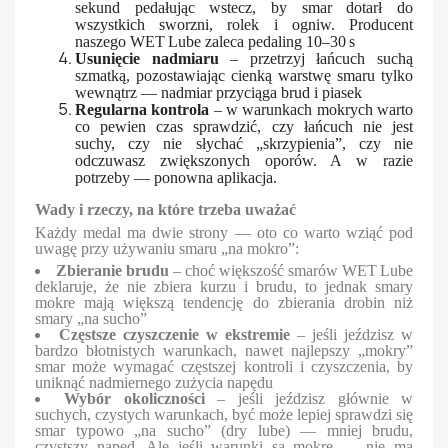
sekund pedałując wstecz, by smar dotarł do
wszystkich sworzni, rolek i ogniw. Producent
naszego WET Lube zaleca pedaling 10–30 s
Usunięcie nadmiaru
– przetrzyj łańcuch suchą
szmatką, pozostawiając cienką warstwę smaru tylko
wewnątrz — nadmiar przyciąga brud i piasek
Regularna kontrola
– w warunkach mokrych warto
co pewien czas sprawdzić, czy łańcuch nie jest
suchy, czy nie słychać „skrzypienia”, czy nie
odczuwasz zwiększonych oporów. A w razie
potrzeby — ponowna aplikacja.
Wady i rzeczy, na które trzeba uważać
Każdy medal ma dwie strony — oto co warto wziąć pod
uwagę przy używaniu smaru „na mokro”:
Zbieranie brudu
– choć większość smarów WET Lube
deklaruje, że nie zbiera kurzu i brudu, to jednak smary
mokre mają większą tendencję do zbierania drobin niż
smary „na sucho”
Częstsze czyszczenie w ekstremie
– jeśli jeździsz w
bardzo błotnistych warunkach, nawet najlepszy „mokry”
smar może wymagać częstszej kontroli i czyszczenia, by
uniknąć nadmiernego zużycia napędu
Wybór okoliczności
– jeśli jeździsz głównie w
suchych, czystych warunkach, być może lepiej sprawdzi się
smar typowo „na sucho” (dry lube) — mniej brudu,
czystszy napęd. Ale jeśli warunki są mokre — nie ma