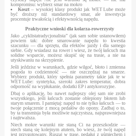
kompromisu: wybierz smar na mokro
Koszt
– wysokiej klasy produkt jak WET Lube może
być droższy niż standardowy smar, ale inwestycja
procentuje trwałością i efektywnością napędu.
Praktyczne wnioski dla kolarza-rowerzysty
Jako „cyklistatradycjonalista” (jak sam sobie ustanowiłem)
powiem tak: dobre smarowanie napędu to kwestia
szacunku — dla sprzętu, dla efektów jazdy i dla samego
siebie. Gdy wsiadasz na rower i wiesz, że twój łańcuch ma
solidne wsparcie, możesz skupić się na trasie, a nie na
utyskiwaniu na skrzypienie.
Jeśli jeździsz w warunkach, gdzie wilgoć, błoto i zmienna
pogoda to codzienność — nie oszczędzaj na smarze.
Wybierz produkt, który spełnia parametry takie jak te w
WET Lube: syntetyka, szeroki zakres temperatur, dobra
odporność na wypłukanie, dodatki EP i antykorozyjne.
Dbaj o aplikację, bo nawet najlepszy olej sam nie zrobi
wszystkiego, jeśli łańcuch zostanie oblepiony błotem lub
starym smarem. I pamiętaj: napęd to nie tylko łańcuch — to
twoje połączenie z mocą pedałów do opony. Zadbaj o to,
by ta transmisja była możliwie najczystsza, najsprawniejsza
i najtrwalsza.
Niech mokre warunki nie staną Ci na przeszkodzie —
niech staną się kolejnym atutem, bo wiesz, że twój napęd
jest przygotowany. Ruszaj w trasę, pedałuj z uśmiechem i