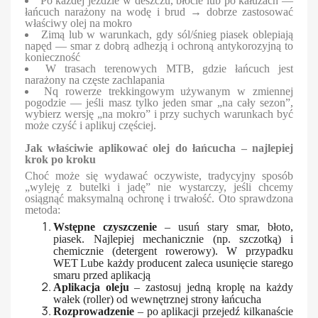
Po każdej jeździe w deszczu, błocie lub po kałużach —
łańcuch narażony na wodę i brud → dobrze zastosować
właściwy olej na mokro
Zimą lub w warunkach, gdy sól/śnieg piasek oblepiają
napęd — smar z dobrą adhezją i ochroną antykorozyjną to
konieczność
W trasach terenowych MTB, gdzie łańcuch jest
narażony na częste zachlapania
Nq rowerze trekkingowym używanym w zmiennej
pogodzie — jeśli masz tylko jeden smar „na cały sezon”,
wybierz wersję „na mokro” i przy suchych warunkach być
może czyść i aplikuj częściej.
Jak właściwie aplikować olej do łańcucha – najlepiej
krok po kroku
Choć może się wydawać oczywiste, tradycyjny sposób
„wyleję z butelki i jadę” nie wystarczy, jeśli chcemy
osiągnąć maksymalną ochronę i trwałość. Oto sprawdzona
metoda:
Wstępne czyszczenie
– usuń stary smar, błoto,
piasek. Najlepiej mechanicznie (np. szczotką) i
chemicznie (detergent rowerowy). W przypadku
WET Lube każdy producent zaleca usunięcie starego
smaru przed aplikacją
Aplikacja oleju
– zastosuj jedną kroplę na każdy
wałek (roller) od wewnętrznej strony łańcucha
Rozprowadzenie
– po aplikacji przejedź kilkanaście