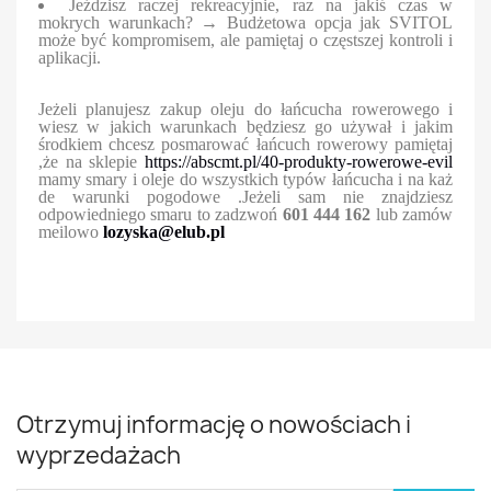
Jeździsz raczej rekreacyjnie, raz na jakiś czas w
mokrych warunkach? → Budżetowa opcja jak SVITOL
może być kompromisem, ale pamiętaj o częstszej kontroli i
aplikacji.
Jeżeli planujesz zakup oleju do łańcucha rowerowego i
wiesz w jakich warunkach będziesz go używał i jakim
środkiem chcesz posmarować łańcuch rowerowy pamiętaj
,że na sklepie
https://abscmt.pl/40-produkty-rowerowe-evil
mamy smary i oleje do wszystkich typów łańcucha i na każ
de warunki pogodowe .Jeżeli sam nie znajdziesz
odpowiedniego smaru to zadzwoń
601 444 162
lub zamów
meilowo
lozyska@elub.pl
Otrzymuj informację o nowościach i
wyprzedażach