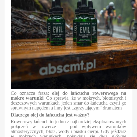
Co oznacza fraza:
olej do łańcucha rowerowego na
mokre warunki
. Co sprawia ,że w mokrych, błotnistych i
deszczowych warunkach jeden smar do łańcucha czyni go
sprawnym napędem a inny jest „zgrzytającym” dramatem
Dlaczego olej do łańcucha jest ważny?
Rowerowy łańcuch to jedno z najbardziej eksploatowanych
połączeń w rowerze — pod wpływem warunków
atmosferycznych, błota, wody i piasku cierpi. Gdy jeździsz
w mokrych warunkach, pojawiają się dwa główne