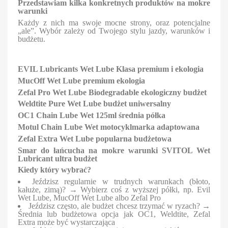
Przedstawiam kilka konkretnych produktów na mokre
warunki
Każdy z nich ma swoje mocne strony, oraz potencjalne
„ale”. Wybór zależy od Twojego stylu jazdy, warunków i
budżetu.
EVIL Lubricants Wet Lube
Klasa premium i ekologia
MucOff Wet Lube premium ekologia
Zefal Pro Wet Lube Biodegradable ekologiczny budżet
Weldtite Pure Wet Lube budżet uniwersalny
OC1 Chain Lube Wet 125ml średnia półka
Motul Chain Lube Wet motocyklmarka adaptowana
Zefal Extra Wet Lube popularna budżetowa
Smar do łańcucha na mokre warunki SVITOL Wet
Lubricant ultra budżet
Kiedy który wybrać?
Jeździsz regularnie w trudnych warunkach (błoto,
kałuże, zimą)? → Wybierz coś z wyższej półki, np. Evil
Wet Lube, MucOff Wet Lube albo Zefal Pro
Jeździsz często, ale budżet chcesz trzymać w ryzach? →
Średnia lub budżetowa opcja jak OC1, Weldtite, Zefal
Extra może być wystarczająca