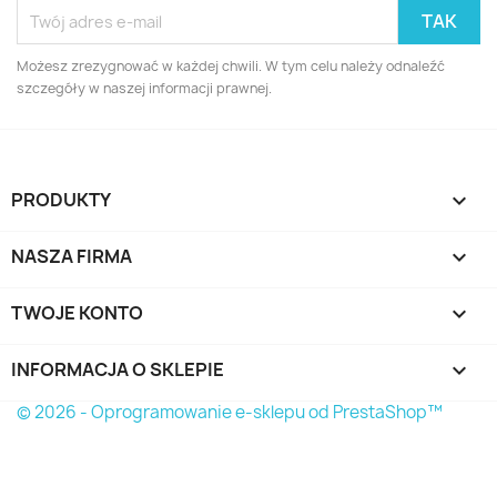
Możesz zrezygnować w każdej chwili. W tym celu należy odnaleźć
szczegóły w naszej informacji prawnej.
PRODUKTY

NASZA FIRMA

TWOJE KONTO

INFORMACJA O SKLEPIE
keyboard_arrow_down
© 2026 - Oprogramowanie e-sklepu od PrestaShop™