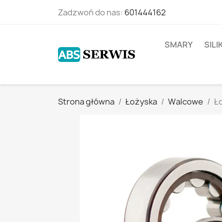
Zadzwoń do nas:
601444162
SMARY
SIL
Strona główna
Łożyska
Walcowe
Ł