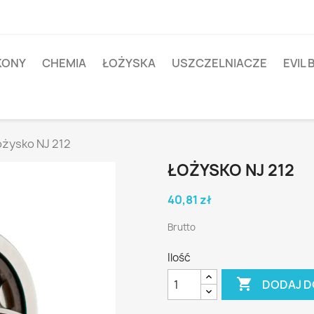
IKONY
CHEMIA
ŁOŻYSKA
USZCZELNIACZE
EVIL 
ożysko NJ 212
ŁOŻYSKO NJ 212
40,81 zł
Brutto
Ilość

DODAJ D