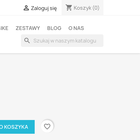
shopping_cart

Koszyk
(0)
Zaloguj się
BIKE
ZESTAWY
BLOG
O NAS
search
favorite_border
O KOSZYKA