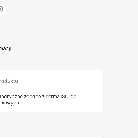
macji
roduktu
indryczne zgodne z normą ISO, do
eniowych.