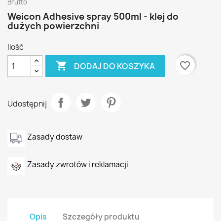
Brutto
Weicon Adhesive spray 500ml - klej do
dużych powierzchni
Ilość

favorite_border
DODAJ DO KOSZYKA
Udostępnij
Zasady dostaw
Zasady zwrotów i reklamacji
Opis
Szczegóły produktu