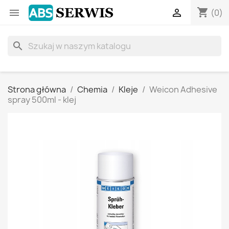
shopping_cart


(0)
search
Strona główna
Chemia
Kleje
Weicon Adhesive
spray 500ml - klej