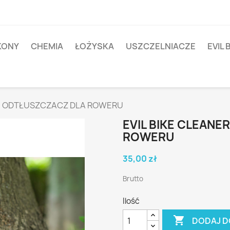
IKONY
CHEMIA
ŁOŻYSKA
USZCZELNIACZE
EVIL 
ml ODTŁUSZCZACZ DLA ROWERU
EVIL BIKE CLEAN
ROWERU
35,00 zł
Brutto
Ilość

DODAJ D