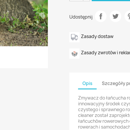
Udostępnij
Zasady dostaw
Zasady zwrotów i rekla
Opis
Szczegóły p
Zmywacz do łańcucha ro
innowacyjny środek czys
czystego i sprawnego ro
cleaner został zaproje
łańcuchów rowerowych 
rowerach i samochodach