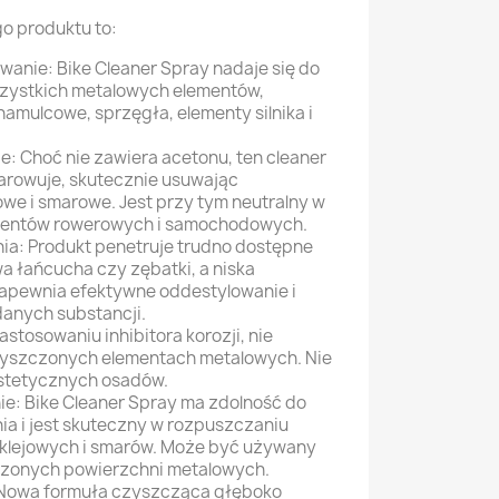
o produktu to:
wanie: Bike Cleaner Spray nadaje się do
zystkich metalowych elementów,
hamulcowe, sprzęgła, elementy silnika i
: Choć nie zawiera acetonu, ten cleaner
arowuje, skutecznie usuwając
we i smarowe. Jest przy tym neutralny w
ementów rowerowych i samochodowych.
ia: Produkt penetruje trudno dostępne
wa łańcucha czy zębatki, a niska
apewnia efektywne oddestylowanie i
anych substancji.
zastosowaniu inhibitora korozji, nie
zyszczonych elementach metalowych. Nie
stetycznych osadów.
e: Bike Cleaner Spray ma zdolność do
a i jest skuteczny w rozpuszczaniu
klejowych i smarów. Może być używany
czonych powierzchni metalowych.
Nowa formuła czyszcząca głęboko