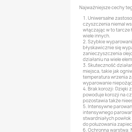
Najważniejsze cechy teg
Uniwersalne zastoso
czyszczenia niemal ws
włączając w to tarcze 
wiele innych.
Szybkie wyparowanie
błyskawicznie się wyp
zanieczyszczenia olejo
działaniu na wiele el
Skuteczność działan
miejsca, takie jak ogni
temperatura wrzenia z
wyparowanie niepożąd
Brak korozji: Dzięki 
powoduje korozji na c
pozostawia także niee
Intensywne parowani
intensywnego parowani
stwardniałych powłok 
do poluzowania zapie
Ochronna warstwa: 