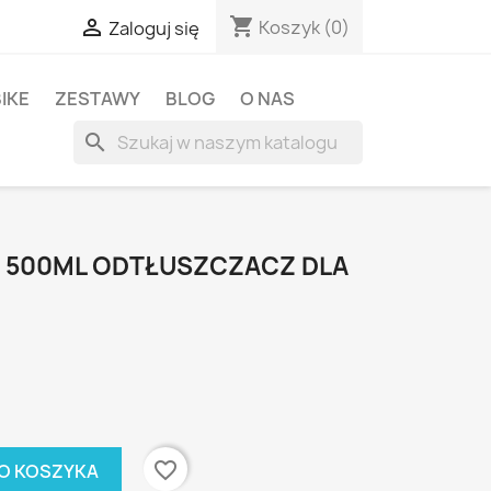
shopping_cart

Koszyk
(0)
Zaloguj się
BIKE
ZESTAWY
BLOG
O NAS
search
ER 500ML ODTŁUSZCZACZ DLA
favorite_border
O KOSZYKA