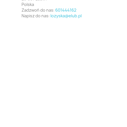
Polska
Zadzwoń do nas:
601444162
Napisz do nas:
lozyska@elub.pl