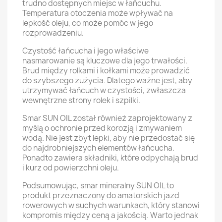
trudno dostępnych miejsc w łańcuchu.
Temperatura otoczenia może wpływać na
lepkość oleju, co może pomóc w jego
rozprowadzeniu.
Czystość łańcucha i jego właściwe
nasmarowanie są kluczowe dla jego trwałości.
Brud między rolkami i kołkami może prowadzić
do szybszego zużycia. Dlatego ważne jest, aby
utrzymywać łańcuch w czystości, zwłaszcza
wewnętrzne strony rolek i szpilki.
Smar SUN OIL został również zaprojektowany z
myślą o ochronie przed korozją i zmywaniem
wodą. Nie jest zbyt lepki, aby nie przedostać się
do najdrobniejszych elementów łańcucha.
Ponadto zawiera składniki, które odpychają brud
i kurz od powierzchni oleju.
Podsumowując, smar mineralny SUN OIL to
produkt przeznaczony do amatorskich jazd
rowerowych w suchych warunkach, który stanowi
kompromis między ceną a jakością. Warto jednak