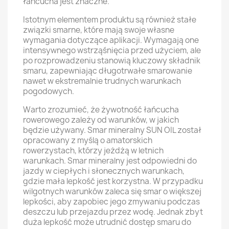
łańcucha jest znaczne.
Istotnym elementem produktu są również stałe
związki smarne, które mają swoje własne
wymagania dotyczące aplikacji. Wymagają one
intensywnego wstrząśnięcia przed użyciem, ale
po rozprowadzeniu stanowią kluczowy składnik
smaru, zapewniając długotrwałe smarowanie
nawet w ekstremalnie trudnych warunkach
pogodowych.
Warto zrozumieć, że żywotność łańcucha
rowerowego zależy od warunków, w jakich
będzie używany. Smar mineralny SUN OIL został
opracowany z myślą o amatorskich
rowerzystach, którzy jeżdżą w letnich
warunkach. Smar mineralny jest odpowiedni do
jazdy w ciepłych i słonecznych warunkach,
gdzie mała lepkość jest korzystna. W przypadku
wilgotnych warunków zaleca się smar o większej
lepkości, aby zapobiec jego zmywaniu podczas
deszczu lub przejazdu przez wodę. Jednak zbyt
duża lepkość może utrudnić dostęp smaru do