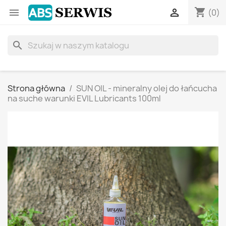
shopping_cart


(0)
search
Strona główna
SUN OIL - mineralny olej do łańcucha
na suche warunki EVIL Lubricants 100ml