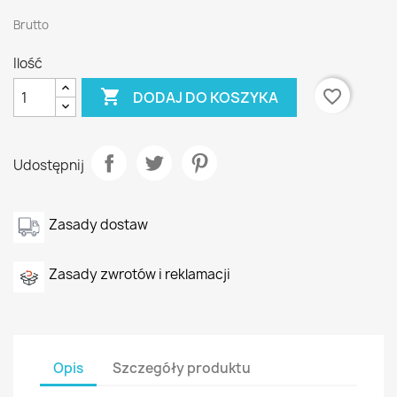
Brutto
Ilość

favorite_border
DODAJ DO KOSZYKA
Udostępnij
Zasady dostaw
Zasady zwrotów i reklamacji
Opis
Szczegóły produktu