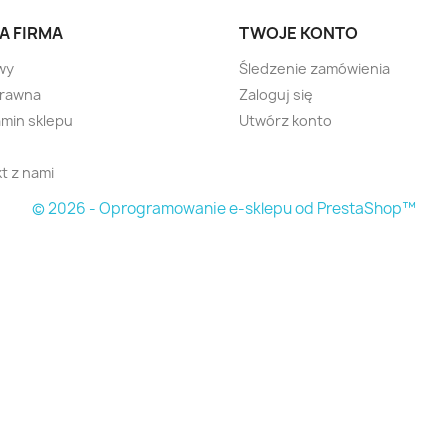
A FIRMA
TWOJE KONTO
wy
Śledzenie zamówienia
prawna
Zaloguj się
min sklepu
Utwórz konto
t z nami
© 2026 - Oprogramowanie e-sklepu od PrestaShop™