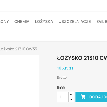
IKONY
CHEMIA
ŁOŻYSKA
USZCZELNIACZE
EVIL 
Łożysko 21310 CW33
ŁOŻYSKO 21310 C
106,15 zł
Brutto
Ilość

DODAJ D