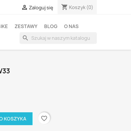
shopping_cart

Koszyk
(0)
Zaloguj się
BIKE
ZESTAWY
BLOG
O NAS
search
W33
favorite_border
O KOSZYKA