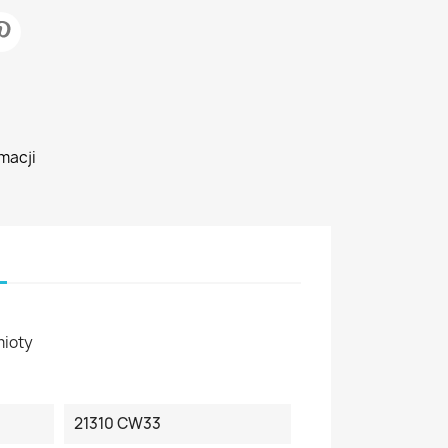
macji
mioty
21310 CW33