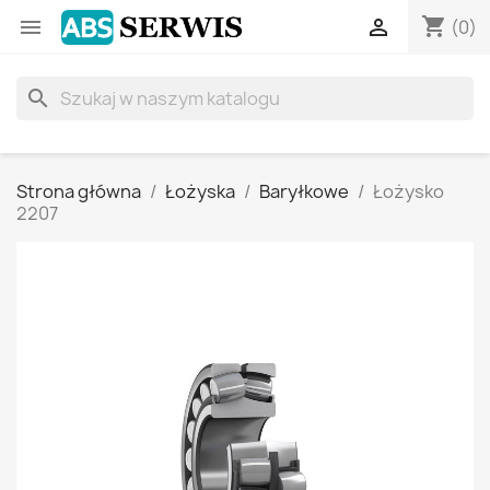
shopping_cart


(0)
search
Strona główna
Łożyska
Baryłkowe
Łożysko
2207