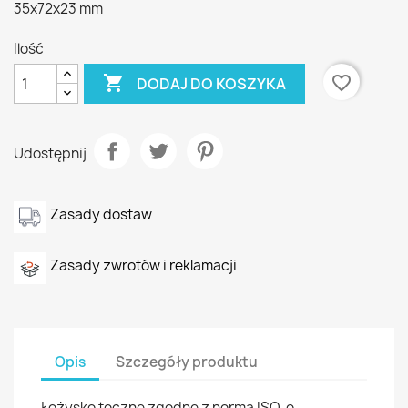
35x72x23 mm
Ilość

favorite_border
DODAJ DO KOSZYKA
Udostępnij
Zasady dostaw
Zasady zwrotów i reklamacji
Opis
Szczegóły produktu
Łożysko toczne zgodne z normą ISO, o