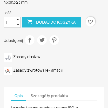
45x85x23 mm
Ilość

favorite_border
DODAJ DO KOSZYKA
Udostępnij
Zasady dostaw
Zasady zwrotów i reklamacji
Opis
Szczegóły produktu
Łożysko toczne zgodne z normą ISO, o