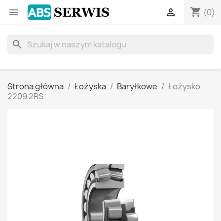
shopping_cart


(0)
search
Strona główna
Łożyska
Baryłkowe
Łożysko
2209 2RS