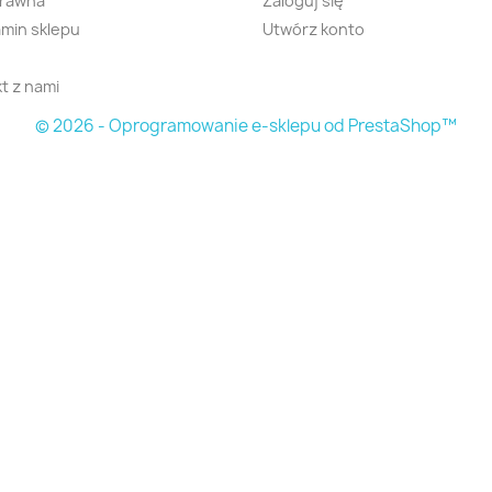
prawna
Zaloguj się
min sklepu
Utwórz konto
t z nami
© 2026 - Oprogramowanie e-sklepu od PrestaShop™