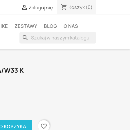
shopping_cart

Koszyk
(0)
Zaloguj się
BIKE
ZESTAWY
BLOG
O NAS
search
A/W33 K
favorite_border
O KOSZYKA