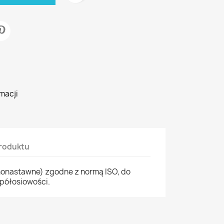
macji
roduktu
onastawne) zgodne z normą ISO, do
półosiowości.