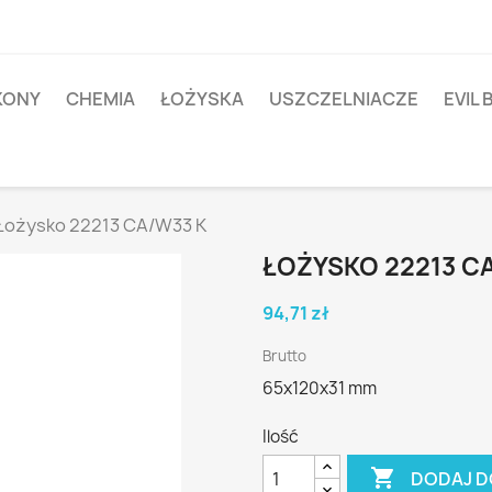
IKONY
CHEMIA
ŁOŻYSKA
USZCZELNIACZE
EVIL 
Łożysko 22213 CA/W33 K
ŁOŻYSKO 22213 C
94,71 zł
Brutto
65x120x31 mm
Ilość

DODAJ D