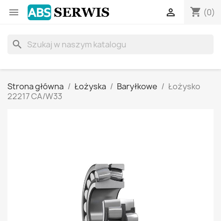
shopping_cart


(0)
search
Strona główna
Łożyska
Baryłkowe
Łożysko
22217 CA/W33