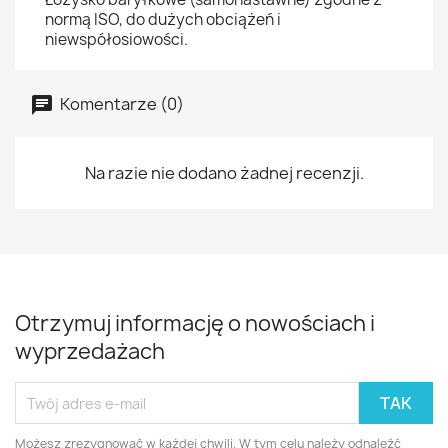
normą ISO, do dużych obciążeń i
niewspółosiowości.
Komentarze (0)
Na razie nie dodano żadnej recenzji.
Otrzymuj informację o nowościach i
wyprzedażach
Możesz zrezygnować w każdej chwili. W tym celu należy odnaleźć