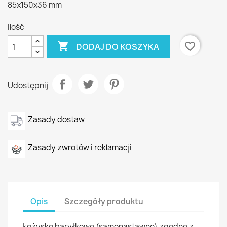
85x150x36 mm
Ilość

favorite_border
DODAJ DO KOSZYKA
Udostępnij
Zasady dostaw
Zasady zwrotów i reklamacji
Opis
Szczegóły produktu
Łożysko baryłkowe (samonastawne) zgodne z