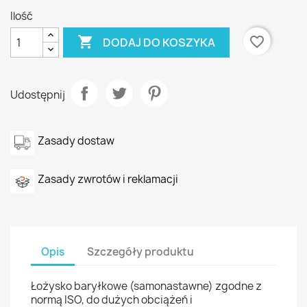
Ilość

favorite_border
DODAJ DO KOSZYKA
Udostępnij
Zasady dostaw
Zasady zwrotów i reklamacji
Opis
Szczegóły produktu
Łożysko baryłkowe (samonastawne) zgodne z
normą ISO, do dużych obciążeń i