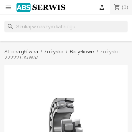
shopping_cart


(0)
search
Strona główna
Łożyska
Baryłkowe
Łożysko
22222 CA/W33