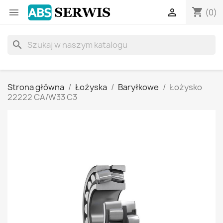
shopping_cart


(0)
search
Strona główna
Łożyska
Baryłkowe
Łożysko
22222 CA/W33 C3