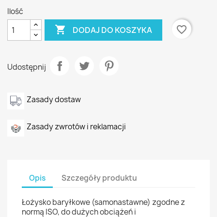
Ilość

favorite_border
DODAJ DO KOSZYKA
Udostępnij
Zasady dostaw
Zasady zwrotów i reklamacji
Opis
Szczegóły produktu
Łożysko baryłkowe (samonastawne) zgodne z
normą ISO, do dużych obciążeń i