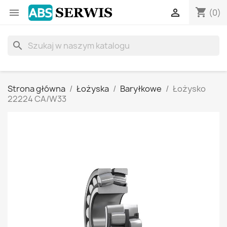
shopping_cart


(0)
search
Strona główna
Łożyska
Baryłkowe
Łożysko
22224 CA/W33