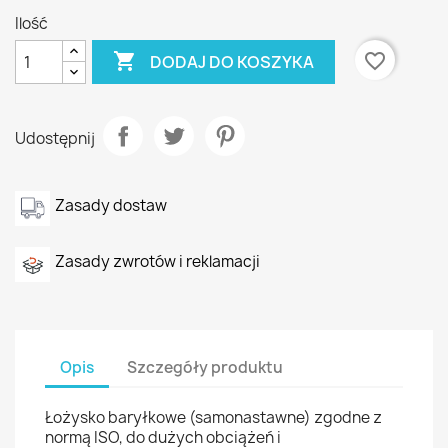
Ilość

favorite_border
DODAJ DO KOSZYKA
Udostępnij
Zasady dostaw
Zasady zwrotów i reklamacji
Opis
Szczegóły produktu
Łożysko baryłkowe (samonastawne) zgodne z
normą ISO, do dużych obciążeń i