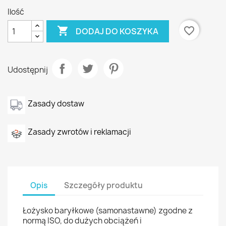
Ilość

favorite_border
DODAJ DO KOSZYKA
Udostępnij
Zasady dostaw
Zasady zwrotów i reklamacji
Opis
Szczegóły produktu
Łożysko baryłkowe (samonastawne) zgodne z
normą ISO, do dużych obciążeń i