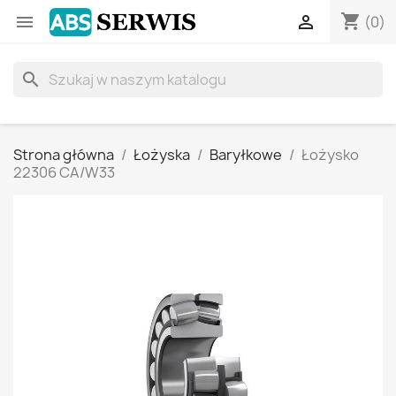
shopping_cart


(0)
search
Strona główna
Łożyska
Baryłkowe
Łożysko
22306 CA/W33