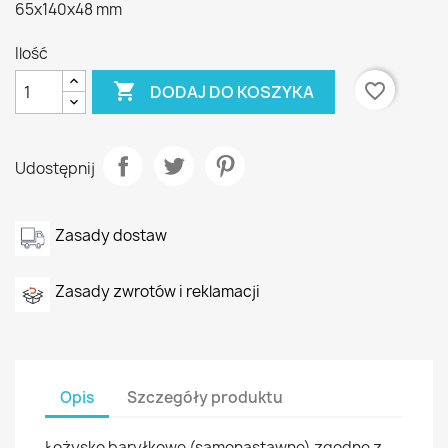
65x140x48 mm
Ilość

favorite_border
DODAJ DO KOSZYKA
Udostępnij
Zasady dostaw
Zasady zwrotów i reklamacji
Opis
Szczegóły produktu
Łożysko baryłkowe (samonastawne) zgodne z