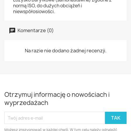
normą ISO, do dużych obciążeń i
niewspółosiowości.
Komentarze (0)
Na razie nie dodano żadnej recenzji.
Otrzymuj informację o nowościach i
wyprzedażach
Możesz zrezygnować w każdej chwili. W tym celu należy odnaleźć