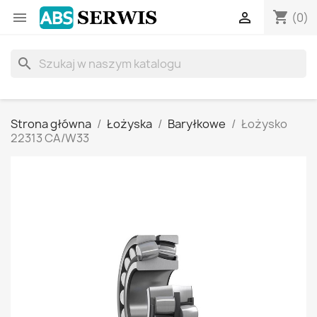
shopping_cart


(0)
search
Strona główna
Łożyska
Baryłkowe
Łożysko
22313 CA/W33