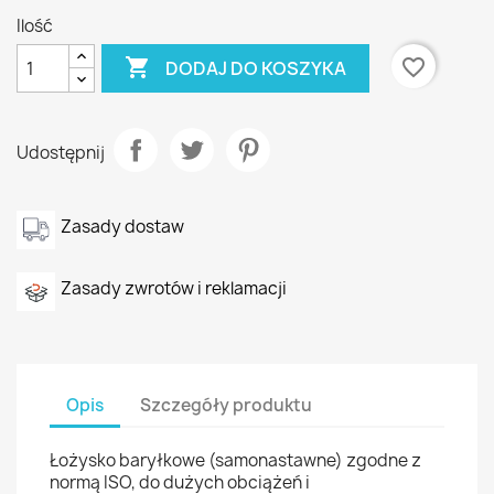
Ilość

favorite_border
DODAJ DO KOSZYKA
Udostępnij
Zasady dostaw
Zasady zwrotów i reklamacji
Opis
Szczegóły produktu
Łożysko baryłkowe (samonastawne) zgodne z
normą ISO, do dużych obciążeń i