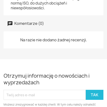
normą ISO, do dużych obciążeń i
niewspółosiowości.
Komentarze (0)
Na razie nie dodano żadnej recenzji.
Otrzymuj informację o nowościach i
wyprzedażach
Możesz zrezygnować w każdej chwili. W tym celu należy odnaleźć