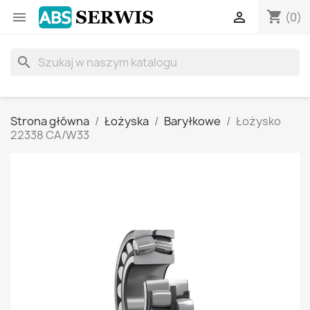
shopping_cart


(0)
search
Strona główna
Łożyska
Baryłkowe
Łożysko
22338 CA/W33