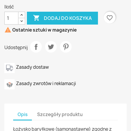
Ilość

favorite_border
DODAJ DO KOSZYKA

Ostatnie sztuki w magazynie
Udostępnij
Zasady dostaw
Zasady zwrotów i reklamacji
Opis
Szczegóły produktu
Łożysko baryłkowe (samonastawne) zgodne z