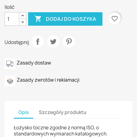
Ilość

favorite_border
DODAJ DO KOSZYKA
Udostępnij
Zasady dostaw
Zasady zwrotów i reklamacji
Opis
Szczegóły produktu
Łożysko toczne zgodne z normą ISO, o
standardowych wymiarach katalogowych.