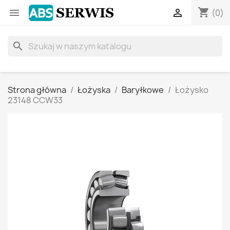
shopping_cart


(0)
search
Strona główna
Łożyska
Baryłkowe
Łożysko
23148 CCW33