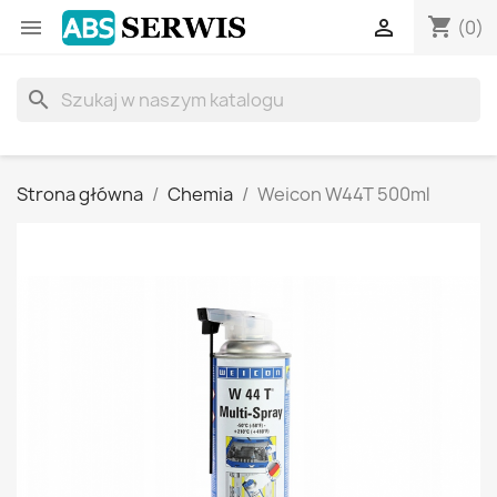
shopping_cart


(0)
search
Strona główna
Chemia
Weicon W44T 500ml