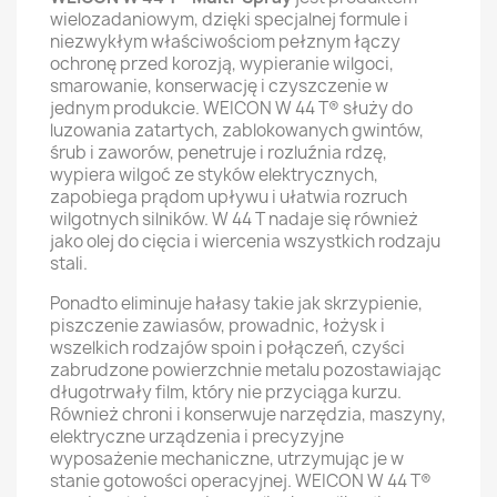
wielozadaniowym, dzięki specjalnej formule i
niezwykłym właściwościom pełznym łączy
ochronę przed korozją, wypieranie wilgoci,
smarowanie, konserwację i czyszczenie w
jednym produkcie. WEICON W 44 T® służy do
luzowania zatartych, zablokowanych gwintów,
śrub i zaworów, penetruje i rozluźnia rdzę,
wypiera wilgoć ze styków elektrycznych,
zapobiega prądom upływu i ułatwia rozruch
wilgotnych silników. W 44 T nadaje się również
jako olej do cięcia i wiercenia wszystkich rodzaju
stali.
Ponadto eliminuje hałasy takie jak skrzypienie,
piszczenie zawiasów, prowadnic, łożysk i
wszelkich rodzajów spoin i połączeń, czyści
zabrudzone powierzchnie metalu pozostawiając
długotrwały film, który nie przyciąga kurzu.
Również chroni i konserwuje narzędzia, maszyny,
elektryczne urządzenia i precyzyjne
wyposażenie mechaniczne, utrzymując je w
stanie gotowości operacyjnej. WEICON W 44 T®