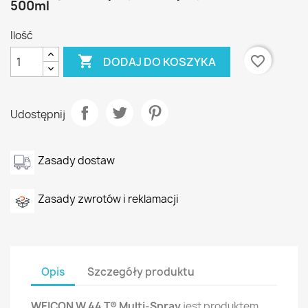
500ml
Ilość

favorite_border
DODAJ DO KOSZYKA
Udostępnij
Zasady dostaw
Zasady zwrotów i reklamacji
Opis
Szczegóły produktu
WEICON W 44 T® Multi-Spray
jest produktem