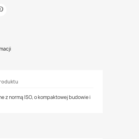
macji
roduktu
e z normą ISO, o kompaktowej budowie i