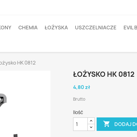
IKONY
CHEMIA
ŁOŻYSKA
USZCZELNIACZE
EVIL 
ożysko HK 0812
ŁOŻYSKO HK 0812
4,80 zł
Brutto
Ilość

DODAJ D