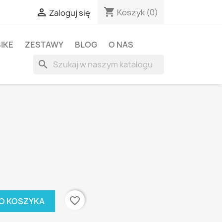
shopping_cart

Koszyk
(0)
Zaloguj się
BIKE
ZESTAWY
BLOG
O NAS
search
favorite_border
O KOSZYKA