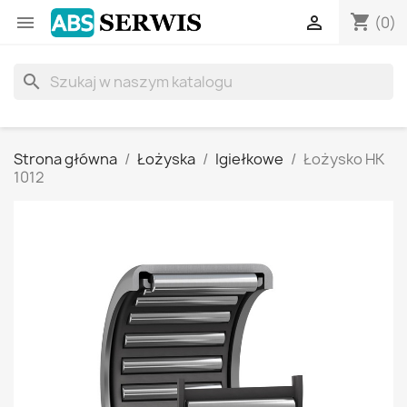
shopping_cart


(0)
search
Strona główna
Łożyska
Igiełkowe
Łożysko HK
1012