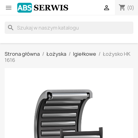
shopping_cart


(0)
search
Strona główna
Łożyska
Igiełkowe
Łożysko HK
1616