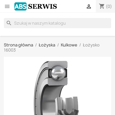
shopping_cart


(0)
search
Strona główna
Łożyska
Kulkowe
Łożysko
16003