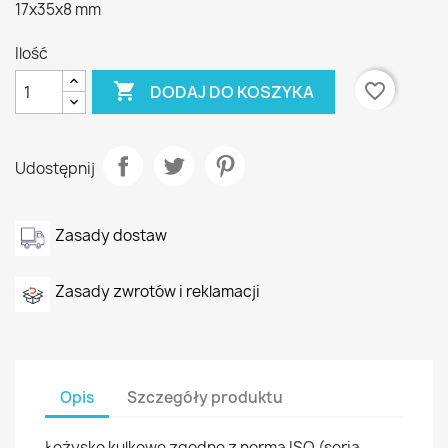
17x35x8 mm
Ilość

favorite_border
DODAJ DO KOSZYKA
Udostępnij
Zasady dostaw
Zasady zwrotów i reklamacji
Opis
Szczegóły produktu
Łożysko kulkowe zgodne z normą ISO (seria