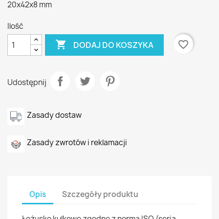
20x42x8 mm
Ilość

favorite_border
DODAJ DO KOSZYKA
Udostępnij
Zasady dostaw
Zasady zwrotów i reklamacji
Opis
Szczegóły produktu
Łożysko kulkowe zgodne z normą ISO (seria