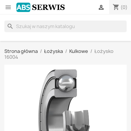
shopping_cart


(0)
search
Strona główna
Łożyska
Kulkowe
Łożysko
16004