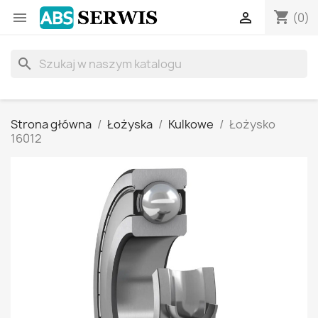
shopping_cart


(0)
search
Strona główna
Łożyska
Kulkowe
Łożysko
16012