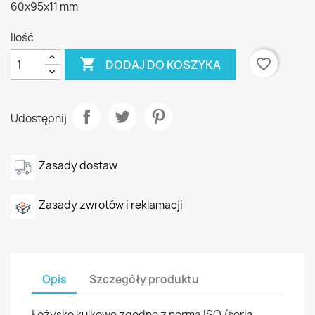
60x95x11 mm
Ilość

favorite_border
DODAJ DO KOSZYKA
Udostępnij
Zasady dostaw
Zasady zwrotów i reklamacji
Opis
Szczegóły produktu
Łożysko kulkowe zgodne z normą ISO (seria