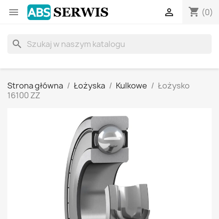
shopping_cart


(0)
search
Strona główna
Łożyska
Kulkowe
Łożysko
16100 ZZ