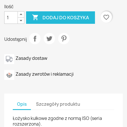
Ilość

favorite_border
DODAJ DO KOSZYKA
Udostępnij
Zasady dostaw
Zasady zwrotów i reklamacji
Opis
Szczegóły produktu
Łożysko kulkowe zgodne z normą ISO (seria
rozszerzona).