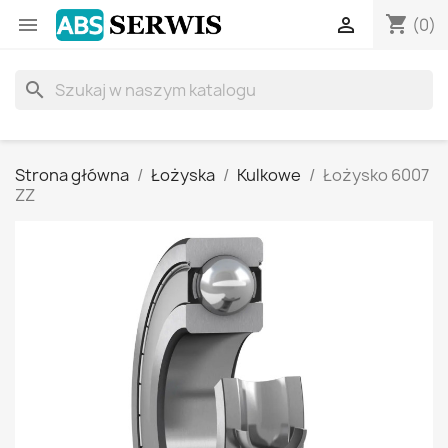
shopping_cart


(0)
search
Strona główna
Łożyska
Kulkowe
Łożysko 6007
ZZ