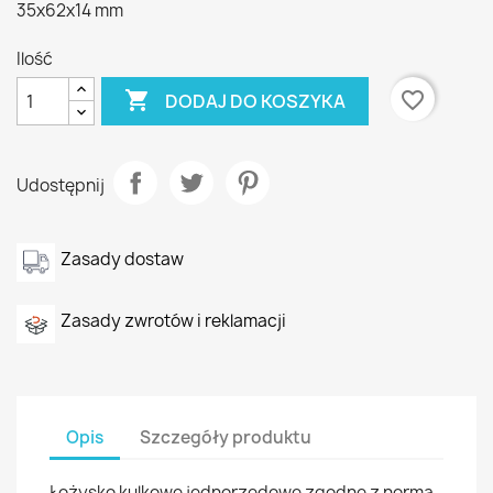
35x62x14 mm
Ilość

favorite_border
DODAJ DO KOSZYKA
Udostępnij
Zasady dostaw
Zasady zwrotów i reklamacji
Opis
Szczegóły produktu
Łożysko kulkowe jednorzędowe zgodne z normą