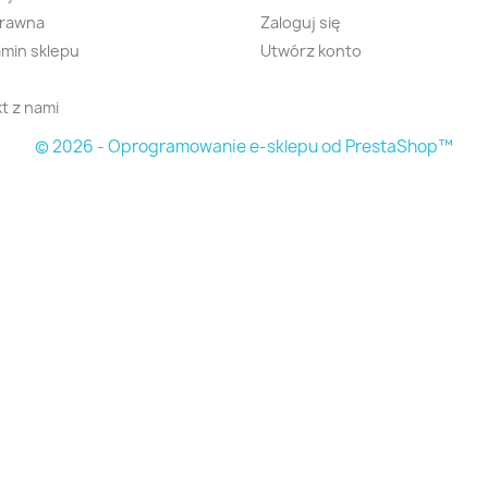
prawna
Zaloguj się
min sklepu
Utwórz konto
t z nami
© 2026 - Oprogramowanie e-sklepu od PrestaShop™