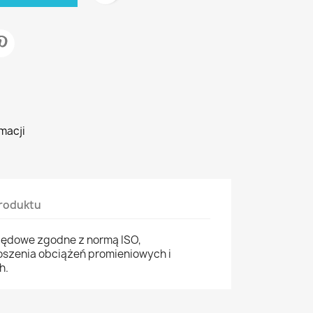
macji
roduktu
zędowe zgodne z normą ISO,
szenia obciążeń promieniowych i
h.