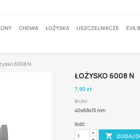
IKONY
CHEMIA
ŁOŻYSKA
USZCZELNIACZE
EVIL 
żysko 6008 N
ŁOŻYSKO 6008 N
7,90 zł
Brutto
40x68x15 mm
Ilość

DODAJ D