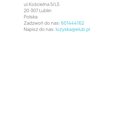
ul.Kościelna 5/L5
20-307 Lublin
Polska
Zadzwoń do nas:
601444162
Napisz do nas:
lozyska@elub.pl