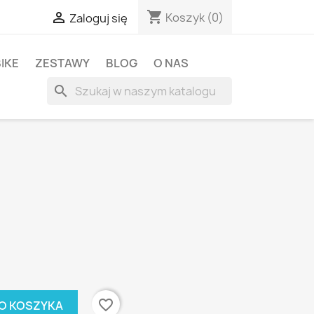
shopping_cart

Koszyk
(0)
Zaloguj się
BIKE
ZESTAWY
BLOG
O NAS
search
favorite_border
O KOSZYKA