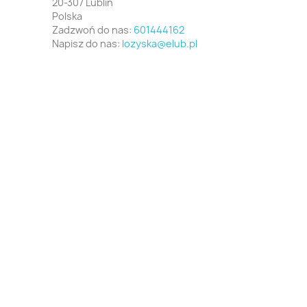
20-307 Lublin
Polska
Zadzwoń do nas:
601444162
Napisz do nas:
lozyska@elub.pl