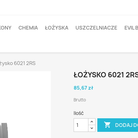
IKONY
CHEMIA
ŁOŻYSKA
USZCZELNIACZE
EVIL 
żysko 6021 2RS
ŁOŻYSKO 6021 2R
85,67 zł
Brutto
Ilość

DODAJ D