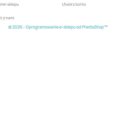
min sklepu
Utwórz konto
t z nami
© 2026 - Oprogramowanie e-sklepu od PrestaShop™