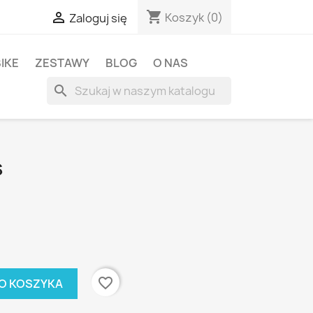
shopping_cart

Koszyk
(0)
Zaloguj się
BIKE
ZESTAWY
BLOG
O NAS
search
S
favorite_border
O KOSZYKA