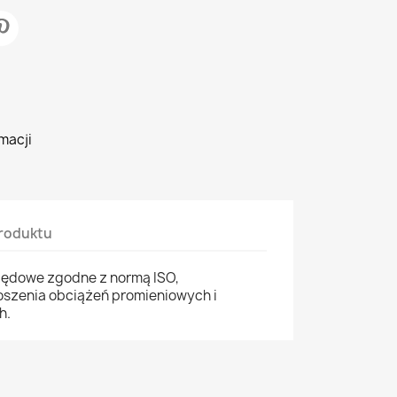
macji
roduktu
zędowe zgodne z normą ISO,
szenia obciążeń promieniowych i
h.