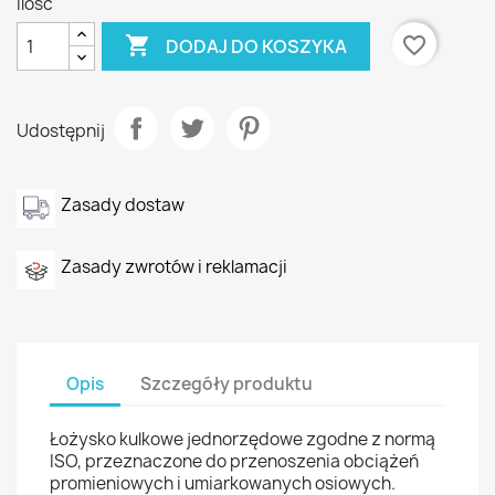
Ilość

favorite_border
DODAJ DO KOSZYKA
Udostępnij
Zasady dostaw
Zasady zwrotów i reklamacji
Opis
Szczegóły produktu
Łożysko kulkowe jednorzędowe zgodne z normą
ISO, przeznaczone do przenoszenia obciążeń
promieniowych i umiarkowanych osiowych.