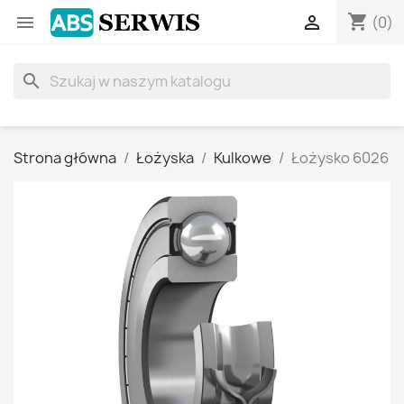
shopping_cart


(0)
search
Strona główna
Łożyska
Kulkowe
Łożysko 6026