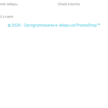
min sklepu
Utwórz konto
t z nami
© 2026 - Oprogramowanie e-sklepu od PrestaShop™