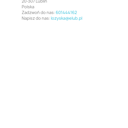
20-307 Lublin
Polska
Zadzwoń do nas:
601444162
Napisz do nas:
lozyska@elub.pl