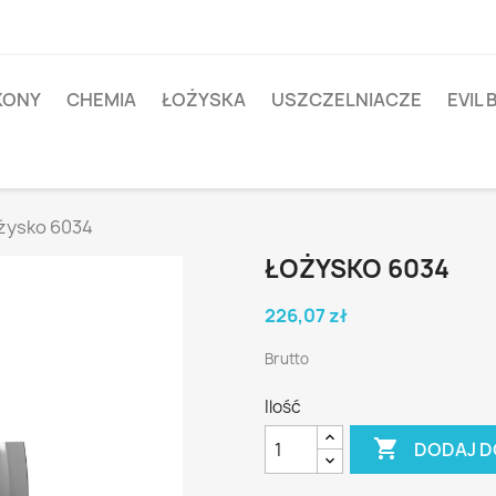
IKONY
CHEMIA
ŁOŻYSKA
USZCZELNIACZE
EVIL 
żysko 6034
ŁOŻYSKO 6034
226,07 zł
Brutto
Ilość

DODAJ D