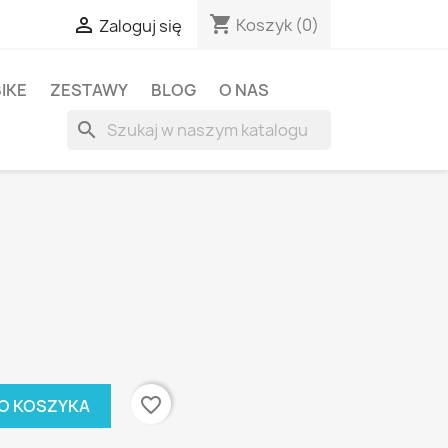
shopping_cart

Koszyk
(0)
Zaloguj się
BIKE
ZESTAWY
BLOG
O NAS
search
favorite_border
O KOSZYKA