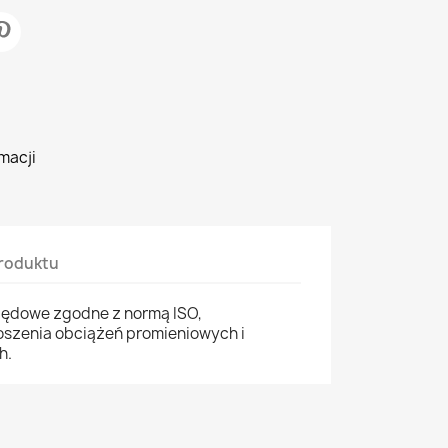
macji
roduktu
zędowe zgodne z normą ISO,
szenia obciążeń promieniowych i
h.