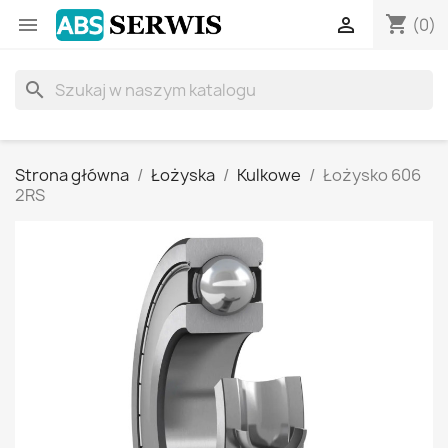
shopping_cart


(0)
search
Strona główna
Łożyska
Kulkowe
Łożysko 606
2RS